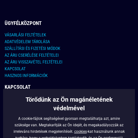
ÜGYFÉLKÖZPONT
VÁSARLÁSI FELTÉTELEK
ADATVÉDELEM TÁROLÁSA
SZÁLLÍTÁSI ÉS FIZETÉSI MÓDOK
AZ ÁRU CSERÉLÉSE FELTÉTELEI
AZ ÁRU VISSZAVÉTEL FELTÉTELEI
KAPCSOLAT
HASZNOS INFORMÁCIÓK
KAPCSOLAT
Törődünk az Ön magánéletének
E-MAIL CÍM:
info@legyferfi.hu
védelmével
FONTOS INFORMÁCIÓK
A cookie-fájlok segítségével gyorsan megtalálhatja azt, amire
szüksége van. Megtakarítják az Ön idejét, és megakadályozzák az
RÓLUNK
irreleváns hirdetések megjelenítését.
cookies
-kat használunk annak
BLOG
tudtára, hogy a weboldalunkon tartózkodik, és az Ön preferenciái