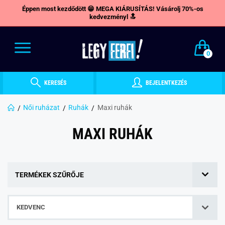
Éppen most kezdődött 😁 MEGA KIÁRUSÍTÁS! Vásárolj 70%-os
kedvezményl 🔝
0
KERESÉS
BEJELENTKEZÉS
Női ruházat
Ruhák
Maxi ruhák
MAXI RUHÁK
TERMÉKEK SZŰRŐJE
KEDVENC