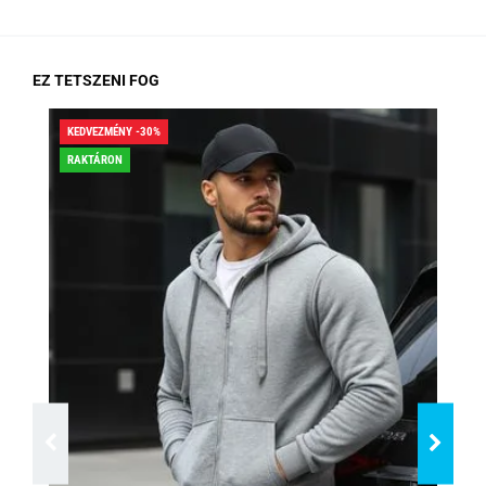
EZ TETSZENI FOG
KEDVEZMÉNY -30%
KED
RAKTÁRON
RA