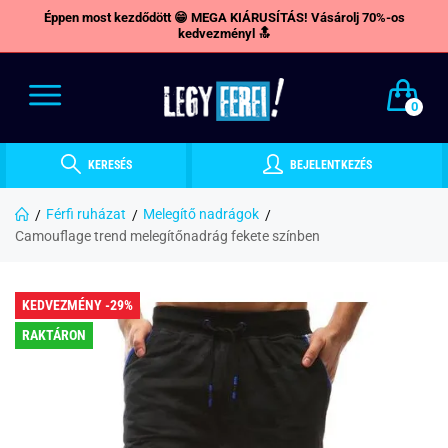
Éppen most kezdődött 😁 MEGA KIÁRUSÍTÁS! Vásárolj 70%-os
kedvezményl 🔝
0
KERESÉS
BEJELENTKEZÉS
Férfi ruházat
Melegítő nadrágok
Camouflage trend melegítőnadrág fekete színben
KEDVEZMÉNY -29%
RAKTÁRON