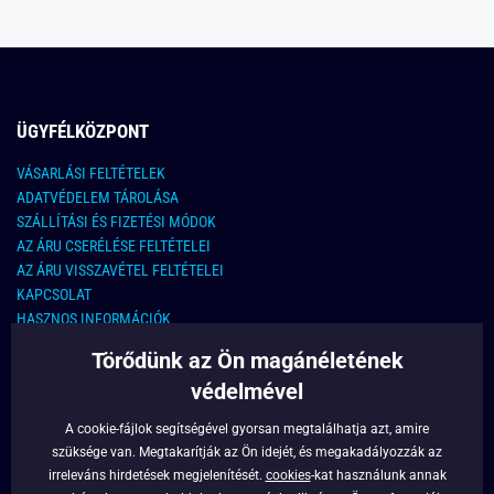
ÜGYFÉLKÖZPONT
VÁSARLÁSI FELTÉTELEK
ADATVÉDELEM TÁROLÁSA
SZÁLLÍTÁSI ÉS FIZETÉSI MÓDOK
AZ ÁRU CSERÉLÉSE FELTÉTELEI
AZ ÁRU VISSZAVÉTEL FELTÉTELEI
KAPCSOLAT
HASZNOS INFORMÁCIÓK
Törődünk az Ön magánéletének
KAPCSOLAT
védelmével
E-MAIL CÍM:
info@legyferfi.hu
A cookie-fájlok segítségével gyorsan megtalálhatja azt, amire
szüksége van. Megtakarítják az Ön idejét, és megakadályozzák az
FONTOS INFORMÁCIÓK
irreleváns hirdetések megjelenítését.
cookies
-kat használunk annak