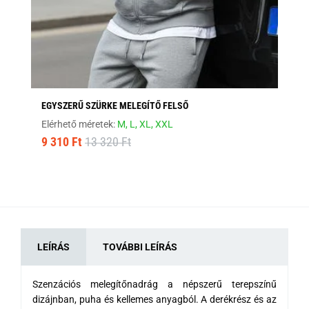
EGYSZERŰ SZÜRKE MELEGÍTŐ FELSŐ
HA
Elérhető méretek:
M,
L,
XL,
XXL
Elé
9 310 Ft
13 320 Ft
7 
LEÍRÁS
TOVÁBBI LEÍRÁS
Szenzációs melegítőnadrág a népszerű terepszínű
dizájnban, puha és kellemes anyagból. A derékrész és az