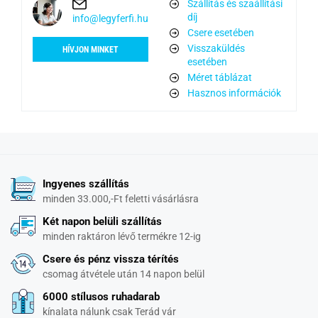
Szállítás és szaállítási
díj
info@legyferfi.hu
Csere esetében
Visszaküldés
HÍVJON MINKET
esetében
Méret táblázat
Hasznos információk
Ingyenes szállítás
minden 33.000,-Ft feletti vásárlásra
Két napon belüli szállítás
minden raktáron lévő termékre 12-ig
Csere és pénz vissza térítés
csomag átvétele után 14 napon belül
6000 stílusos ruhadarab
kínalata nálunk csak Terád vár