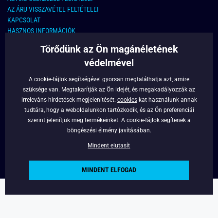
AZ ÁRU VISSZAVÉTEL FELTÉTELEI
KAPCSOLAT
HASZNOS INFORMÁCIÓK
Törődünk az Ön magánéletének
KAPCSOLAT
védelmével
E-MAIL CÍM:
info@legyferfi.hu
A cookie-fájlok segítségével gyorsan megtalálhatja azt, amire
szüksége van. Megtakarítják az Ön idejét, és megakadályozzák az
FONTOS INFORMÁCIÓK
irreleváns hirdetések megjelenítését.
cookies
-kat használunk annak
tudtára, hogy a weboldalunkon tartózkodik, és az Ön preferenciái
RÓLUNK
szerint jelenítjük meg termékeinket. A cookie-fájlok segítenek a
BLOG
böngészési élmény javításában.
FACEBOOK
Mindent elutasít
MINDENT ELFOGAD
Copyright © 2022 - Legyferfi.hu
Powered by
Simplia.cz
.