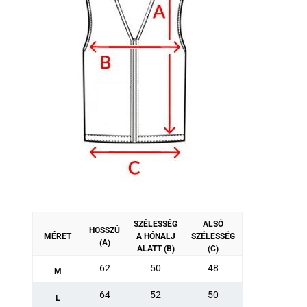
SZÉLESSÉG
ALSÓ
HOSSZÚ
MÉRET
A HÓNALJ
SZÉLESSÉG
(A)
ALATT (B)
(C)
62
50
48
M
64
52
50
L