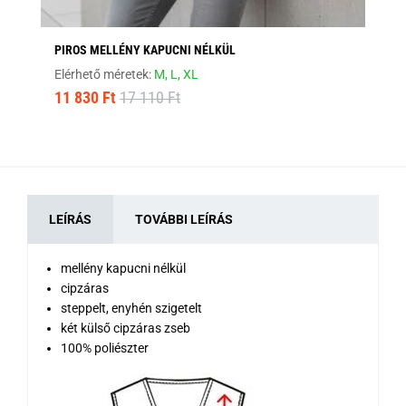
PIROS MELLÉNY KAPUCNI NÉLKÜL
BO
Elérhető méretek:
M,
L,
XL
Elé
11 830 Ft
17 110 Ft
12
LEÍRÁS
TOVÁBBI LEÍRÁS
mellény kapucni nélkül
cipzáras
steppelt, enyhén szigetelt
két külső cipzáras zseb
100% poliészter