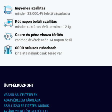
Ingyenes szállítás
minden 33.000,-Ft feletti vásárlásra
Két napon belüli szállítás
minden raktáron lévő termékre 12-ig
Csere és pénz vissza térítés
csomag átvétele után 14 napon belül
6000 stílusos ruhadarab
kínalata nálunk csak Terád vár
ÜGYFÉLKÖZPONT
VÁSARLÁSI FELTÉTELEK
ADATVÉDELEM TÁROLÁSA
SZÁLLÍTÁSI ÉS FIZETÉSI MÓDOK
AZ ÁRU CSERÉLÉSE FELTÉTELEI