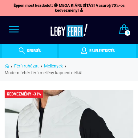
Éppen most kezdődött 😁 MEGA KIÁRUSÍTÁS! Vásárolj 70%-os
kedvezményl 🔝
0
KERESÉS
BEJELENTKEZÉS
Férfi ruházat
Mellények
Modern fehér férfi mellény kapucni nélkül
KEDVEZMÉNY -31%