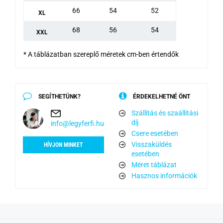
66
54
52
XL
68
56
54
XXL
* A táblázatban szereplő méretek cm-ben értendők
SEGÍTHETÜNK?
ÉRDEKELHETNÉ ÖNT
Szállítás és szaállítási
díj
info@legyferfi.hu
Csere esetében
Visszaküldés
HÍVJON MINKET
esetében
Méret táblázat
Hasznos információk