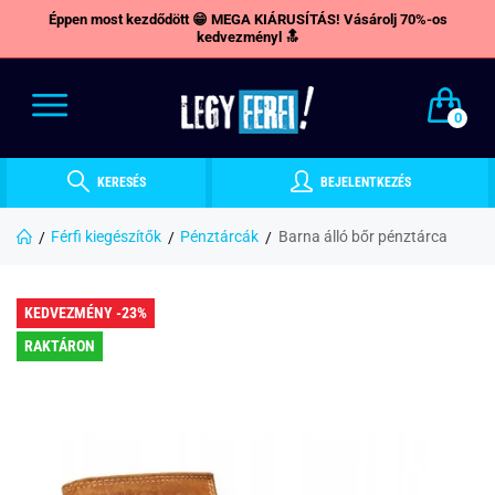
Éppen most kezdődött 😁 MEGA KIÁRUSÍTÁS! Vásárolj 70%-os
kedvezményl 🔝
0
KERESÉS
BEJELENTKEZÉS
Férfi kiegészítők
Pénztárcák
Barna álló bőr pénztárca
KEDVEZMÉNY -23%
RAKTÁRON