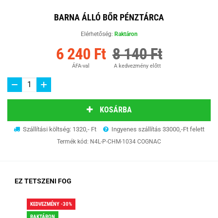
BARNA ÁLLÓ BŐR PÉNZTÁRCA
Elérhetőség:
Raktáron
6 240 Ft
8 140 Ft
ÁFA-val
A kedvezmény előtt
KOSÁRBA
Szállítási költség: 1320,- Ft
Ingyenes szállítás 33000,-Ft felett
Termék kód:
N4L-P-CHM-1034 COGNAC
EZ TETSZENI FOG
KEDVEZMÉNY -30%
KED
RAKTÁRON
RA