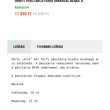
GRAFIT PÉNZTÁRCA FEHÉR VARRÁSAL BEARIL A
MO
Raktáron
Ra
11 840 Ft
16 840 Ft
6 
LEÍRÁS
TOVÁBBI LEÍRÁS
Férfi „álló” bőr férfi pénztárca kiváló minőségű anyagból
is található. A pénztárca rekeszeket tartalmaz bankjegyek
A pénztárca RFID védelemmel van ellátva.

A pénztárcát elegáns dobozban szállítjuk.

Méretek

Szélesség: 10 cm

Magasság: 13 cm