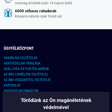
csomag átvétele után 14 napon belül
6000 stílusos ruhadarab
kínalata nálunk csak Terád vár
ÜGYFÉLKÖZPONT
VÁSARLÁSI FELTÉTELEK
ADATVÉDELEM TÁROLÁSA
SZÁLLÍTÁSI ÉS FIZETÉSI MÓDOK
AZ ÁRU CSERÉLÉSE FELTÉTELEI
AZ ÁRU VISSZAVÉTEL FELTÉTELEI
KAPCSOLAT
HASZNOS INFORMÁCIÓK
Törődünk az Ön magánéletének
KAPCSOLAT
védelmével
E-MAIL CÍM: