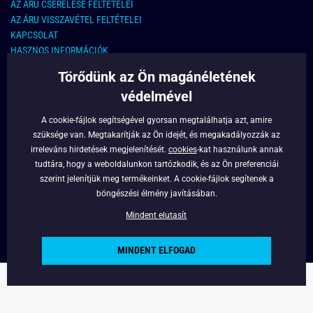
AZ ÁRU CSERÉLÉSE FELTÉTELEI
AZ ÁRU VISSZAVÉTEL FELTÉTELEI
KAPCSOLAT
HASZNOS INFORMÁCIÓK
Törődünk az Ön magánéletének
KAPCSOLAT
védelmével
E-MAIL CÍM:
info@legyferfi.hu
A cookie-fájlok segítségével gyorsan megtalálhatja azt, amire
szüksége van. Megtakarítják az Ön idejét, és megakadályozzák az
FONTOS INFORMÁCIÓK
irreleváns hirdetések megjelenítését.
cookies
-kat használunk annak
tudtára, hogy a weboldalunkon tartózkodik, és az Ön preferenciái
RÓLUNK
szerint jelenítjük meg termékeinket. A cookie-fájlok segítenek a
BLOG
böngészési élmény javításában.
FACEBOOK
Mindent elutasít
MINDENT ELFOGAD
Copyright © 2022 - Legyferfi.hu
Powered by
Simplia.cz
.