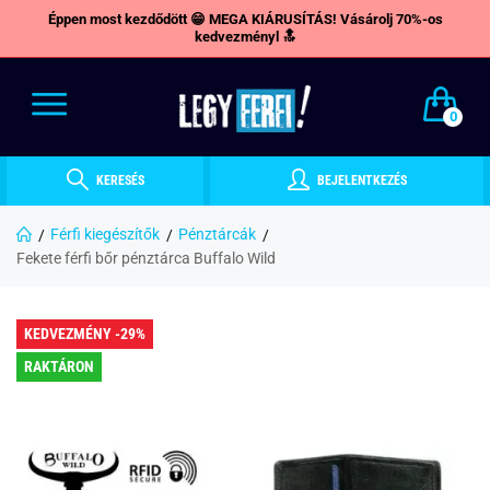
Éppen most kezdődött 😁 MEGA KIÁRUSÍTÁS! Vásárolj 70%-os
kedvezményl 🔝
0
KERESÉS
BEJELENTKEZÉS
Férfi kiegészítők
Pénztárcák
Fekete férfi bőr pénztárca Buffalo Wild
KEDVEZMÉNY -29%
RAKTÁRON