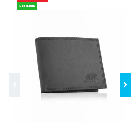
RAKTÁRON
RA