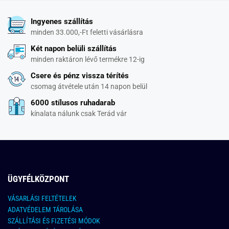
Ingyenes szállítás
minden 33.000,-Ft feletti vásárlásra
Két napon belüli szállítás
minden raktáron lévő termékre 12-ig
Csere és pénz vissza térítés
csomag átvétele után 14 napon belül
6000 stílusos ruhadarab
kínalata nálunk csak Terád vár
ÜGYFÉLKÖZPONT
VÁSARLÁSI FELTÉTELEK
ADATVÉDELEM TÁROLÁSA
SZÁLLÍTÁSI ÉS FIZETÉSI MÓDOK