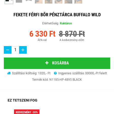
FEKETE FÉRFI BŐR PÉNZTÁRCA BUFFALO WILD
Elérhetőség:
Raktáron
6 330 Ft
8 870 Ft
ÁFA-val
A kedvezmény előtt
KOSÁRBA
Szállítási költség: 1320,- Ft
Ingyenes szállítás 33000,-Ft felett
Termék kód:
N1185-HP-4895 BLACK
EZ TETSZENI FOG
KEDVEZMÉNY -30%
KED