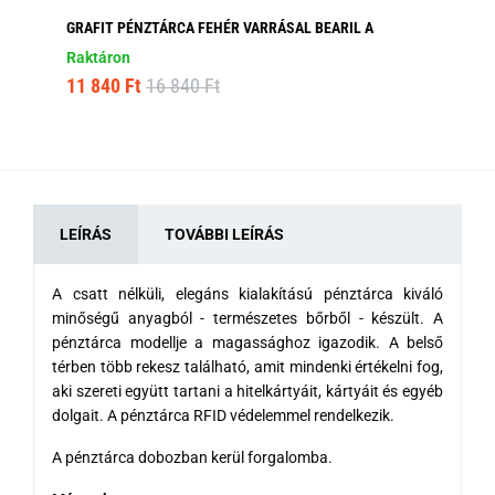
GRAFIT PÉNZTÁRCA FEHÉR VARRÁSAL BEARIL A
MO
Raktáron
Ra
11 840 Ft
16 840 Ft
6 
LEÍRÁS
TOVÁBBI LEÍRÁS
A csatt nélküli, elegáns kialakítású pénztárca kiváló
minőségű anyagból - természetes bőrből - készült. A
pénztárca modellje a magassághoz igazodik. A belső
térben több rekesz található, amit mindenki értékelni fog,
aki szereti együtt tartani a hitelkártyáit, kártyáit és egyéb
dolgait. A pénztárca RFID védelemmel rendelkezik.
A pénztárca dobozban kerül forgalomba.