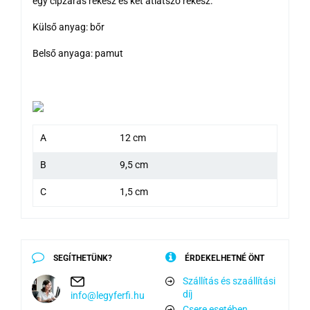
egy cipzáras rekesz és két átlátszó rekesz.
Külső anyag: bőr
Belső anyaga: pamut
A
12 cm
B
9,5 cm
C
1,5 cm
SEGÍTHETÜNK?
ÉRDEKELHETNÉ ÖNT
Szállítás és szaállítási
díj
info@legyferfi.hu
Csere esetében