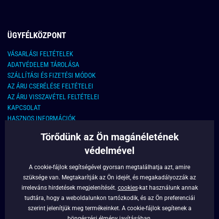
ÜGYFÉLKÖZPONT
VÁSARLÁSI FELTÉTELEK
ADATVÉDELEM TÁROLÁSA
SZÁLLÍTÁSI ÉS FIZETÉSI MÓDOK
AZ ÁRU CSERÉLÉSE FELTÉTELEI
AZ ÁRU VISSZAVÉTEL FELTÉTELEI
KAPCSOLAT
HASZNOS INFORMÁCIÓK
Törődünk az Ön magánéletének
KAPCSOLAT
védelmével
E-MAIL CÍM:
info@legyferfi.hu
A cookie-fájlok segítségével gyorsan megtalálhatja azt, amire
szüksége van. Megtakarítják az Ön idejét, és megakadályozzák az
FONTOS INFORMÁCIÓK
irreleváns hirdetések megjelenítését.
cookies
-kat használunk annak
tudtára, hogy a weboldalunkon tartózkodik, és az Ön preferenciái
RÓLUNK
szerint jelenítjük meg termékeinket. A cookie-fájlok segítenek a
BLOG
böngészési élmény javításában.