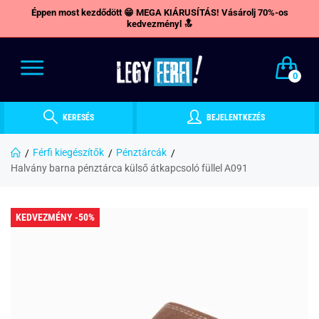
Éppen most kezdődött 😁 MEGA KIÁRUSÍTÁS! Vásárolj 70%-os
kedvezményl 🔝
0
KERESÉS
BEJELENTKEZÉS
Férfi kiegészítők
Pénztárcák
Halvány barna pénztárca külső átkapcsoló füllel A091
KEDVEZMÉNY -50%