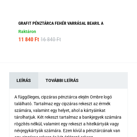
GRAFIT PÉNZTÁRCA FEHÉR VARRÁSAL BEARIL A
MO
Raktáron
Ra
11 840 Ft
16 840 Ft
6 
LEÍRÁS
TOVÁBBI LEÍRÁS
A függőleges, cipzáras pénztárca elején Ombre logó
található. Tartalmaz egy cipzáras rekeszt az érmék
számára, valamint egy helyet, ahol a kártyáinkat
tárolhatjuk. Két rekeszt tartalmaz a bankjegyek számára
rögzítés nélkül, valamint egy rekeszt a hitelkártyák vagy
névjegykártyák számára. Ezen kívül a pénztárcának van