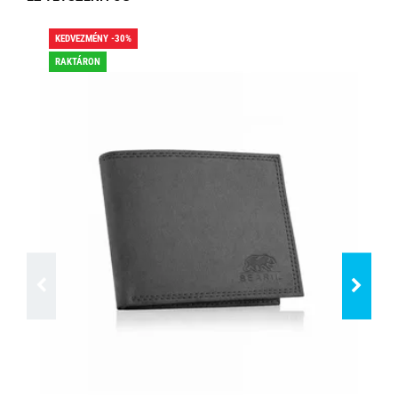
KEDVEZMÉNY -30%
KED
RAKTÁRON
RA