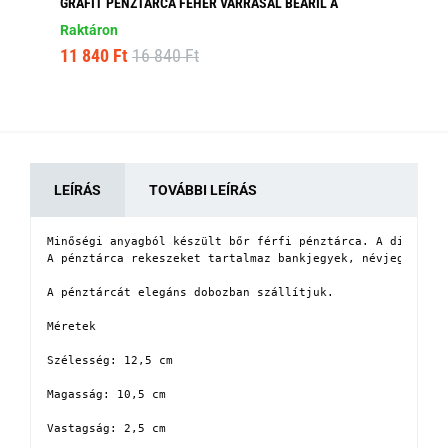
GRAFIT PÉNZTÁRCA FEHÉR VARRÁSAL BEARIL A
MO
Raktáron
Ra
11 840 Ft
16 840 Ft
6 
LEÍRÁS
TOVÁBBI LEÍRÁS
Minőségi anyagból készült bőr férfi pénztárca. A divatos 
A pénztárca rekeszeket tartalmaz bankjegyek, névjegykárty
A pénztárcát elegáns dobozban szállítjuk.

Méretek

Szélesség: 12,5 cm

Magasság: 10,5 cm

Vastagság: 2,5 cm