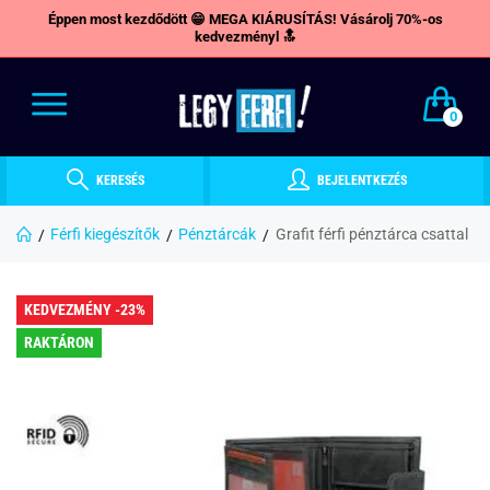
Éppen most kezdődött 😁 MEGA KIÁRUSÍTÁS! Vásárolj 70%-os
kedvezményl 🔝
0
KERESÉS
BEJELENTKEZÉS
Férfi kiegészítők
Pénztárcák
Grafit férfi pénztárca csattal
KEDVEZMÉNY -23%
RAKTÁRON