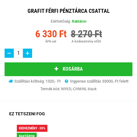
GRAFIT FÉRFI PÉNZTÁRCA CSATTAL
Elérhetőség:
Raktáron
6 330 Ft
8 270 Ft
ÁFA-val
A kedvezmény előtt
KOSÁRBA
Szállítási költség: 1320,- Ft
Ingyenes szállítás 33000,-Ft felett
Termék kód:
N992L-CHM-NL black
EZ TETSZENI FOG
KEDVEZMÉNY -30%
KED
RAKTÁRON
RA