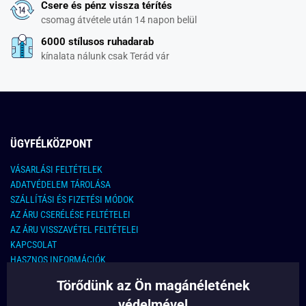
Csere és pénz vissza térítés
csomag átvétele után 14 napon belül
6000 stílusos ruhadarab
kínalata nálunk csak Terád vár
ÜGYFÉLKÖZPONT
VÁSARLÁSI FELTÉTELEK
ADATVÉDELEM TÁROLÁSA
SZÁLLÍTÁSI ÉS FIZETÉSI MÓDOK
AZ ÁRU CSERÉLÉSE FELTÉTELEI
AZ ÁRU VISSZAVÉTEL FELTÉTELEI
KAPCSOLAT
HASZNOS INFORMÁCIÓK
Törődünk az Ön magánéletének
KAPCSOLAT
védelmével