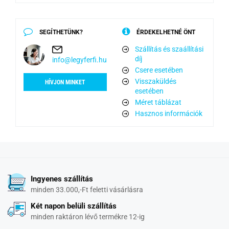
SEGÍTHETÜNK?
ÉRDEKELHETNÉ ÖNT
Szállítás és szaállítási
díj
info@legyferfi.hu
Csere esetében
Visszaküldés
HÍVJON MINKET
esetében
Méret táblázat
Hasznos információk
Ingyenes szállítás
minden 33.000,-Ft feletti vásárlásra
Két napon belüli szállítás
minden raktáron lévő termékre 12-ig