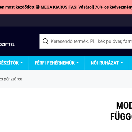
en most kezdődött 😁 MEGA KIÁRUSÍTÁS! Vásárolj 70%-os kedvezmény
TOZETTEL
GÉSZÍTŐK
FÉRFI FEHÉRNEMŰK
NŐI RUHÁZAT
es pénztárca
MOD
FÜGG