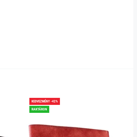
KEDVEZMÉNY -42%
KEDVEZ
RAKTÁRON
RAKTÁR