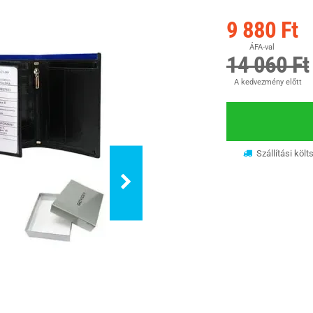
9 880 Ft
ÁFA-val
14 060 Ft
A kedvezmény előtt
Szállítási költ