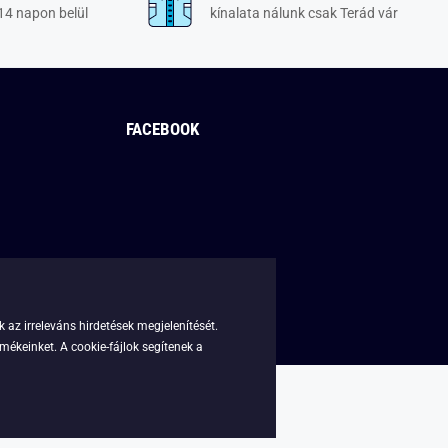
14 napon belül
kínalata nálunk csak Terád vár
FACEBOOK
 az irreleváns hirdetések megjelenítését.
mékeinket. A cookie-fájlok segítenek a