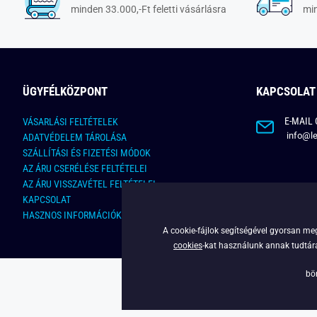
minden 33.000,-Ft feletti vásárlásra
min
ÜGYFÉLKÖZPONT
KAPCSOLAT
E-MAIL 
VÁSARLÁSI FELTÉTELEK
info@le
ADATVÉDELEM TÁROLÁSA
SZÁLLÍTÁSI ÉS FIZETÉSI MÓDOK
AZ ÁRU CSERÉLÉSE FELTÉTELEI
AZ ÁRU VISSZAVÉTEL FELTÉTELEI
KAPCSOLAT
HASZNOS INFORMÁCIÓK
A cookie-fájlok segítségével gyorsan meg
cookies
-kat használunk annak tudtára,
bö