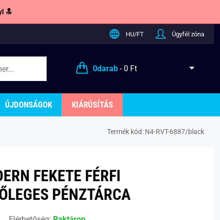
l 🔝
HU/FT
Ügyfél zóna
0
darab
-
0 Ft
ÚJDONSÁGOK
KIÁRÚSÍTÁS
Termék kód:
N4-RVT-6887/black
ERN FEKETE FÉRFI
ŐLEGES PÉNZTÁRCA
Elérhetőség:
Raktáron