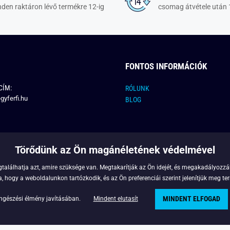
den raktáron lévő termékre 12-ig
csomag átvétele után 
FONTOS INFORMÁCIÓK
CÍM:
RÓLUNK
gyferfi.hu
BLOG
Törődünk az Ön magánéletének védelmével
találhatja azt, amire szüksége van. Megtakarítják az Ön idejét, és megakadályozzák
 hogy a weboldalunkon tartózkodik, és az Ön preferenciái szerint jelenítjük meg ter
MINDENT ELFOGAD
Copyright © 2022 - Legyferfi.hu
ngészési élmény javításában.
Mindent elutasít
Powered by
Simplia.cz
.