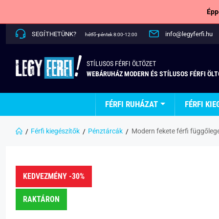
Épp
SEGÍTHETÜNK?
info@legyferfi.hu
hétfő-péntek 8:00-12:00
STÍLUSOS FÉRFI ÖLTÖZET
WEBÁRUHÁZ MODERN ÉS STÍLUSOS FÉRFI ÖL
FÉRFI RUHÁZAT
FÉRFI KIE
Férfi kiegészítők
Pénztárcák
Modern fekete férfi függőleg
KEDVEZMÉNY -30%
RAKTÁRON