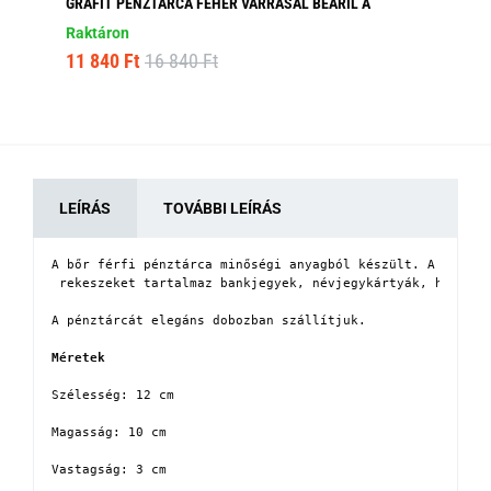
GRAFIT PÉNZTÁRCA FEHÉR VARRÁSAL BEARIL A
MO
Raktáron
Ra
11 840 Ft
16 840 Ft
6 
LEÍRÁS
TOVÁBBI LEÍRÁS
A bőr férfi pénztárca minőségi anyagból készült. A gyönyö
 rekeszeket tartalmaz bankjegyek, névjegykártyák, hitelká
A pénztárcát elegáns dobozban szállítjuk.

Méretek
Szélesség: 12 cm

Magasság: 10 cm

Vastagság: 3 cm