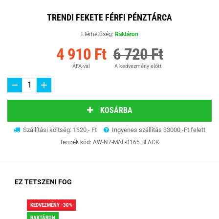
TRENDI FEKETE FÉRFI PÉNZTÁRCA
Elérhetőség:
Raktáron
4 910 Ft
6 720 Ft
ÁFA-val
A kedvezmény előtt
KOSÁRBA
Szállítási költség: 1320,- Ft
Ingyenes szállítás 33000,-Ft felett
Termék kód:
AW-N7-MAL-0165 BLACK
EZ TETSZENI FOG
KEDVEZMÉNY -30%
KED
RAKTÁRON
RA