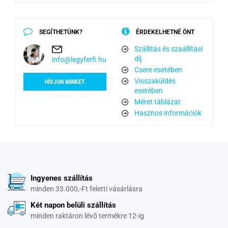
SEGÍTHETÜNK?
ÉRDEKELHETNÉ ÖNT
Szállítás és szaállítási
díj
info@legyferfi.hu
Csere esetében
Visszaküldés
HÍVJON MINKET
esetében
Méret táblázat
Hasznos információk
Ingyenes szállítás
minden 33.000,-Ft feletti vásárlásra
Két napon belüli szállítás
minden raktáron lévő termékre 12-ig