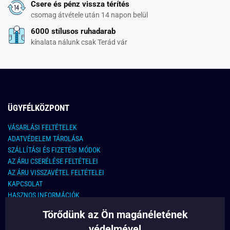
Csere és pénz vissza térítés
csomag átvétele után 14 napon belül
6000 stílusos ruhadarab
kínalata nálunk csak Terád vár
ÜGYFÉLKÖZPONT
VÁSARLÁSI FELTÉTELEK
ADATVÉDELEM TÁROLÁSA
SZÁLLÍTÁSI ÉS FIZETÉSI MÓDOK
AZ ÁRU CSERÉLÉSE FELTÉTELEI
AZ ÁRU VISSZAVÉTEL FELTÉTELEI
KAPCSOLAT
HASZNOS INFORMÁCIÓK
Törődünk az Ön magánéletének
KAPCSOLAT
védelmével