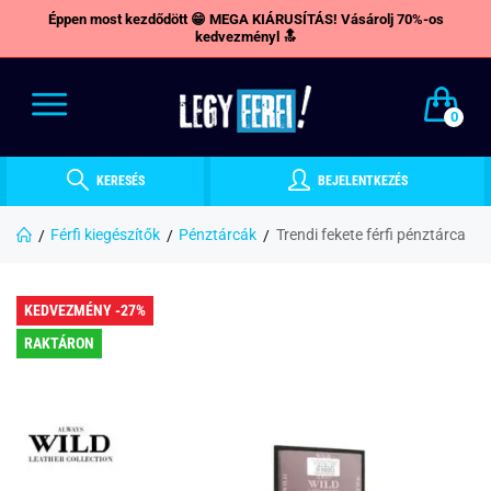
Éppen most kezdődött 😁 MEGA KIÁRUSÍTÁS! Vásárolj 70%-os
kedvezményl 🔝
0
KERESÉS
BEJELENTKEZÉS
Férfi kiegészítők
Pénztárcák
Trendi fekete férfi pénztárca
KEDVEZMÉNY -27%
RAKTÁRON