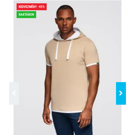
KEDVEZMÉNY -45%
KED
RAKTÁRON
RA