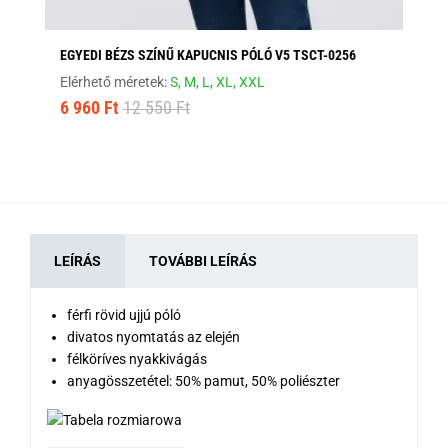
EGYEDI BÉZS SZÍNŰ KAPUCNIS PÓLÓ V5 TSCT-0256
FE
Elérhető méretek:
S,
M,
L,
XL,
XXL
Elé
6 960 Ft
12 550 Ft
8 
LEÍRÁS
TOVÁBBI LEÍRÁS
férfi rövid ujjú póló
divatos nyomtatás az elején
félköríves nyakkivágás
anyagösszetétel: 50% pamut, 50% poliészter