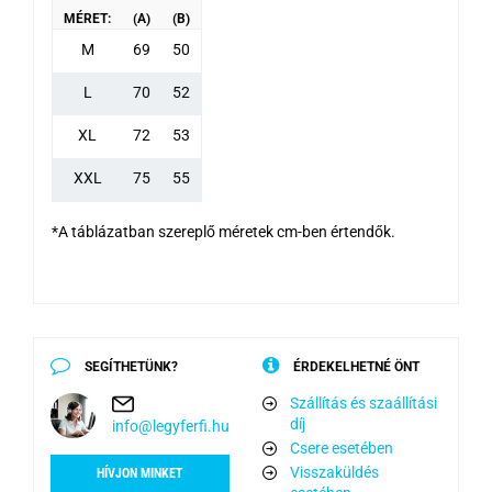
MÉRET:
(A)
(B)
M
69
50
L
70
52
XL
72
53
XXL
75
55
*A táblázatban szereplő méretek cm-ben értendők.
SEGÍTHETÜNK?
ÉRDEKELHETNÉ ÖNT
Szállítás és szaállítási
díj
info@legyferfi.hu
Csere esetében
Visszaküldés
HÍVJON MINKET