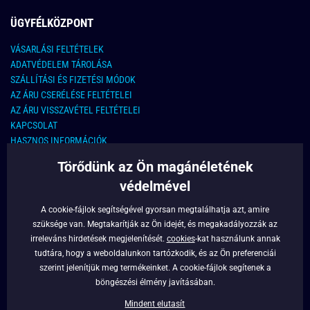
ÜGYFÉLKÖZPONT
VÁSARLÁSI FELTÉTELEK
ADATVÉDELEM TÁROLÁSA
SZÁLLÍTÁSI ÉS FIZETÉSI MÓDOK
AZ ÁRU CSERÉLÉSE FELTÉTELEI
AZ ÁRU VISSZAVÉTEL FELTÉTELEI
KAPCSOLAT
HASZNOS INFORMÁCIÓK
Törődünk az Ön magánéletének
KAPCSOLAT
védelmével
E-MAIL CÍM:
info@legyferfi.hu
A cookie-fájlok segítségével gyorsan megtalálhatja azt, amire
szüksége van. Megtakarítják az Ön idejét, és megakadályozzák az
FONTOS INFORMÁCIÓK
irreleváns hirdetések megjelenítését.
cookies
-kat használunk annak
tudtára, hogy a weboldalunkon tartózkodik, és az Ön preferenciái
RÓLUNK
szerint jelenítjük meg termékeinket. A cookie-fájlok segítenek a
BLOG
böngészési élmény javításában.
FACEBOOK
Mindent elutasít