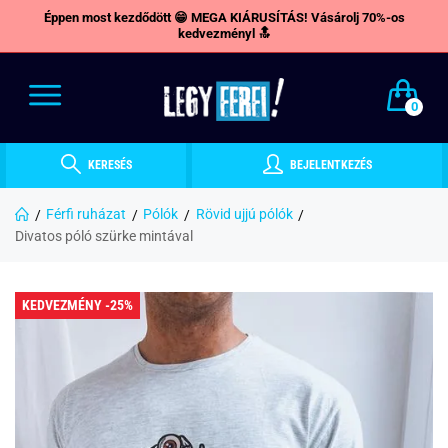
Éppen most kezdődött 😁 MEGA KIÁRUSÍTÁS! Vásárolj 70%-os
kedvezményl 🔝
0
KERESÉS
BEJELENTKEZÉS
Férfi ruházat
Pólók
Rövid ujjú pólók
Divatos póló szürke mintával
KEDVEZMÉNY -25%