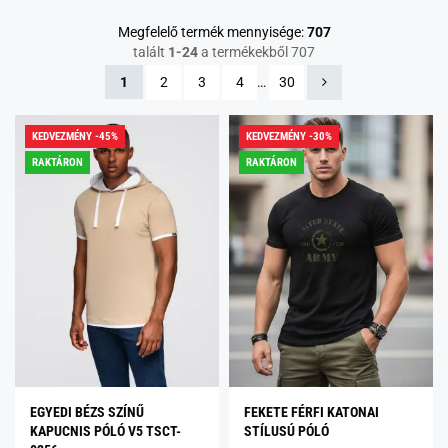
Megfelelő termék mennyisége:
707
talált
1-24
a termékekből 707
1
2
3
4
…
30
KEDVEZMÉNY -45%
KEDVEZMÉNY -30%
RAKTÁRON
RAKTÁRON
EGYEDI BÉZS SZÍNŰ
FEKETE FÉRFI KATONAI
KAPUCNIS PÓLÓ V5 TSCT-
STÍLUSÚ PÓLÓ