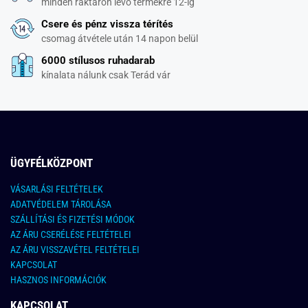
minden raktáron lévő termékre 12-ig
Csere és pénz vissza térítés
csomag átvétele után 14 napon belül
6000 stílusos ruhadarab
kínalata nálunk csak Terád vár
ÜGYFÉLKÖZPONT
VÁSARLÁSI FELTÉTELEK
ADATVÉDELEM TÁROLÁSA
SZÁLLÍTÁSI ÉS FIZETÉSI MÓDOK
AZ ÁRU CSERÉLÉSE FELTÉTELEI
AZ ÁRU VISSZAVÉTEL FELTÉTELEI
KAPCSOLAT
HASZNOS INFORMÁCIÓK
KAPCSOLAT