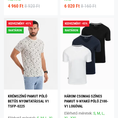
4 960 Ft
8 920 Ft
6 020 Ft
8 160 Ft
KEDVEZMÉNY -41%
KEDVEZMÉNY -45%
RAKTÁRON
RAKTÁRON
KRÉMSZÍNŰ PAMUT PÓLÓ
HÁROM CSOMAG SZÍNES
BETŰS NYOMTATÁSSAL V1
PAMUT V-NYAKÚ PÓLÓ Z100-
TSFP-0225
V1 LOGÓVAL
Elérhető méretek:
S,
M,
L,
Elérhető méretek:
S,
M,
L,
XL
XL,
XXL