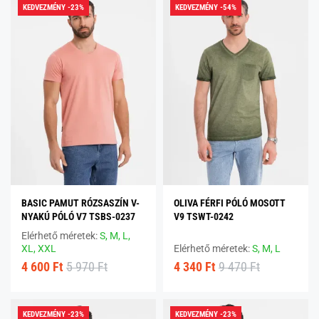
KEDVEZMÉNY -23%
KEDVEZMÉNY -54%
BASIC PAMUT RÓZSASZÍN V-
OLIVA FÉRFI PÓLÓ MOSOTT
NYAKÚ PÓLÓ V7 TSBS-0237
V9 TSWT-0242
Elérhető méretek:
S,
M,
L,
XL,
XXL
Elérhető méretek:
S,
M,
L
4 600 Ft
5 970 Ft
4 340 Ft
9 470 Ft
KEDVEZMÉNY -23%
KEDVEZMÉNY -23%