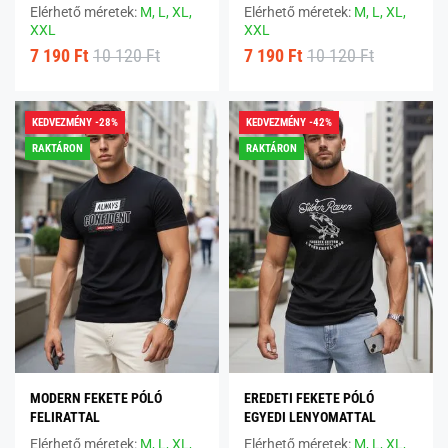
Elérhető méretek:
M,
L,
XL,
Elérhető méretek:
M,
L,
XL,
XXL
XXL
7 190 Ft
10 120 Ft
7 190 Ft
10 120 Ft
KEDVEZMÉNY -28%
KEDVEZMÉNY -42%
RAKTÁRON
RAKTÁRON
MODERN FEKETE PÓLÓ
EREDETI FEKETE PÓLÓ
FELIRATTAL
EGYEDI LENYOMATTAL
Elérhető méretek:
M,
L,
XL,
Elérhető méretek:
M,
L,
XL,