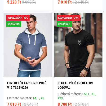
5 220 Ft
9 090 Ft
7 010 Ft
12 640 Ft
KEDVEZMÉNY -45%
KEDVEZMÉNY -30%
RAKTÁRON
RAKTÁRON
EGYEDI KÉK KAPUCNIS PÓLÓ
FEKETE PÓLÓ EREDETI K9
V12 TSCT-0256
LOGÓVAL
Elérhető méretek:
M,
L,
XL,
Elérhető méretek:
M,
L,
XL
XXL
7 010 Ft
12 640 Ft
8 780 Ft
12 510 Ft