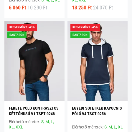
6 060 Ft
10 290 Ft
13 250 Ft
24 070 Ft
KEDVEZMÉNY -43%
KEDVEZMÉNY -45%
RAKTÁRON
RAKTÁRON
FEKETE PÓLÓ KONTRASZTOS
EGYEDI SÖTÉTKÉK KAPUCNIS
KÉTTÓNUSÚ V1 TSPT-0248
PÓLÓ V4 TSCT-0256
Elérhető méretek:
S,
M,
L,
XL,
XXL
Elérhető méretek:
S,
M,
L,
XL