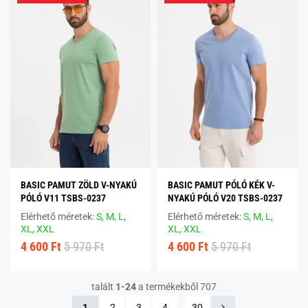
BASIC PAMUT ZÖLD V-NYAKÚ
BASIC PAMUT PÓLÓ KÉK V-
PÓLÓ V11 TSBS-0237
NYAKÚ PÓLÓ V20 TSBS-0237
Elérhető méretek:
S,
M,
L,
Elérhető méretek:
S,
M,
L,
XL,
XXL
XL,
XXL
4 600 Ft
5 970 Ft
4 600 Ft
5 970 Ft
talált
1-24
a termékekből 707
1
2
3
4
…
30