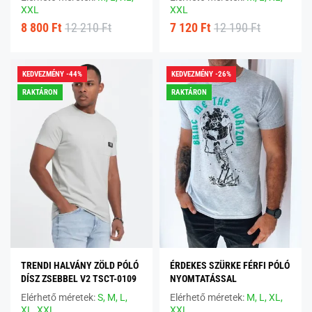
XXL
XXL
8 800 Ft
12 210 Ft
7 120 Ft
12 190 Ft
KEDVEZMÉNY -44%
KEDVEZMÉNY -26%
RAKTÁRON
RAKTÁRON
TRENDI HALVÁNY ZÖLD PÓLÓ
ÉRDEKES SZÜRKE FÉRFI PÓLÓ
DÍSZ ZSEBBEL V2 TSCT-0109
NYOMTATÁSSAL
Elérhető méretek:
S,
M,
L,
Elérhető méretek:
M,
L,
XL,
XL,
XXL
XXL