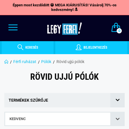
Éppen most kezdődött 😁 MEGA KIÁRUSÍTÁS! Vásárolj 70%-os
kedvezményl 🔝
0
KERESÉS
BEJELENTKEZÉS
Férfi ruházat
Pólók
Rövid ujjú pólók
RÖVID UJJÚ PÓLÓK
TERMÉKEK SZŰRŐJE
KEDVENC