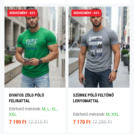
KEDVEZMÉNY -42%
KEDVEZMÉNY -42%
DIVATOS ZÖLD PÓLÓ
SZÜRKE PÓLÓ FELTŰNŐ
FELIRATTAL
LENYOMATTAL
Elérhető méretek:
M,
L,
XL,
XXL
Elérhető méretek:
M,
XXL
7 190 Ft
12 310 Ft
7 170 Ft
12 280 Ft