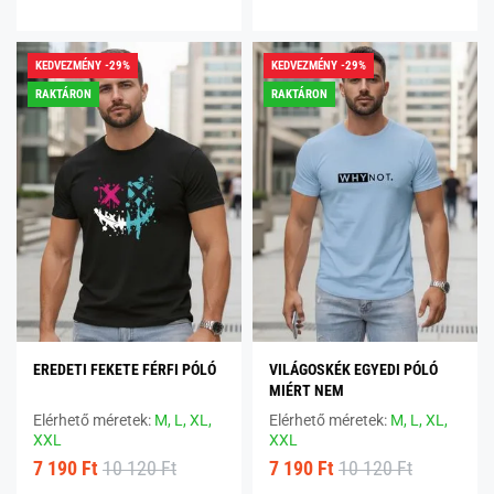
KEDVEZMÉNY -29%
KEDVEZMÉNY -29%
RAKTÁRON
RAKTÁRON
EREDETI FEKETE FÉRFI PÓLÓ
VILÁGOSKÉK EGYEDI PÓLÓ
MIÉRT NEM
Elérhető méretek:
M,
L,
XL,
Elérhető méretek:
M,
L,
XL,
XXL
XXL
7 190 Ft
10 120 Ft
7 190 Ft
10 120 Ft