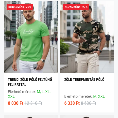
KEDVEZMÉNY -35%
KEDVEZMÉNY -27%
TRENDI ZÖLD PÓLÓ FELTŰNŐ
ZÖLD TEREPMINTÁS PÓLÓ
FELIRATTAL
Elérhető méretek:
M,
L,
XL,
XXL
Elérhető méretek:
M,
XXL
8 030 Ft
12 310 Ft
6 330 Ft
8 630 Ft