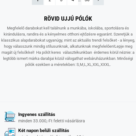
RÖVID UJJÚ PÓLÓK
Megfelelő darabokat kell találnunk a munkába, iskolába, sportolásra és
kirándulásra, randira és a kényelmes otthoni ejtőzésre egyaránt. Szeretjük a
klasszikus alapdarabokat ugyanúgy, mint az aktuális trendi felsőket - a lényeg,
hogy válasszunk mindig stílusunknak, alkatunknak megfelelően!Lepje meg
magát új felsőkkel! Ha pólót keres választékunkban érdemes körül néznie: a
legtöbb ismert márka darabjai közül válogathat webáruházunkban. Minőségi
pólók ezekben a méretekben: S,M,L,XL,XXL,XXXL.
Ingyenes szállítás
minden 33.000,-Ft feletti vásárlásra
Két napon belüli szállítás