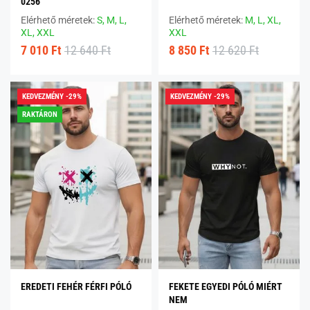
0256
Elérhető méretek:
S,
M,
L,
Elérhető méretek:
M,
L,
XL,
XL,
XXL
XXL
7 010 Ft
12 640 Ft
8 850 Ft
12 620 Ft
KEDVEZMÉNY -29%
KEDVEZMÉNY -29%
RAKTÁRON
EREDETI FEHÉR FÉRFI PÓLÓ
FEKETE EGYEDI PÓLÓ MIÉRT
NEM