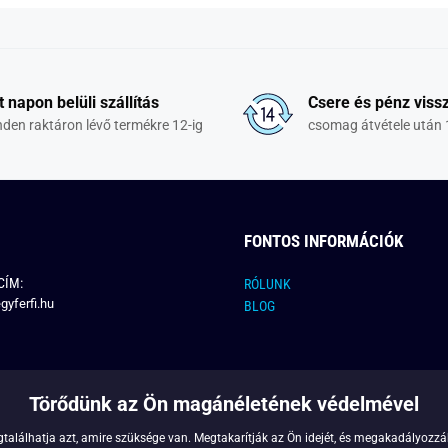
t napon belüli szállítás
Csere és pénz vissz
den raktáron lévő termékre 12-ig
csomag átvétele után 
FONTOS INFORMÁCIÓK
CÍM:
RÓLUNK
gyferfi.hu
BLOG
Törődünk az Ön magánéletének védelmével
találhatja azt, amire szüksége van. Megtakarítják az Ön idejét, és megakadályozzák