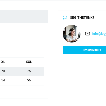
SEGÍTHETÜNK?
info@legy
HÍVJON MINKET
XL
XXL
73
75
54
56