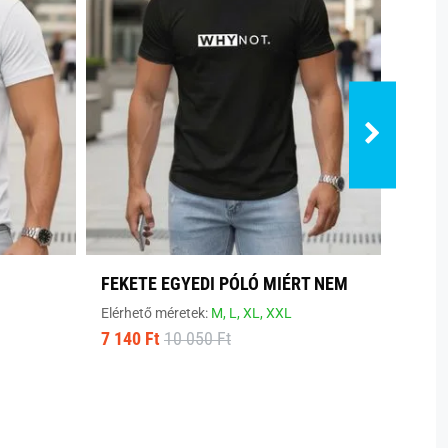
FEKETE EGYEDI PÓLÓ MIÉRT NEM
MODE
Elérhető méretek:
M,
L,
XL,
XXL
Elérhe
7 140 Ft
10 050 Ft
8 800