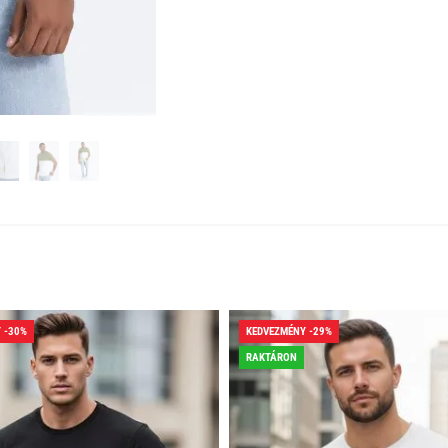
 -30%
KEDVEZMÉNY -29%
RAKTÁRON