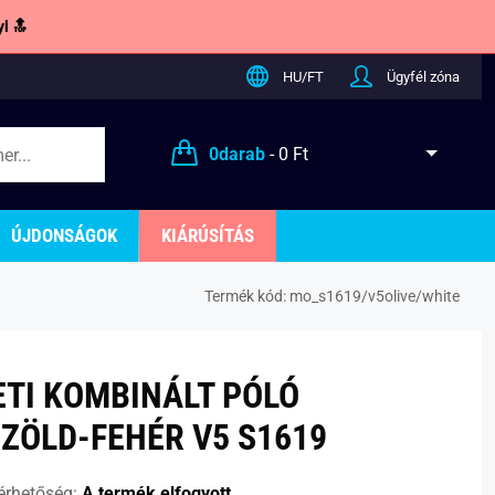
l 🔝
HU/FT
Ügyfél zóna
0
darab
-
0 Ft
ÚJDONSÁGOK
KIÁRÚSÍTÁS
Termék kód:
mo_s1619/v5olive/white
ETI KOMBINÁLT PÓLÓ
 ZÖLD-FEHÉR V5 S1619
érhetőség:
A termék elfogyott