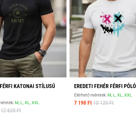
FÉRFI KATONAI STÍLUSÚ
EREDETI FEHÉR FÉRFI PÓLÓ
Elérhető méretek:
M,
L,
XL,
XXL
7 190 Ft
10 120 Ft
méretek:
M,
L,
XL,
XXL
12 620 Ft