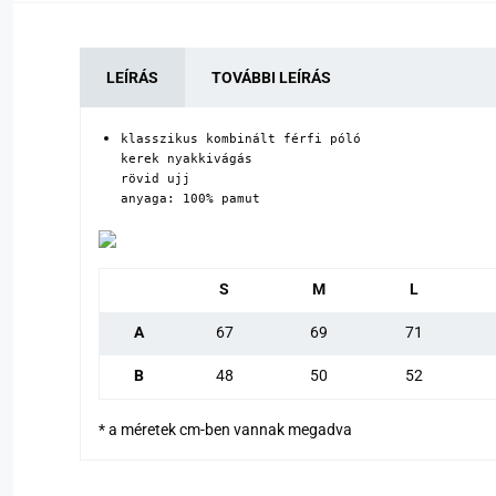
LEÍRÁS
TOVÁBBI LEÍRÁS
klasszikus kombinált férfi póló

kerek nyakkivágás

rövid ujj

anyaga: 100% pamut
S
M
L
A
67
69
71
B
48
50
52
* a méretek cm-ben vannak megadva