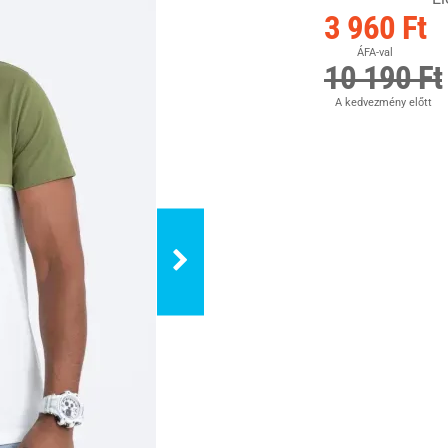
3 960 Ft
ÁFA-val
10 190 Ft
A kedvezmény előtt