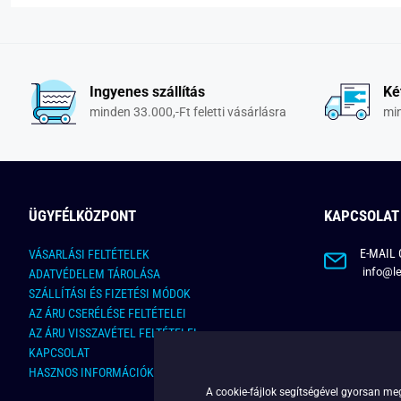
Ingyenes szállítás
Ké
minden 33.000,-Ft feletti vásárlásra
min
ÜGYFÉLKÖZPONT
KAPCSOLAT
E-MAIL 
VÁSARLÁSI FELTÉTELEK
info@le
ADATVÉDELEM TÁROLÁSA
SZÁLLÍTÁSI ÉS FIZETÉSI MÓDOK
AZ ÁRU CSERÉLÉSE FELTÉTELEI
AZ ÁRU VISSZAVÉTEL FELTÉTELEI
KAPCSOLAT
HASZNOS INFORMÁCIÓK
A cookie-fájlok segítségével gyorsan meg