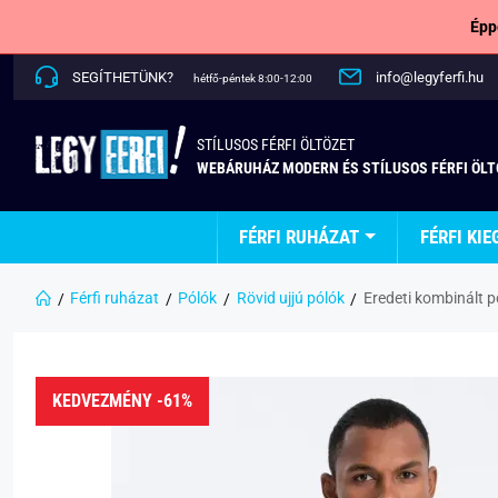
Épp
SEGÍTHETÜNK?
info@legyferfi.hu
hétfő-péntek 8:00-12:00
STÍLUSOS FÉRFI ÖLTÖZET
WEBÁRUHÁZ MODERN ÉS STÍLUSOS FÉRFI ÖL
FÉRFI RUHÁZAT
FÉRFI KIE
Férfi ruházat
Pólók
Rövid ujjú pólók
Eredeti kombinált p
KEDVEZMÉNY -61%