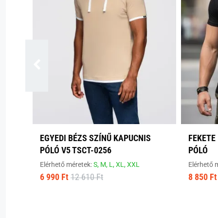
EGYEDI BÉZS SZÍNŰ KAPUCNIS
FEKETE 
PÓLÓ V5 TSCT-0256
PÓLÓ
Elérhető méretek:
S,
M,
L,
XL,
XXL
Elérhető 
6 990 Ft
12 610 Ft
8 850 Ft