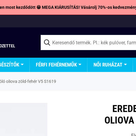
en most kezdődött 😁 MEGA KIÁRUSÍTÁS! Vásárolj 70%-os kedvezmény
TOZETTEL
GÉSZÍTŐK
FÉRFI FEHÉRNEMŰK
NŐI RUHÁZAT
óló oliova zöld-fehér V5 S1619
ERED
OLIOVA
El