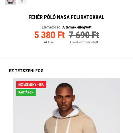
FEHÉR PÓLÓ NASA FELIRATOKKAL
Elérhetőség:
A termék elfogyott
5 380 Ft
7 690 Ft
ÁFA-val
A kedvezmény előtt
EZ TETSZENI FOG
KEDVEZMÉNY -45%
KED
RAKTÁRON
RA