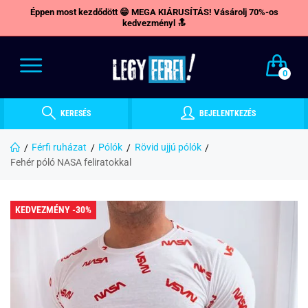
Éppen most kezdődött 😁 MEGA KIÁRUSÍTÁS! Vásárolj 70%-os
kedvezményl 🔝
0
KERESÉS
BEJELENTKEZÉS
Férfi ruházat
Pólók
Rövid ujjú pólók
Fehér póló NASA feliratokkal
KEDVEZMÉNY -30%