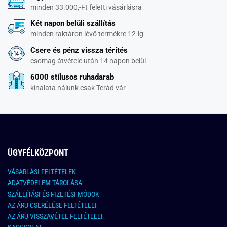
minden 33.000,-Ft feletti vásárlásra
Két napon belüli szállítás
minden raktáron lévő termékre 12-ig
Csere és pénz vissza térítés
csomag átvétele után 14 napon belül
6000 stílusos ruhadarab
kínalata nálunk csak Terád vár
ÜGYFÉLKÖZPONT
VÁSARLÁSI FELTÉTELEK
ADATVÉDELEM TÁROLÁSA
SZÁLLÍTÁSI ÉS FIZETÉSI MÓDOK
AZ ÁRU CSERÉLÉSE FELTÉTELEI
AZ ÁRU VISSZAVÉTEL FELTÉTELEI