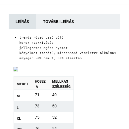
LEÍRÁS
TOVÁBBI LEÍRÁS
trendi rövid ujjú póló

kerek nyakkivágás

jellegzetes egész nyomat

kényelmes szabású, mindennapi viseletre alkalmas

anyaga: 50% pamut, 50% elasztán
HOSSZ
MELLKAS
MÉRET
A
SZÉLESSÉG
71
49
M
73
50
L
75
52
XL
76
54