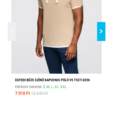
EGYEDI BÉZS SZÍNŰ KAPUCNIS PÓLÓ V5 TSCT-0256
FE
Elérhető méretek:
S,
M,
L,
XL,
XXL
Elé
7 010 Ft
12 640 Ft
8 