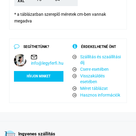
XXL
*
a táblázatban szereplő méretek cm-ben vannak
megadva
SEGÍTHETÜNK?
ÉRDEKELHETNÉ ÖNT
Szállítás és szaállítási
díj
info@legyferfi.hu
Csere esetében
Visszaküldés
HÍVJON MINKET
esetében
Méret táblázat
Hasznos információk
Ingyenes szállítás