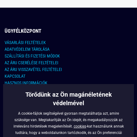
ÜGYFÉLKÖZPONT
VÁSARLÁSI FELTÉTELEK
ADATVÉDELEM TÁROLÁSA
SZÁLLÍTÁSI ÉS FIZETÉSI MÓDOK
AZ ÁRU CSERÉLÉSE FELTÉTELEI
AZ ÁRU VISSZAVÉTEL FELTÉTELEI
KAPCSOLAT
HASZNOS INFORMÁCIÓK
Törődünk az Ön magánéletének
KAPCSOLAT
védelmével
E-MAIL CÍM:
info@legyferfi.hu
A cookie-fájlok segítségével gyorsan megtalálhatja azt, amire
szüksége van. Megtakarítják az Ön idejét, és megakadályozzák az
FONTOS INFORMÁCIÓK
irreleváns hirdetések megjelenítését.
cookies
-kat használunk annak
tudtára, hogy a weboldalunkon tartózkodik, és az Ön preferenciái
RÓLUNK