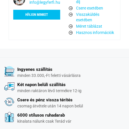
díj
info@legyferfi.hu
Csere esetében
Visszaküldés
HÍVJON MINKET
esetében
Méret táblázat
Hasznos információk
Ingyenes szállítás
minden 33.000,-Ft feletti vásárlásra
Két napon belüli szállítás
minden raktáron lévő termékre 12-ig
Csere és pénz vissza térítés
csomag átvétele után 14 napon belül
6000 stílusos ruhadarab
kínalata nálunk csak Terád vár