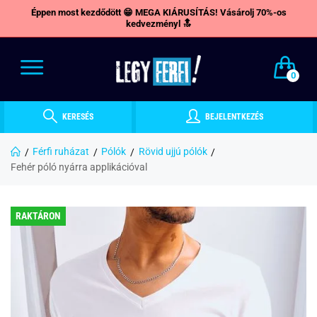
Éppen most kezdődött 😁 MEGA KIÁRUSÍTÁS! Vásárolj 70%-os
kedvezményl 🔝
0
KERESÉS
BEJELENTKEZÉS
Férfi ruházat
Pólók
Rövid ujjú pólók
Fehér póló nyárra applikációval
RAKTÁRON