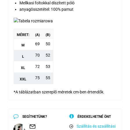
Mellkasi foltokkal díszített póló
anyagösszetétel: 100% pamut
MÉRET:
(A)
(B)
69
50
M
70
52
L
72
53
XL
75
55
XXL
*A táblázatban szereplő méretek cm-ben értendők.
SEGÍTHETÜNK?
ÉRDEKELHETNÉ ÖNT
Szállítás és szaállítási