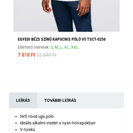
EGYEDI BÉZS SZÍNŰ KAPUCNIS PÓLÓ V5 TSCT-0256
FE
Elérhető méretek:
S,
M,
L,
XL,
XXL
Elé
7 010 Ft
12 640 Ft
8 
LEÍRÁS
TOVÁBBI LEÍRÁS
férfi rövid ujjú póló
ideális alkalmi viselet a nyári hónapokban
V-nyakú