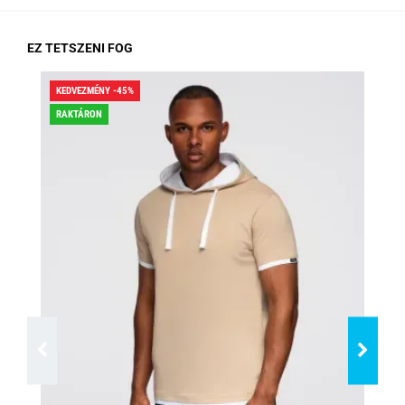
EZ TETSZENI FOG
KEDVEZMÉNY -45%
KED
RAKTÁRON
RA