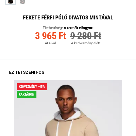
FEKETE FÉRFI PÓLÓ DIVATOS MINTÁVAL
Elérhetőség:
A termék elfogyott
3 965 Ft
9 280 Ft
ÁFA-val
A kedvezmény előtt
EZ TETSZENI FOG
KEDVEZMÉNY -45%
KED
RAKTÁRON
RA