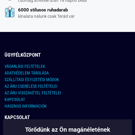
csomag átvétele után 14 napon belül
6000 stílusos ruhadarab
kínalata nálunk csak Terád vár
ÜGYFÉLKÖZPONT
VÁSARLÁSI FELTÉTELEK
ADATVÉDELEM TÁROLÁSA
SZÁLLÍTÁSI ÉS FIZETÉSI MÓDOK
AZ ÁRU CSERÉLÉSE FELTÉTELEI
AZ ÁRU VISSZAVÉTEL FELTÉTELEI
KAPCSOLAT
HASZNOS INFORMÁCIÓK
KAPCSOLAT
Törődünk az Ön magánéletének
E-MAIL CÍM:
info@legyferfi.hu