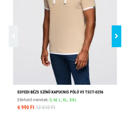
EGYEDI BÉZS SZÍNŰ KAPUCNIS PÓLÓ V5 TSCT-0256
FE
Elérhető méretek:
S,
M,
L,
XL,
XXL
Elé
6 990 Ft
12 610 Ft
8 