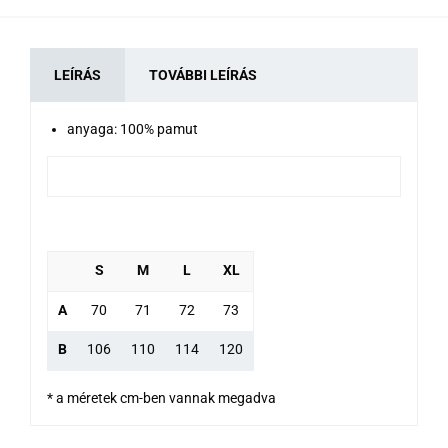
LEÍRÁS
TOVÁBBI LEÍRÁS
anyaga: 100% pamut
S
M
L
XL
A
70
71
72
73
B
106
110
114
120
* a méretek cm-ben vannak megadva