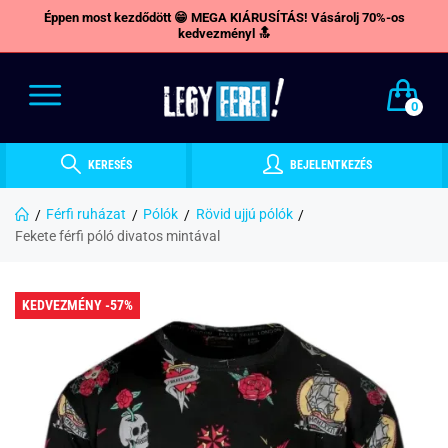
Éppen most kezdődött 😁 MEGA KIÁRUSÍTÁS! Vásárolj 70%-os
kedvezményl 🔝
0
KERESÉS
BEJELENTKEZÉS
Férfi ruházat
Pólók
Rövid ujjú pólók
Fekete férfi póló divatos mintával
KEDVEZMÉNY -57%