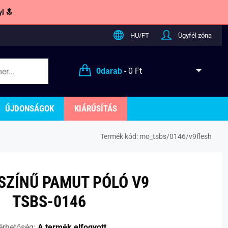
l 🔝
HU/FT
Ügyfél zóna
0
darab
-
0 Ft
ÚJDONSÁGOK
KIÁRÚSÍTÁS
Termék kód:
mo_tsbs/0146/v9flesh
SZÍNŰ PAMUT PÓLÓ V9
TSBS-0146
érhetőség:
A termék elfogyott