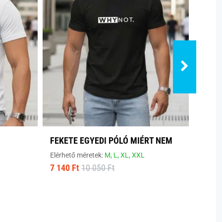
FEKETE EGYEDI PÓLÓ MIÉRT NEM
MODE
Elérhető méretek:
M,
L,
XL,
XXL
Elérhe
7 140 Ft
10 050 Ft
8 800