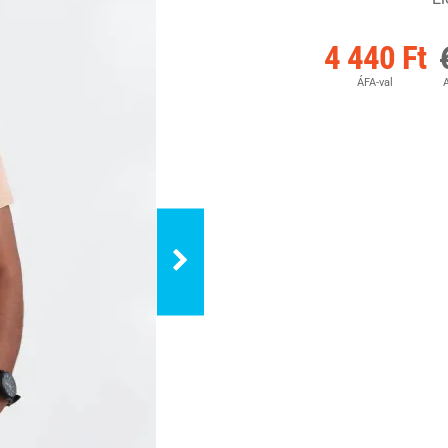
4 440 Ft
ÁFA-val
A