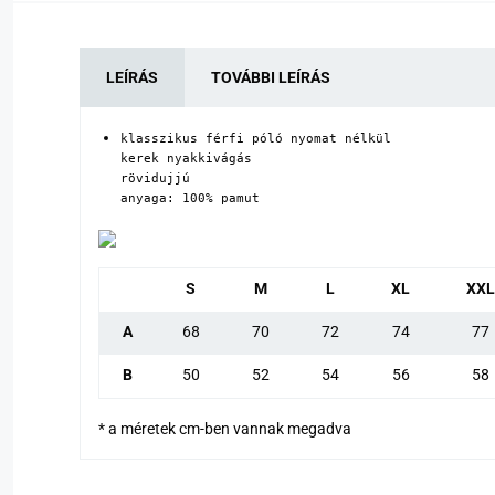
LEÍRÁS
TOVÁBBI LEÍRÁS
klasszikus férfi póló nyomat nélkül

kerek nyakkivágás

rövidujjú

anyaga: 100% pamut
S
M
L
XL
XXL
A
68
70
72
74
77
B
50
52
54
56
58
* a méretek cm-ben vannak megadva