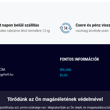
t napon belüli szállítás
Csere és pénz vissz
den raktáron lévő termékre 12-ig
csomag átvétele után 
FONTOS INFORMÁCIÓK
CÍM:
RÓLUNK
gyferfi.hu
BLOG
Törődünk az Ön magánéletének védelmével
találhatja azt, amire szüksége van. Megtakarítják az Ön idejét, és megakadályozzák