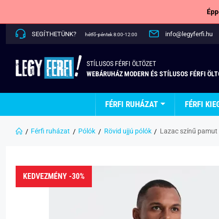
Épp
SEGÍTHETÜNK?
info@legyferfi.hu
hétfő-péntek 8:00-12:00
STÍLUSOS FÉRFI ÖLTÖZET
WEBÁRUHÁZ MODERN ÉS STÍLUSOS FÉRFI ÖL
FÉRFI RUHÁZAT
FÉRFI KIE
Férfi ruházat
Pólók
Rövid ujjú pólók
Lazac színű pamut
KEDVEZMÉNY -30%