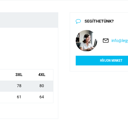
SEGÍTHETÜNK?
info@legy
HÍVJON MINKET
3XL
4XL
78
80
61
64