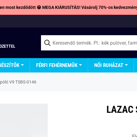
en most kezdődött 😁 MEGA KIÁRUSÍTÁS! Vásárolj 70%-os kedvezmény
TOZETTEL
GÉSZÍTŐK
FÉRFI FEHÉRNEMŰK
NŐI RUHÁZAT
 póló V9 TSBS-0146
LAZAC 
El