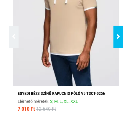
EGYEDI BÉZS SZÍNŰ KAPUCNIS PÓLÓ V5 TSCT-0256
FE
Elérhető méretek:
S,
M,
L,
XL,
XXL
Elé
7 010 Ft
12 640 Ft
8 