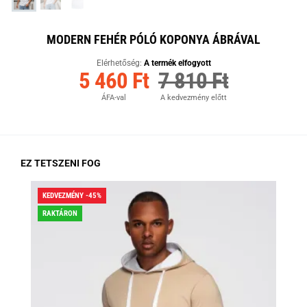
MODERN FEHÉR PÓLÓ KOPONYA ÁBRÁVAL
Elérhetőség:
A termék elfogyott
5 460 Ft
7 810 Ft
ÁFA-val
A kedvezmény előtt
EZ TETSZENI FOG
KEDVEZMÉNY -45%
KED
RAKTÁRON
RA