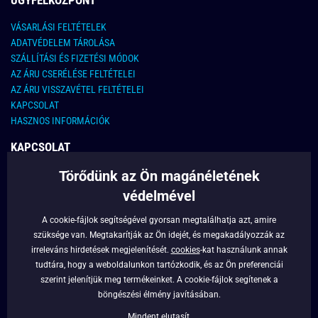
ÜGYFÉLKÖZPONT
VÁSARLÁSI FELTÉTELEK
ADATVÉDELEM TÁROLÁSA
SZÁLLÍTÁSI ÉS FIZETÉSI MÓDOK
AZ ÁRU CSERÉLÉSE FELTÉTELEI
AZ ÁRU VISSZAVÉTEL FELTÉTELEI
KAPCSOLAT
HASZNOS INFORMÁCIÓK
KAPCSOLAT
Törődünk az Ön magánéletének
E-MAIL CÍM:
info@legyferfi.hu
védelmével
FONTOS INFORMÁCIÓK
A cookie-fájlok segítségével gyorsan megtalálhatja azt, amire
szüksége van. Megtakarítják az Ön idejét, és megakadályozzák az
RÓLUNK
irreleváns hirdetések megjelenítését.
cookies
-kat használunk annak
BLOG
tudtára, hogy a weboldalunkon tartózkodik, és az Ön preferenciái
szerint jelenítjük meg termékeinket. A cookie-fájlok segítenek a
FACEBOOK
böngészési élmény javításában.
Mindent elutasít