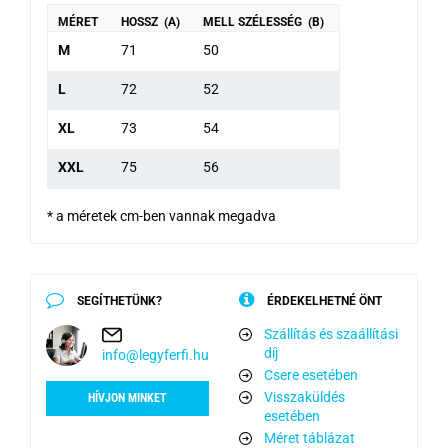
MÉRET
HOSSZ (A)
MELL SZÉLESSÉG (B)
M
71
50
L
72
52
XL
73
54
XXL
75
56
* a méretek cm-ben vannak megadva
SEGÍTHETÜNK?
ÉRDEKELHETNÉ ÖNT
Szállítás és szaállítási
díj
info@legyferfi.hu
Csere esetében
Visszaküldés
HÍVJON MINKET
esetében
Méret táblázat