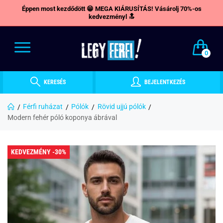
Éppen most kezdődött 😁 MEGA KIÁRUSÍTÁS! Vásárolj 70%-os
kedvezményl 🔝
0
KERESÉS
BEJELENTKEZÉS
Férfi ruházat
Pólók
Rövid ujjú pólók
Modern fehér póló koponya ábrával
KEDVEZMÉNY -30%