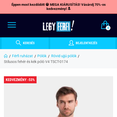
Éppen most kezdődött 😁 MEGA KIÁRUSÍTÁS! Vásárolj 70%-os
kedvezményl 🔝
0
KERESÉS
BEJELENTKEZÉS
Férfi ruházat
Pólók
Rövid ujjú pólók
Stílusos fehér és kék póló V4 TSCT-0174
KEDVEZMÉNY -53%