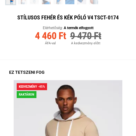
STÍLUSOS FEHÉR ÉS KÉK PÓLÓ V4 TSCT-0174
Elérhetőség:
A termék elfogyott
4 460 Ft
9 470 Ft
ÁFA-val
A kedvezmény előtt
EZ TETSZENI FOG
KEDVEZMÉNY -45%
KED
RAKTÁRON
RA