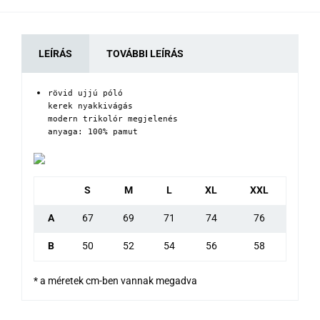
LEÍRÁS
TOVÁBBI LEÍRÁS
rövid ujjú póló 

kerek nyakkivágás

modern trikolór megjelenés

anyaga: 100% pamut
S
M
L
XL
XXL
A
67
69
71
74
76
B
50
52
54
56
58
* a méretek cm-ben vannak megadva