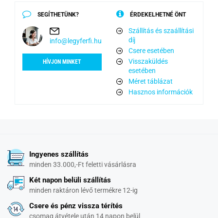
SEGÍTHETÜNK?
ÉRDEKELHETNÉ ÖNT
Szállítás és szaállítási
díj
info@legyferfi.hu
Csere esetében
Visszaküldés
HÍVJON MINKET
esetében
Méret táblázat
Hasznos információk
Ingyenes szállítás
minden 33.000,-Ft feletti vásárlásra
Két napon belüli szállítás
minden raktáron lévő termékre 12-ig
Csere és pénz vissza térítés
csomag átvétele után 14 napon belül