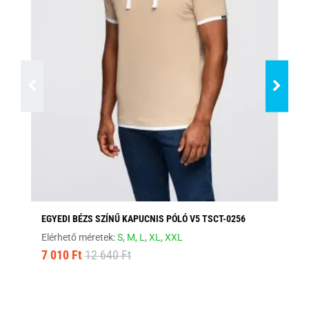
EGYEDI BÉZS SZÍNŰ KAPUCNIS PÓLÓ V5 TSCT-0256
FE
Elérhető méretek:
S,
M,
L,
XL,
XXL
Elé
7 010 Ft
12 640 Ft
8 