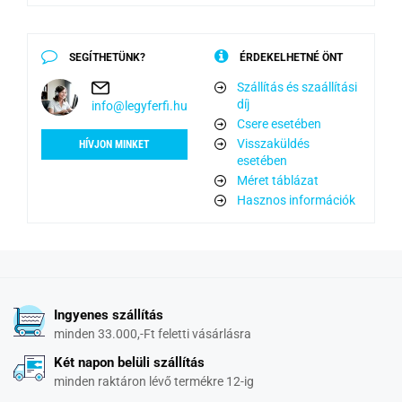
SEGÍTHETÜNK?
ÉRDEKELHETNÉ ÖNT
Szállítás és szaállítási
díj
info@legyferfi.hu
Csere esetében
Visszaküldés
HÍVJON MINKET
esetében
Méret táblázat
Hasznos információk
Ingyenes szállítás
minden 33.000,-Ft feletti vásárlásra
Két napon belüli szállítás
minden raktáron lévő termékre 12-ig