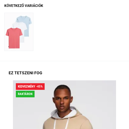
KÖVETKEZŐ VARIÁCIÓK
EZ TETSZENI FOG
KEDVEZMÉNY -45%
KED
RAKTÁRON
RA