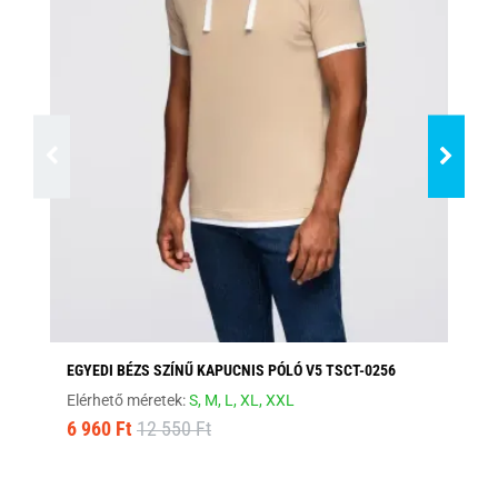
EGYEDI BÉZS SZÍNŰ KAPUCNIS PÓLÓ V5 TSCT-0256
FE
Elérhető méretek:
S,
M,
L,
XL,
XXL
Elé
6 960 Ft
12 550 Ft
8 