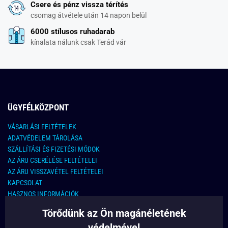
Csere és pénz vissza térítés
csomag átvétele után 14 napon belül
6000 stílusos ruhadarab
kínalata nálunk csak Terád vár
ÜGYFÉLKÖZPONT
VÁSARLÁSI FELTÉTELEK
ADATVÉDELEM TÁROLÁSA
SZÁLLÍTÁSI ÉS FIZETÉSI MÓDOK
AZ ÁRU CSERÉLÉSE FELTÉTELEI
AZ ÁRU VISSZAVÉTEL FELTÉTELEI
KAPCSOLAT
HASZNOS INFORMÁCIÓK
Törődünk az Ön magánéletének
KAPCSOLAT
védelmével