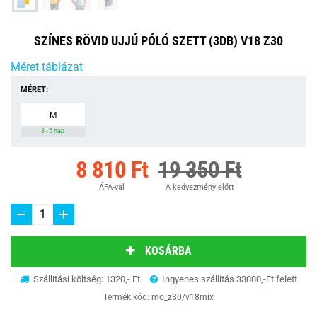
SZÍNES RÖVID UJJÚ PÓLÓ SZETT (3DB) V18 Z30
Méret táblázat
MÉRET:
M
3 - 5 nap
8 810 Ft
19 350 Ft
ÁFA-val
A kedvezmény előtt
KOSÁRBA
Szállítási költség: 1320,- Ft
Ingyenes szállítás 33000,-Ft felett
Termék kód:
mo_z30/v18mix