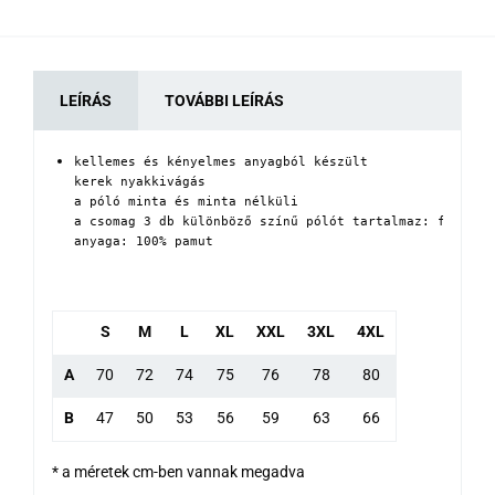
LEÍRÁS
TOVÁBBI LEÍRÁS
kellemes és kényelmes anyagból készült

kerek nyakkivágás 

a póló minta és minta nélküli

a csomag 3 db különböző színű pólót tartalmaz: fehér, s
anyaga: 100% pamut
S
M
L
XL
XXL
3XL
4XL
A
70
72
74
75
76
78
80
B
47
50
53
56
59
63
66
* a méretek cm-ben vannak megadva