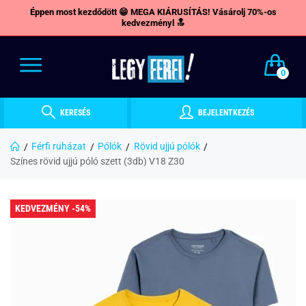
Éppen most kezdődött 😁 MEGA KIÁRUSÍTÁS! Vásárolj 70%-os
kedvezményl 🔝
0
KERESÉS
BEJELENTKEZÉS
Férfi ruházat
Pólók
Rövid ujjú pólók
Színes rövid ujjú póló szett (3db) V18 Z30
KEDVEZMÉNY -54%