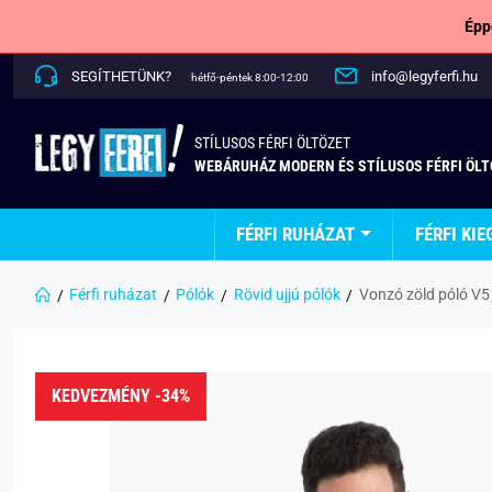
Épp
SEGÍTHETÜNK?
info@legyferfi.hu
hétfő-péntek 8:00-12:00
STÍLUSOS FÉRFI ÖLTÖZET
WEBÁRUHÁZ MODERN ÉS STÍLUSOS FÉRFI ÖL
FÉRFI RUHÁZAT
FÉRFI KIE
Férfi ruházat
Pólók
Rövid ujjú pólók
Vonzó zöld póló V
KEDVEZMÉNY -34%