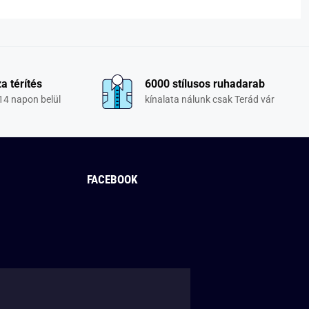
a térítés
6000 stílusos ruhadarab
14 napon belül
kínalata nálunk csak Terád vár
FACEBOOK