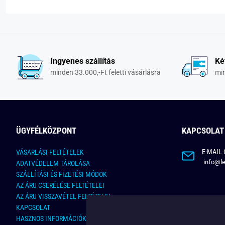
Ingyenes szállítás
Ké
minden 33.000,-Ft feletti vásárlásra
min
ÜGYFÉLKÖZPONT
KAPCSOLAT
E-MAIL 
VÁSARLÁSI FELTÉTELEK
info@le
ADATVÉDELEM TÁROLÁSA
SZÁLLÍTÁSI ÉS FIZETÉSI MÓDOK
AZ ÁRU CSERÉLÉSE FELTÉTELEI
AZ ÁRU VISSZAVÉTEL FELTÉTELEI
KAPCSOLAT
HASZNOS INFORMÁCIÓK