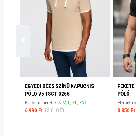
EGYEDI BÉZS SZÍNŰ KAPUCNIS
FEKETE 
PÓLÓ V5 TSCT-0256
PÓLÓ
Elérhető méretek:
S,
M,
L,
XL,
XXL
Elérhető 
6 990 Ft
12 610 Ft
8 850 Ft