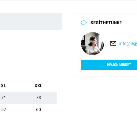
SEGÍTHETÜNK?
info@legy
HÍVJON MINKET
XL
XXL
71
73
57
60