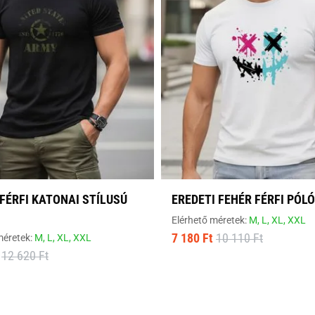
FÉRFI KATONAI STÍLUSÚ
EREDETI FEHÉR FÉRFI PÓLÓ
Elérhető méretek:
M,
L,
XL,
XXL
7 180 Ft
10 110 Ft
méretek:
M,
L,
XL,
XXL
12 620 Ft