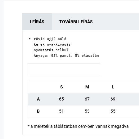
LEÍRÁS
TOVÁBBI LEÍRÁS
rövid ujjú póló

kerek nyakkivágás

nyomtatás nélkül

Anyaga: 95% pamut, 5% elasztán
S
M
L
A
65
67
69
B
51
53
55
* a méretek a táblázatban cem-ben vannak megadva