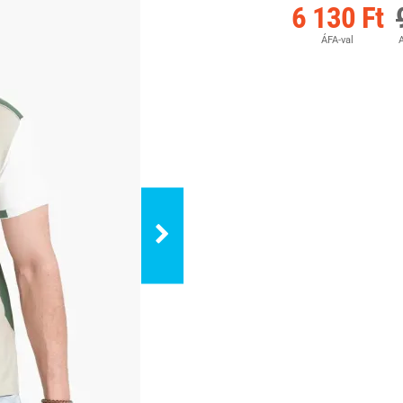
6 130 Ft
ÁFA-val
A