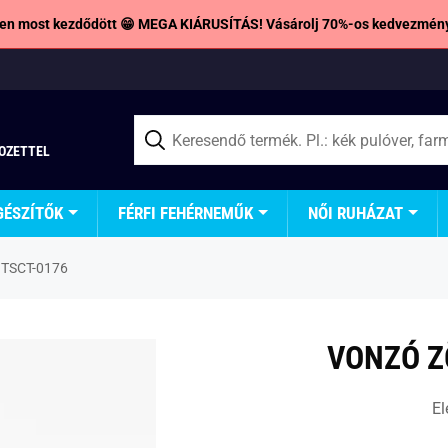
en most kezdődött 😁 MEGA KIÁRUSÍTÁS! Vásárolj 70%-os kedvezmény
TOZETTEL
GÉSZÍTŐK
FÉRFI FEHÉRNEMŰK
NŐI RUHÁZAT
5 TSCT-0176
VONZÓ Z
El