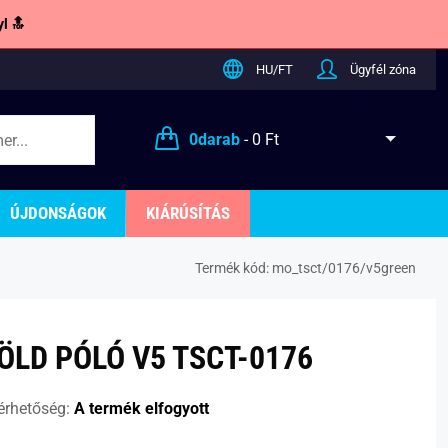
l 🔝
HU/FT
Ügyfél zóna
0
darab
-
0 Ft
ÚJDONSÁGOK
KIÁRÚSÍTÁS
Termék kód:
mo_tsct/0176/v5green
ÖLD PÓLÓ V5 TSCT-0176
érhetőség:
A termék elfogyott