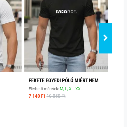
FEKETE EGYEDI PÓLÓ MIÉRT NEM
MODE
Elérhető méretek:
M,
L,
XL,
XXL
Elérhe
7 140 Ft
10 050 Ft
8 800