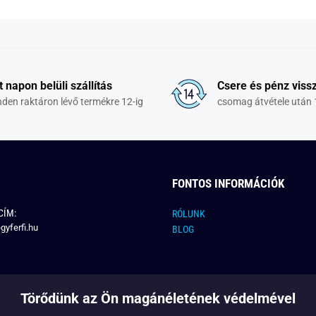
t napon belüli szállítás
Csere és pénz vissz
den raktáron lévő termékre 12-ig
csomag átvétele után 
FONTOS INFORMÁCIÓK
CÍM:
RÓLUNK
gyferfi.hu
BLOG
Törődünk az Ön magánéletének védelmével