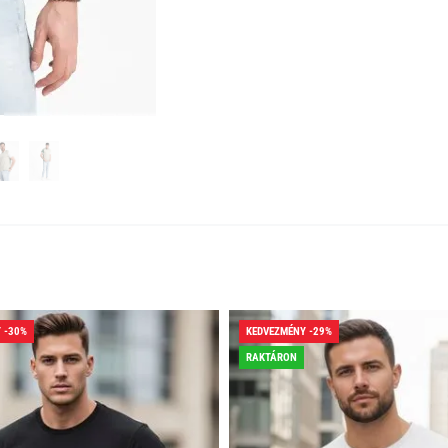
 -30%
KEDVEZMÉNY -29%
RAKTÁRON