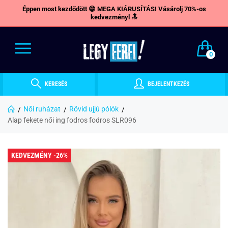
Éppen most kezdődött 😁 MEGA KIÁRUSÍTÁS! Vásárolj 70%-os
kedvezményl 🔝
0
KERESÉS
BEJELENTKEZÉS
Női ruházat
Rövid ujjú pólók
Alap fekete női ing fodros fodros SLR096
KEDVEZMÉNY -26%