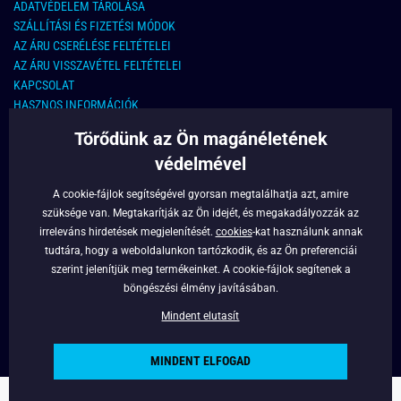
ADATVÉDELEM TÁROLÁSA
SZÁLLÍTÁSI ÉS FIZETÉSI MÓDOK
AZ ÁRU CSERÉLÉSE FELTÉTELEI
AZ ÁRU VISSZAVÉTEL FELTÉTELEI
KAPCSOLAT
HASZNOS INFORMÁCIÓK
Törődünk az Ön magánéletének
KAPCSOLAT
védelmével
E-MAIL CÍM:
info@legyferfi.hu
A cookie-fájlok segítségével gyorsan megtalálhatja azt, amire
szüksége van. Megtakarítják az Ön idejét, és megakadályozzák az
FONTOS INFORMÁCIÓK
irreleváns hirdetések megjelenítését.
cookies
-kat használunk annak
tudtára, hogy a weboldalunkon tartózkodik, és az Ön preferenciái
RÓLUNK
szerint jelenítjük meg termékeinket. A cookie-fájlok segítenek a
BLOG
böngészési élmény javításában.
FACEBOOK
Mindent elutasít
MINDENT ELFOGAD
Copyright © 2022 - Legyferfi.hu