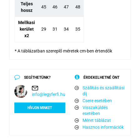
Teljes
45
46
47
48
hossz
Mellkasi
kerület
29
31
34
35
x2
* A táblázatban szereplő méretek cm-ben értendők
SEGÍTHETÜNK?
ÉRDEKELHETNÉ ÖNT
Szállítás és szaállítási
díj
info@legyferfi.hu
Csere esetében
Visszaküldés
HÍVJON MINKET
esetében
Méret táblázat
Hasznos információk