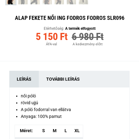
ALAP FEKETE NŐI ING FODROS FODROS SLR096
Elérhetőség:
A termék elfogyott
5 150 Ft
6 980 Ft
ÁFA-val
A kedvezmény előtt
LEÍRÁS
TOVÁBBI LEÍRÁS
női póló
rövid ujjú
A póló fodorral van ellátva
Anyaga: 100% pamut
Méret:
S
M
L
XL