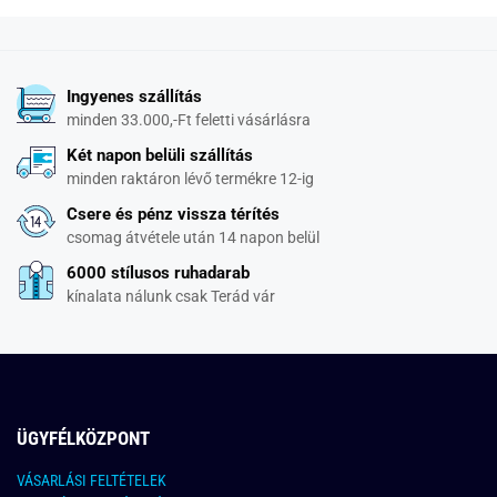
Ingyenes szállítás
minden 33.000,-Ft feletti vásárlásra
Két napon belüli szállítás
minden raktáron lévő termékre 12-ig
Csere és pénz vissza térítés
csomag átvétele után 14 napon belül
6000 stílusos ruhadarab
kínalata nálunk csak Terád vár
ÜGYFÉLKÖZPONT
VÁSARLÁSI FELTÉTELEK