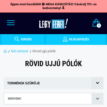
Éppen most kezdődött 😁 MEGA KIÁRUSÍTÁS! Vásárolj 70%-os
kedvezményl 🔝
0
KERESÉS
BEJELENTKEZÉS
Női ruházat
Rövid ujjú pólók
RÖVID UJJÚ PÓLÓK
TERMÉKEK SZŰRŐJE
KEDVENC