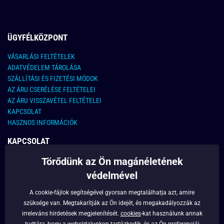
ÜGYFÉLKÖZPONT
VÁSARLÁSI FELTÉTELEK
ADATVÉDELEM TÁROLÁSA
SZÁLLÍTÁSI ÉS FIZETÉSI MÓDOK
AZ ÁRU CSERÉLÉSE FELTÉTELEI
AZ ÁRU VISSZAVÉTEL FELTÉTELEI
KAPCSOLAT
HASZNOS INFORMÁCIÓK
KAPCSOLAT
Törődünk az Ön magánéletének
E-MAIL CÍM:
info@legyferfi.hu
védelmével
FONTOS INFORMÁCIÓK
A cookie-fájlok segítségével gyorsan megtalálhatja azt, amire
szüksége van. Megtakarítják az Ön idejét, és megakadályozzák az
RÓLUNK
irreleváns hirdetések megjelenítését.
cookies
-kat használunk annak
BLOG
tudtára, hogy a weboldalunkon tartózkodik, és az Ön preferenciái