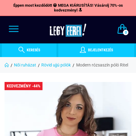
Éppen most kezdődött 😁 MEGA KIÁRUSÍTÁS! Vásárolj 70%-os
kedvezményl 🔝
0
KERESÉS
BEJELENTKEZÉS
Női ruházat
Rövid ujjú pólók
Modern rózsaszín póló Ritel
KEDVEZMÉNY -44%