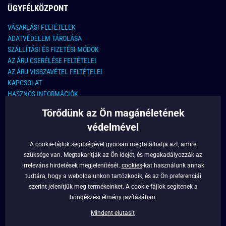
ÜGYFÉLKÖZPONT
VÁSARLÁSI FELTÉTELEK
ADATVÉDELEM TÁROLÁSA
SZÁLLÍTÁSI ÉS FIZETÉSI MÓDOK
AZ ÁRU CSERÉLÉSE FELTÉTELEI
AZ ÁRU VISSZAVÉTEL FELTÉTELEI
KAPCSOLAT
HASZNOS INFORMÁCIÓK
Törődünk az Ön magánéletének
KAPCSOLAT
védelmével
E-MAIL CÍM:
info@legyferfi.hu
A cookie-fájlok segítségével gyorsan megtalálhatja azt, amire
szüksége van. Megtakarítják az Ön idejét, és megakadályozzák az
FONTOS INFORMÁCIÓK
irreleváns hirdetések megjelenítését.
cookies
-kat használunk annak
tudtára, hogy a weboldalunkon tartózkodik, és az Ön preferenciái
RÓLUNK
szerint jelenítjük meg termékeinket. A cookie-fájlok segítenek a
BLOG
böngészési élmény javításában.
FACEBOOK
Mindent elutasít