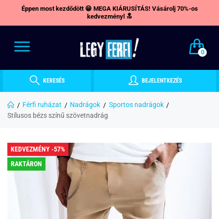
Éppen most kezdődött 😁 MEGA KIÁRUSÍTÁS! Vásárolj 70%-os
kedvezményl 🔝
0
KERESÉS
BEJELENTKEZÉS
Férfi ruházat
Nadrágok
Sportos nadrágok
Stílusos bézs színű szövetnadrág
KEDVEZMÉNY -57%
RAKTÁRON