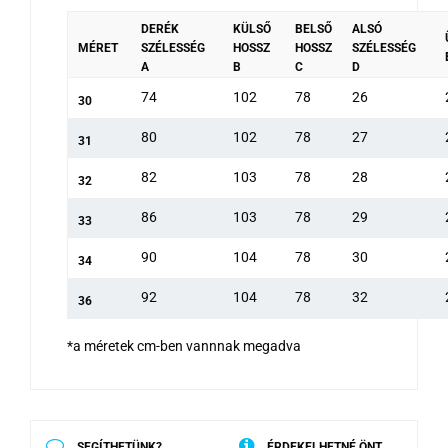
DERÉK
KÜLSŐ
BELSŐ
ALSÓ
MÉRET
SZÉLESSÉG
HOSSZ
HOSSZ
SZÉLESSÉG
A
B
C
D
74
102
78
26
30
80
102
78
27
31
82
103
78
28
32
86
103
78
29
33
90
104
78
30
34
92
104
78
32
36
*a méretek cm-ben vannnak megadva
SEGÍTHETÜNK?
ÉRDEKELHETNÉ ÖNT