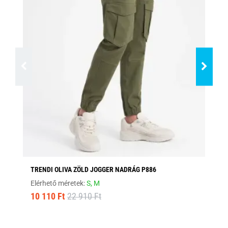
TRENDI OLIVA ZÖLD JOGGER NADRÁG P886
ST
Elérhető méretek:
S,
M
Elé
10 110 Ft
22 910 Ft
10