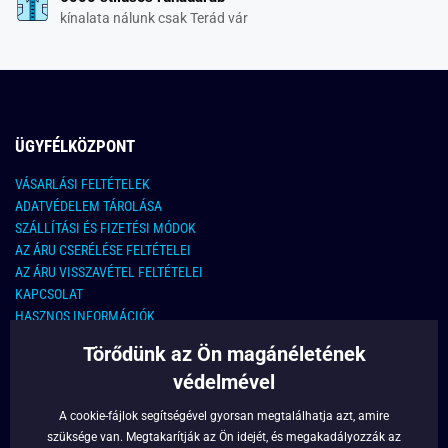
kínalata nálunk csak Terád vár
ÜGYFÉLKÖZPONT
VÁSARLÁSI FELTÉTELEK
ADATVÉDELEM TÁROLÁSA
SZÁLLÍTÁSI ÉS FIZETÉSI MÓDOK
AZ ÁRU CSERÉLÉSE FELTÉTELEI
AZ ÁRU VISSZAVÉTEL FELTÉTELEI
KAPCSOLAT
HASZNOS INFORMÁCIÓK
Törődünk az Ön magánéletének
KAPCSOLAT
védelmével
E-MAIL CÍM:
info@legyferfi.hu
A cookie-fájlok segítségével gyorsan megtalálhatja azt, amire
szüksége van. Megtakarítják az Ön idejét, és megakadályozzák az
FONTOS INFORMÁCIÓK