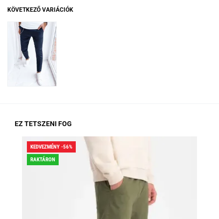
KÖVETKEZŐ VARIÁCIÓK
EZ TETSZENI FOG
KEDVEZMÉNY -56%
KED
RAKTÁRON
RA