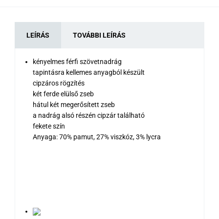
LEÍRÁS
TOVÁBBI LEÍRÁS
kényelmes férfi szövetnadrág
tapintásra kellemes anyagból készült
cipzáros rögzítés
két ferde elülső zseb
hátul két megerősített zseb
a nadrág alsó részén cipzár található
fekete szín
Anyaga: 70% pamut, 27% viszkóz, 3% lycra