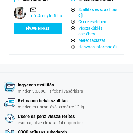
Szállítás és szaállítási
díj
info@legyferfi.hu
Csere esetében
Visszaküldés
HÍVJON MINKET
esetében
Méret táblázat
Hasznos információk
Ingyenes szállítás
minden 33.000,-Ft feletti vásárlásra
Két napon belüli szállítás
minden raktáron lévő termékre 12-ig
Csere és pénz vissza térítés
csomag átvétele után 14 napon belül
6000 stílusos ruhadarab