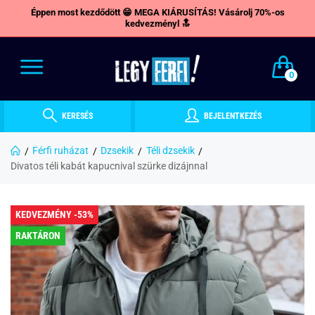
Éppen most kezdődött 😁 MEGA KIÁRUSÍTÁS! Vásárolj 70%-os
kedvezményl 🔝
0
KERESÉS
BEJELENTKEZÉS
Férfi ruházat
Dzsekik
Téli dzsekik
Divatos téli kabát kapucnival szürke dizájnnal
KEDVEZMÉNY -53%
RAKTÁRON