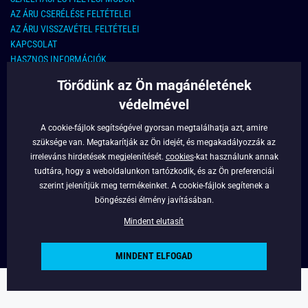
AZ ÁRU CSERÉLÉSE FELTÉTELEI
AZ ÁRU VISSZAVÉTEL FELTÉTELEI
KAPCSOLAT
HASZNOS INFORMÁCIÓK
Törődünk az Ön magánéletének
KAPCSOLAT
védelmével
E-MAIL CÍM:
info@legyferfi.hu
A cookie-fájlok segítségével gyorsan megtalálhatja azt, amire
szüksége van. Megtakarítják az Ön idejét, és megakadályozzák az
FONTOS INFORMÁCIÓK
irreleváns hirdetések megjelenítését.
cookies
-kat használunk annak
tudtára, hogy a weboldalunkon tartózkodik, és az Ön preferenciái
RÓLUNK
szerint jelenítjük meg termékeinket. A cookie-fájlok segítenek a
BLOG
böngészési élmény javításában.
FACEBOOK
Mindent elutasít
MINDENT ELFOGAD
Copyright © 2022 - Legyferfi.hu