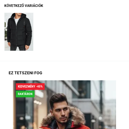
KÖVETKEZŐ VARIÁCIÓK
EZ TETSZENI FOG
KEDVEZMÉNY -40%
KED
RAKTÁRON
RA