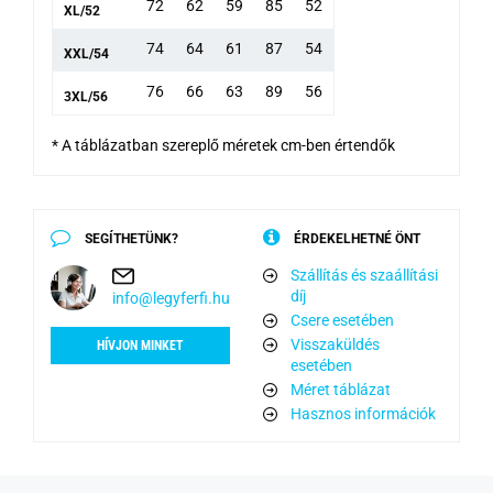
72
62
59
85
52
XL/52
74
64
61
87
54
XXL/54
76
66
63
89
56
3XL/56
* A táblázatban szereplő méretek cm-ben értendők
SEGÍTHETÜNK?
ÉRDEKELHETNÉ ÖNT
Szállítás és szaállítási
díj
info@legyferfi.hu
Csere esetében
Visszaküldés
HÍVJON MINKET
esetében
Méret táblázat
Hasznos információk