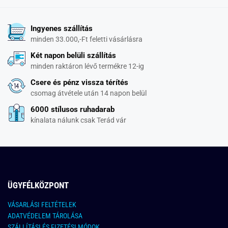
Ingyenes szállítás
minden 33.000,-Ft feletti vásárlásra
Két napon belüli szállítás
minden raktáron lévő termékre 12-ig
Csere és pénz vissza térítés
csomag átvétele után 14 napon belül
6000 stílusos ruhadarab
kínalata nálunk csak Terád vár
ÜGYFÉLKÖZPONT
VÁSARLÁSI FELTÉTELEK
ADATVÉDELEM TÁROLÁSA
SZÁLLÍTÁSI ÉS FIZETÉSI MÓDOK