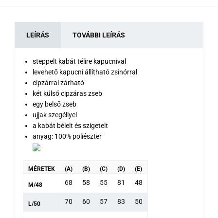
LEÍRÁS
TOVÁBBI LEÍRÁS
steppelt kabát télire kapucnival
levehető kapucni állítható zsinórral
cipzárral zárható
két külső cipzáras zseb
egy belső zseb
ujjak szegéllyel
a kabát bélelt és szigetelt
anyag: 100% poliészter
MÉRETEK
(A)
(B)
(C)
(D)
(E)
68
58
55
81
48
M/48
70
60
57
83
50
L/50