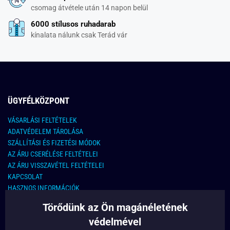
csomag átvétele után 14 napon belül
6000 stílusos ruhadarab
kínalata nálunk csak Terád vár
ÜGYFÉLKÖZPONT
VÁSARLÁSI FELTÉTELEK
ADATVÉDELEM TÁROLÁSA
SZÁLLÍTÁSI ÉS FIZETÉSI MÓDOK
AZ ÁRU CSERÉLÉSE FELTÉTELEI
AZ ÁRU VISSZAVÉTEL FELTÉTELEI
KAPCSOLAT
HASZNOS INFORMÁCIÓK
Törődünk az Ön magánéletének
KAPCSOLAT
védelmével
E-MAIL CÍM: