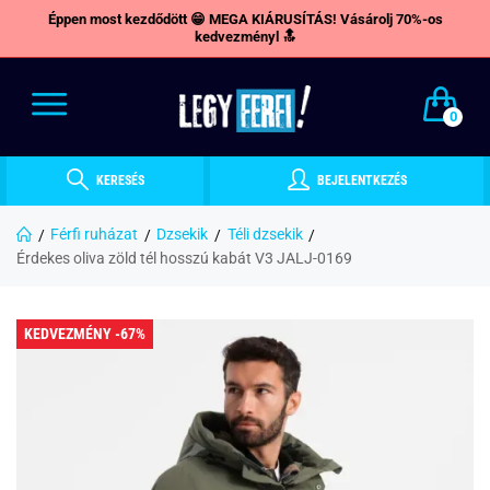
Éppen most kezdődött 😁 MEGA KIÁRUSÍTÁS! Vásárolj 70%-os
kedvezményl 🔝
0
KERESÉS
BEJELENTKEZÉS
Férfi ruházat
Dzsekik
Téli dzsekik
Érdekes oliva zöld tél hosszú kabát V3 JALJ-0169
KEDVEZMÉNY -67%