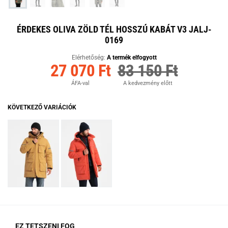
ÉRDEKES OLIVA ZÖLD TÉL HOSSZÚ KABÁT V3 JALJ-
0169
Elérhetőség:
A termék elfogyott
27 070 Ft
83 150 Ft
ÁFA-val
A kedvezmény előtt
KÖVETKEZŐ VARIÁCIÓK
EZ TETSZENI FOG