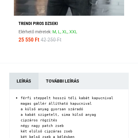
TRENDI PIROS DZSEKI
SÖ
Elérhető méretek:
M,
L,
XL,
XXL
Elé
25 550 Ft
42 250 Ft
16
LEÍRÁS
TOVÁBBI LEÍRÁS
férfi steppelt hosszú téli kabát kapucnival

magas gallér állítható kapucnival

a külső anyag gyorsan száradó

a kabát szigetelt, sima külső anyag

cipzáros rögzítés 

négy nagy patch zseb

két elülső cipzáras zseb

két belső zseb a bélésben 
