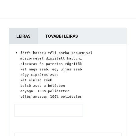
LEÍRÁS
TOVÁBBI LEÍRÁS
férfi hosszú téli parka kapucnival

műszőrmével díszített kapucni

cipzáras és patentos rögzítők

két nagy zseb, egy ujjas zseb

négy cipzáros zseb

két elülső zseb

belső zseb a bélésben 

anyaga: 100% poliészter

bélés anyaga: 100% poliészter