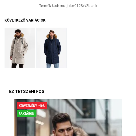
Termék kód:
mo_jalp/0128/v2black
KÖVETKEZŐ VARIÁCIÓK
EZ TETSZENI FOG
KEDVEZMÉNY -40%
KED
RAKTÁRON
RA