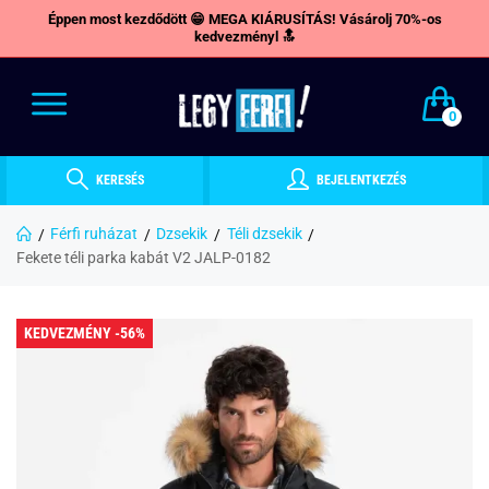
Éppen most kezdődött 😁 MEGA KIÁRUSÍTÁS! Vásárolj 70%-os
kedvezményl 🔝
0
KERESÉS
BEJELENTKEZÉS
Férfi ruházat
Dzsekik
Téli dzsekik
Fekete téli parka kabát V2 JALP-0182
KEDVEZMÉNY -56%