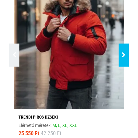
TRENDI PIROS DZSEKI
SÖ
Elérhető méretek:
M,
L,
XL,
XXL
Elé
25 550 Ft
42 250 Ft
16