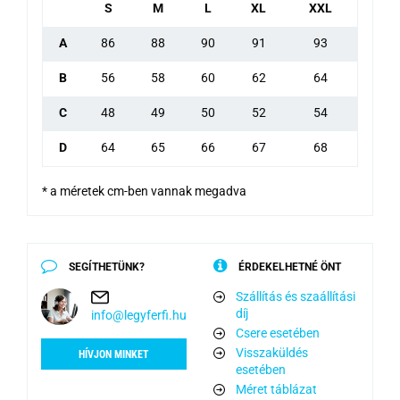
S
M
L
XL
XXL
A
86
88
90
91
93
B
56
58
60
62
64
C
48
49
50
52
54
D
64
65
66
67
68
* a méretek cm-ben vannak megadva
SEGÍTHETÜNK?
ÉRDEKELHETNÉ ÖNT
Szállítás és szaállítási
díj
info@legyferfi.hu
Csere esetében
Visszaküldés
HÍVJON MINKET
esetében
Méret táblázat