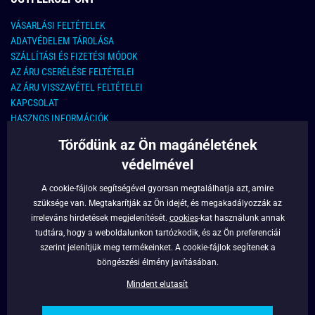
VÁSARLÁSI FELTÉTELEK
ADATVÉDELEM TÁROLÁSA
SZÁLLÍTÁSI ÉS FIZETÉSI MÓDOK
AZ ÁRU CSERÉLÉSE FELTÉTELEI
AZ ÁRU VISSZAVÉTEL FELTÉTELEI
KAPCSOLAT
HASZNOS INFORMÁCIÓK
Törődünk az Ön magánéletének
KAPCSOLAT
védelmével
E-MAIL CÍM:
info@legyferfi.hu
A cookie-fájlok segítségével gyorsan megtalálhatja azt, amire
szüksége van. Megtakarítják az Ön idejét, és megakadályozzák az
FONTOS INFORMÁCIÓK
irreleváns hirdetések megjelenítését.
cookies
-kat használunk annak
tudtára, hogy a weboldalunkon tartózkodik, és az Ön preferenciái
RÓLUNK
szerint jelenítjük meg termékeinket. A cookie-fájlok segítenek a
BLOG
böngészési élmény javításában.
FACEBOOK
Mindent elutasít