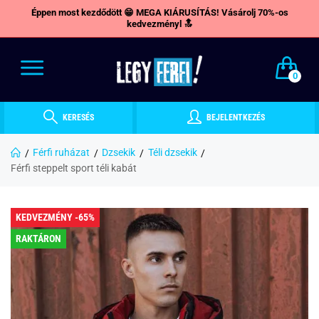
Éppen most kezdődött 😁 MEGA KIÁRUSÍTÁS! Vásárolj 70%-os
kedvezményl 🔝
0
KERESÉS
BEJELENTKEZÉS
Férfi ruházat
Dzsekik
Téli dzsekik
Férfi steppelt sport téli kabát
KEDVEZMÉNY -65%
RAKTÁRON