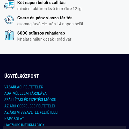
Két napon belüli szállítás
minden raktáron lévő termékre 12-ig
Csere és pénz vissza térítés
csomag átvétele után 14 napon belül
6000 stílusos ruhadarab
kínalata nálunk csak Terád vár
ÜGYFÉLKÖZPONT
VÁSARLÁSI FELTÉTELEK
ADATVÉDELEM TÁROLÁSA
SZÁLLÍTÁSI ÉS FIZETÉSI MÓDOK
AZ ÁRU CSERÉLÉSE FELTÉTELEI
AZ ÁRU VISSZAVÉTEL FELTÉTELEI
KAPCSOLAT
HASZNOS INFORMÁCIÓK