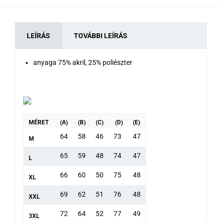
LEÍRÁS
TOVÁBBI LEÍRÁS
anyaga 75% akril, 25% poliészter
MÉRET
(A)
(B)
(C)
(D)
(E)
64
58
46
73
47
M
65
59
48
74
47
L
66
60
50
75
48
XL
69
62
51
76
48
XXL
72
64
52
77
49
3XL