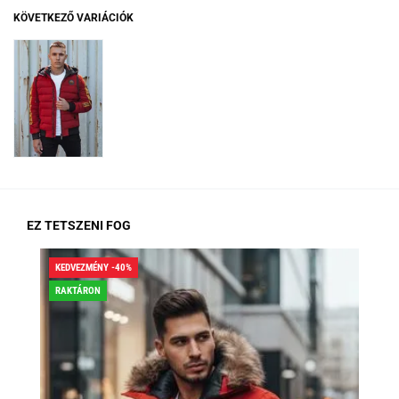
KÖVETKEZŐ VARIÁCIÓK
EZ TETSZENI FOG
KEDVEZMÉNY -40%
KED
RAKTÁRON
RA