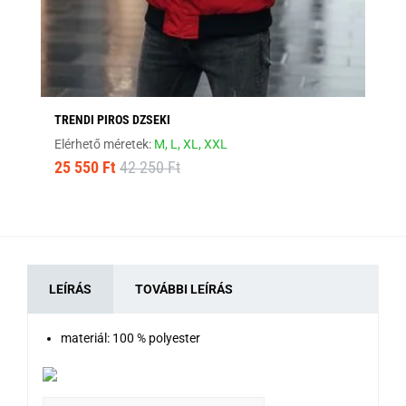
TRENDI PIROS DZSEKI
SÖ
Elérhető méretek:
M,
L,
XL,
XXL
Elé
25 550 Ft
42 250 Ft
16
LEÍRÁS
TOVÁBBI LEÍRÁS
materiál: 100 % polyester