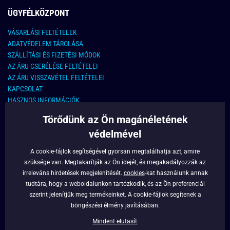
ÜGYFÉLKÖZPONT
VÁSARLÁSI FELTÉTELEK
ADATVÉDELEM TÁROLÁSA
SZÁLLÍTÁSI ÉS FIZETÉSI MÓDOK
AZ ÁRU CSERÉLÉSE FELTÉTELEI
AZ ÁRU VISSZAVÉTEL FELTÉTELEI
KAPCSOLAT
HASZNOS INFORMÁCIÓK
Törődünk az Ön magánéletének
KAPCSOLAT
védelmével
E-MAIL CÍM:
info@legyferfi.hu
A cookie-fájlok segítségével gyorsan megtalálhatja azt, amire
szüksége van. Megtakarítják az Ön idejét, és megakadályozzák az
FONTOS INFORMÁCIÓK
irreleváns hirdetések megjelenítését.
cookies
-kat használunk annak
tudtára, hogy a weboldalunkon tartózkodik, és az Ön preferenciái
RÓLUNK
szerint jelenítjük meg termékeinket. A cookie-fájlok segítenek a
BLOG
böngészési élmény javításában.
FACEBOOK
Mindent elutasít