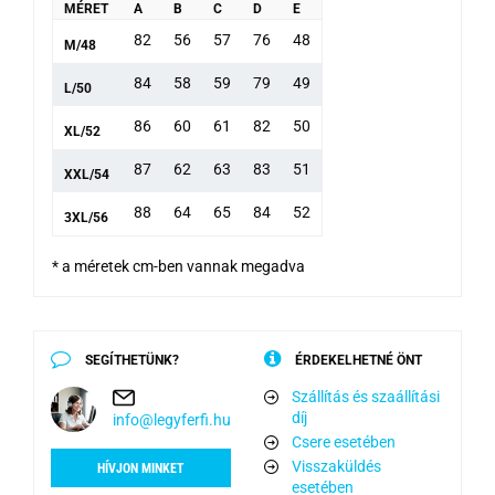
MÉRET
A
B
C
D
E
82
56
57
76
48
M/48
84
58
59
79
49
L/50
86
60
61
82
50
XL/52
87
62
63
83
51
XXL/54
88
64
65
84
52
3XL/56
* a méretek cm-ben vannak megadva
SEGÍTHETÜNK?
ÉRDEKELHETNÉ ÖNT
Szállítás és szaállítási
díj
info@legyferfi.hu
Csere esetében
Visszaküldés
HÍVJON MINKET
esetében