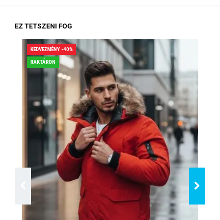
EZ TETSZENI FOG
KEDVEZMÉNY -40%
KED
RAKTÁRON
RA