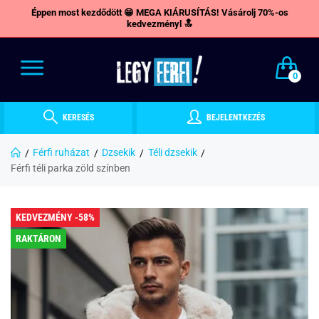
Éppen most kezdődött 😁 MEGA KIÁRUSÍTÁS! Vásárolj 70%-os
kedvezményl 🔝
0
KERESÉS
BEJELENTKEZÉS
Férfi ruházat
Dzsekik
Téli dzsekik
Férfi téli parka zöld színben
KEDVEZMÉNY -58%
RAKTÁRON