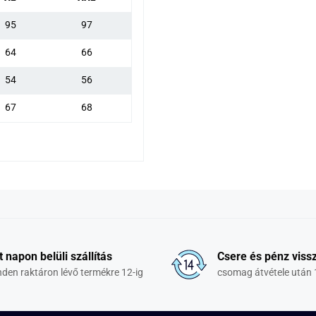
95
97
64
66
54
56
67
68
t napon belüli szállítás
Csere és pénz vissz
den raktáron lévő termékre 12-ig
csomag átvétele után 