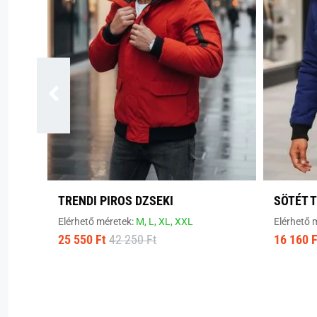
TRENDI PIROS DZSEKI
SÖTÉT 
Elérhető méretek:
M,
L,
XL,
XXL
Elérhető 
25 550 Ft
42 250 Ft
16 160 F