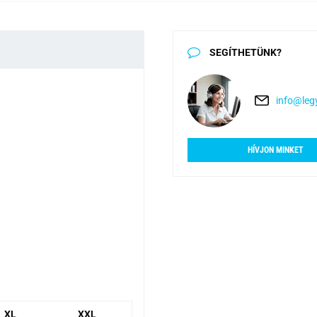
SEGÍTHETÜNK?
info@legy
HÍVJON MINKET
XL
XXL