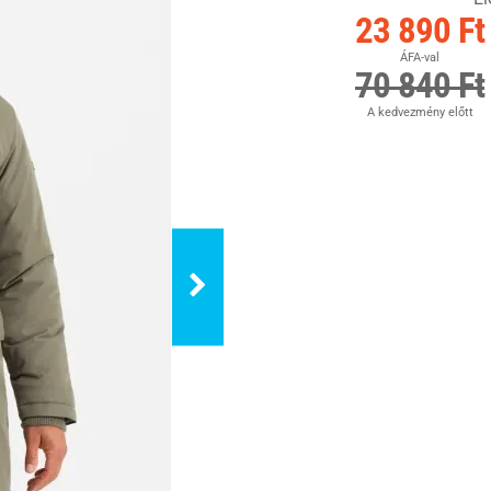
23 890 Ft
ÁFA-val
70 840 Ft
A kedvezmény előtt