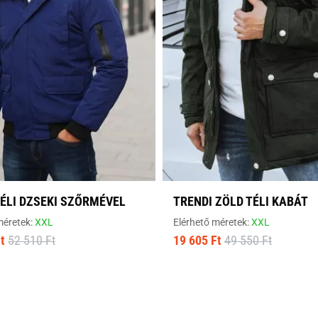
TÉLI DZSEKI SZŐRMÉVEL
TRENDI ZÖLD TÉLI KABÁT
méretek:
XXL
Elérhető méretek:
XXL
t
52 510 Ft
19 605 Ft
49 550 Ft