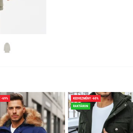
 -69%
KEDVEZMÉNY -60%
RAKTÁRON