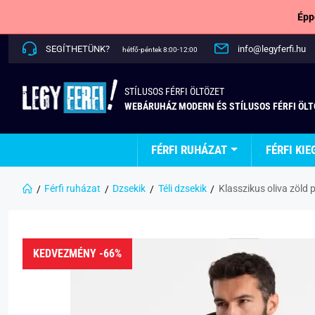
Épp
SEGÍTHETÜNK?
info@legyferfi.hu
hétfő-péntek 8:00-12:00
STÍLUSOS FÉRFI ÖLTÖZET
WEBÁRUHÁZ MODERN ÉS STÍLUSOS FÉRFI ÖL
FÉRFI RUHÁZAT
FÉRFI KIE
Férfi ruházat
Dzsekik
Téli dzsekik
Klasszikus oliva zöld
KEDVEZMÉNY -66%