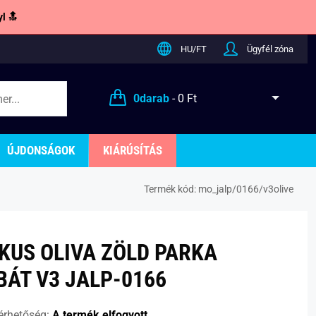
l 🔝
HU/FT
Ügyfél zóna
0
darab
-
0 Ft
ÚJDONSÁGOK
KIÁRÚSÍTÁS
Termék kód:
mo_jalp/0166/v3olive
KUS OLIVA ZÖLD PARKA
BÁT V3 JALP-0166
érhetőség:
A termék elfogyott