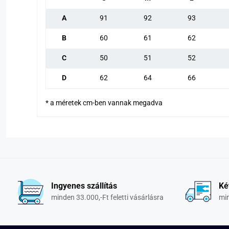
A
91
92
93
B
60
61
62
C
50
51
52
D
62
64
66
* a méretek cm-ben vannak megadva
Ingyenes szállítás
Ké
minden 33.000,-Ft feletti vásárlásra
min