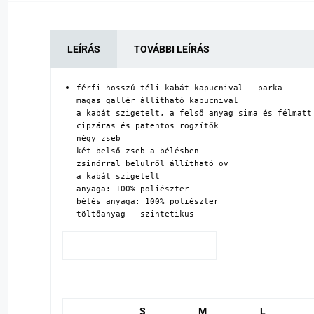
LEÍRÁS
TOVÁBBI LEÍRÁS
férfi hosszú téli kabát kapucnival - parka

magas gallér állítható kapucnival

a kabát szigetelt, a felső anyag sima és félmatt

cipzáras és patentos rögzítők

négy zseb 

két belső zseb a bélésben 

zsinórral belülről állítható öv

a kabát szigetelt

anyaga: 100% poliészter

bélés anyaga: 100% poliészter

töltőanyag - szintetikus
S
M
L