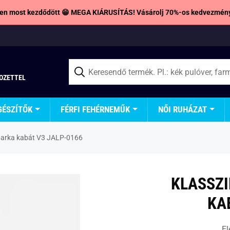
en most kezdődött 😁 MEGA KIÁRUSÍTÁS! Vásárolj 70%-os kedvezmény
TOZETTEL
GÉSZÍTŐK
FÉRFI FEHÉRNEMŰK
NŐI RUHÁZAT
 parka kabát V3 JALP-0166
KLASSZI
KA
El