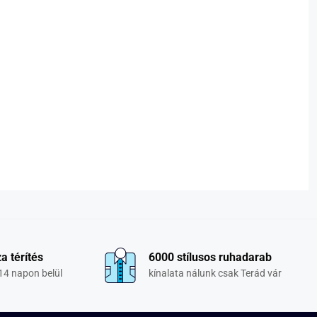
a térítés
6000 stílusos ruhadarab
14 napon belül
kínalata nálunk csak Terád vár