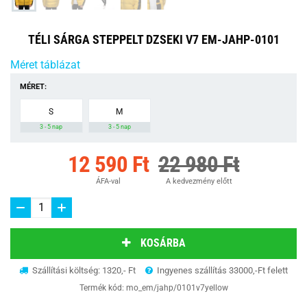
TÉLI SÁRGA STEPPELT DZSEKI V7 EM-JAHP-0101
Méret táblázat
MÉRET:
S
M
3 - 5 nap
3 - 5 nap
12 590 Ft
22 980 Ft
ÁFA-val
A kedvezmény előtt
KOSÁRBA
Szállítási költség: 1320,- Ft
Ingyenes szállítás 33000,-Ft felett
Termék kód:
mo_em/jahp/0101v7yellow