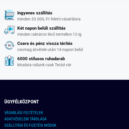
Ingyenes szállítás
minden 33.000,-Ft feletti vásárlásra
Két napon belüli szállítás
minden raktáron lévő termékre 12-ig
Csere és pénz vissza térítés
csomag átvétele után 14 napon belül
6000 stílusos ruhadarab
kínalata nálunk csak Terád vár
ÜGYFÉLKÖZPONT
VÁSARLÁSI FELTÉTELEK
ADATVÉDELEM TÁROLÁSA
SZÁLLÍTÁSI ÉS FIZETÉSI MÓDOK