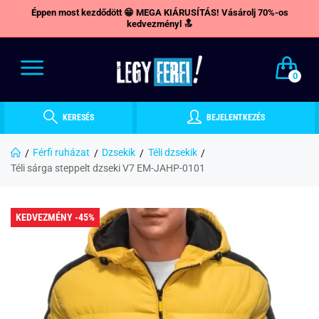
Éppen most kezdődött 😁 MEGA KIÁRUSÍTÁS! Vásárolj 70%-os
kedvezményl 🔝
0
KERESÉS
BEJELENTKEZÉS
Férfi ruházat
Dzsekik
Téli dzsekik
Téli sárga steppelt dzseki V7 EM-JAHP-0101
KEDVEZMÉNY -45%