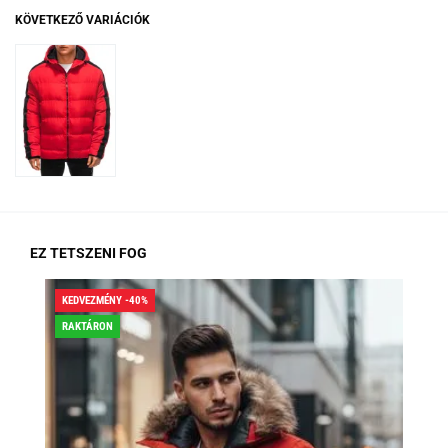
KÖVETKEZŐ VARIÁCIÓK
EZ TETSZENI FOG
KEDVEZMÉNY -40%
KED
RAKTÁRON
RA