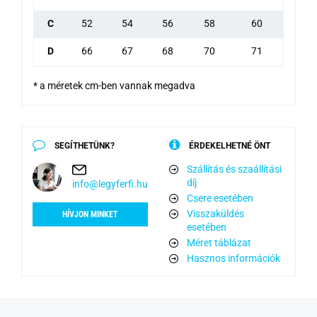
C
52
54
56
58
60
D
66
67
68
70
71
* a méretek cm-ben vannak megadva
SEGÍTHETÜNK?
ÉRDEKELHETNÉ ÖNT
Szállítás és szaállítási
díj
info@legyferfi.hu
Csere esetében
Visszaküldés
HÍVJON MINKET
esetében
Méret táblázat
Hasznos információk