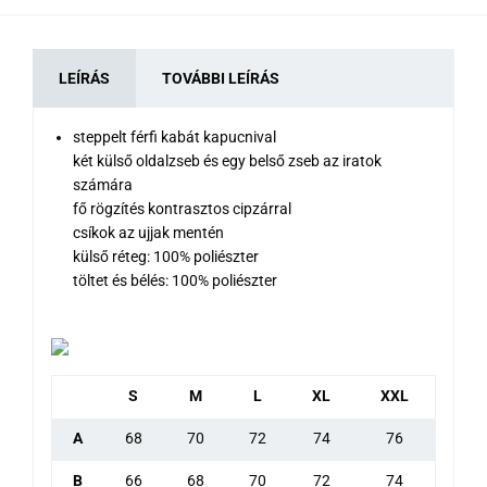
LEÍRÁS
TOVÁBBI LEÍRÁS
steppelt férfi kabát kapucnival
két külső oldalzseb és egy belső zseb az iratok
számára
fő rögzítés kontrasztos cipzárral
csíkok az ujjak mentén
külső réteg: 100% poliészter
töltet és bélés: 100% poliészter
S
M
L
XL
XXL
A
68
70
72
74
76
B
66
68
70
72
74