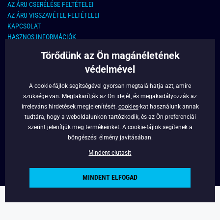
AZ ÁRU CSERÉLÉSE FELTÉTELEI
AZ ÁRU VISSZAVÉTEL FELTÉTELEI
KAPCSOLAT
HASZNOS INFORMÁCIÓK
Törődünk az Ön magánéletének
KAPCSOLAT
védelmével
E-MAIL CÍM:
info@legyferfi.hu
A cookie-fájlok segítségével gyorsan megtalálhatja azt, amire
szüksége van. Megtakarítják az Ön idejét, és megakadályozzák az
FONTOS INFORMÁCIÓK
irreleváns hirdetések megjelenítését.
cookies
-kat használunk annak
tudtára, hogy a weboldalunkon tartózkodik, és az Ön preferenciái
RÓLUNK
szerint jelenítjük meg termékeinket. A cookie-fájlok segítenek a
BLOG
böngészési élmény javításában.
FACEBOOK
Mindent elutasít
MINDENT ELFOGAD
Copyright © 2022 - Legyferfi.hu
Powered by
Simplia.cz
.