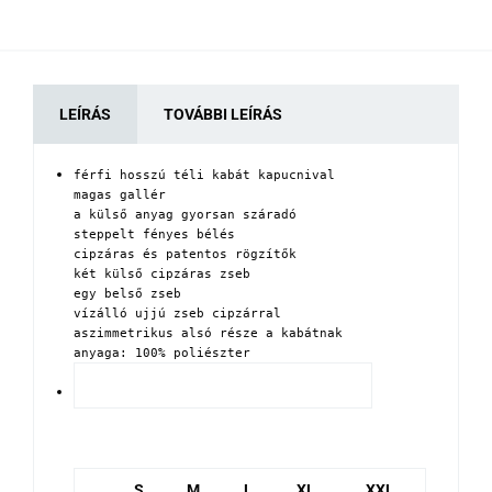
LEÍRÁS
TOVÁBBI LEÍRÁS
férfi hosszú téli kabát kapucnival

magas gallér

a külső anyag gyorsan száradó

steppelt fényes bélés

cipzáras és patentos rögzítők

két külső cipzáras zseb

egy belső zseb 

vízálló ujjú zseb cipzárral

aszimmetrikus alsó része a kabátnak

anyaga: 100% poliészter
S
M
L
XL
XXL