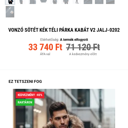
VONZÓ SÖTÉT KÉK TÉLI PÁRKA KABÁT V2 JALJ-0202
Elérhetőség:
A termék elfogyott
33 740 Ft
71 120 Ft
ÁFA-val
A kedvezmény előtt
EZ TETSZENI FOG
KEDVEZMÉNY -40%
KED
RAKTÁRON
RA