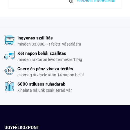
Hasznos információk
Ingyenes szállítás
minden 33.000,-Ft feletti vásárlásra
Két napon belüli szállítás
minden raktáron lévő termékre 12-ig
Csere és pénz vissza térítés
csomag átvétele után 14 napon belül
6000 stílusos ruhadarab
kínalata nálunk csak Terád vár
ÜGYFÉLKÖZPONT