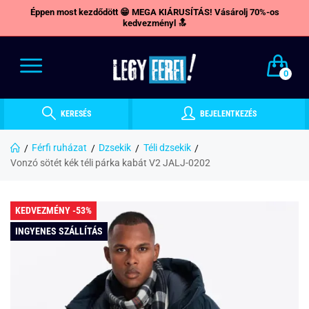
Éppen most kezdődött 😁 MEGA KIÁRUSÍTÁS! Vásárolj 70%-os
kedvezményl 🔝
0
KERESÉS
BEJELENTKEZÉS
Férfi ruházat
Dzsekik
Téli dzsekik
Vonzó sötét kék téli párka kabát V2 JALJ-0202
KEDVEZMÉNY -53%
INGYENES SZÁLLÍTÁS