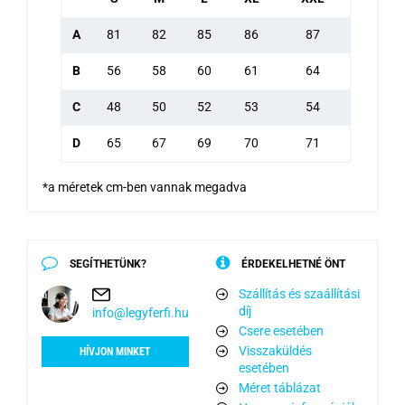
A
81
82
85
86
87
B
56
58
60
61
64
C
48
50
52
53
54
D
65
67
69
70
71
*a méretek cm-ben vannak megadva
SEGÍTHETÜNK?
ÉRDEKELHETNÉ ÖNT
Szállítás és szaállítási
díj
info@legyferfi.hu
Csere esetében
Visszaküldés
HÍVJON MINKET
esetében
Méret táblázat