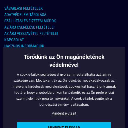
VÁSARLÁSI FELTÉTELEK
ADATVÉDELEM TÁROLÁSA
SZÁLLÍTÁSI ÉS FIZETÉSI MÓDOK
AZ ÁRU CSERÉLÉSE FELTÉTELEI
AZ ÁRU VISSZAVÉTEL FELTÉTELEI
KAPCSOLAT
HASZNOS INFORMÁCIÓK
Törődünk az Ön magánéletének
KAPCSOLAT
védelmével
E-MAIL CÍM:
info@legyferfi.hu
A cookie-fájlok segítségével gyorsan megtalálhatja azt, amire
szüksége van. Megtakarítják az Ön idejét, és megakadályozzák az
FONTOS INFORMÁCIÓK
irreleváns hirdetések megjelenítését.
cookies
-kat használunk annak
tudtára, hogy a weboldalunkon tartózkodik, és az Ön preferenciái
RÓLUNK
szerint jelenítjük meg termékeinket. A cookie-fájlok segítenek a
BLOG
böngészési élmény javításában.
FACEBOOK
Mindent elutasít
MINDENT ELFOGAD