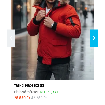
TRENDI PIROS DZSEKI
SÖ
Elérhető méretek:
M,
L,
XL,
XXL
Elé
25 550 Ft
42 250 Ft
16