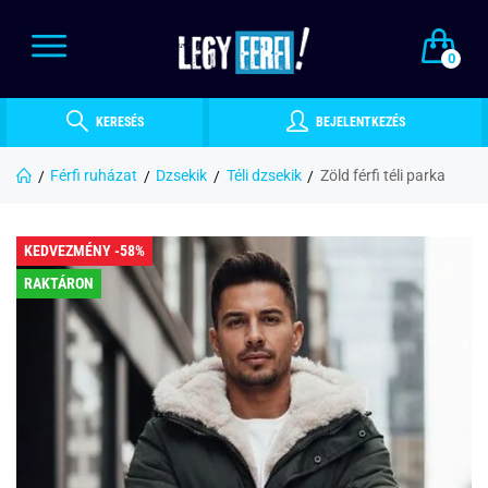
0
KERESÉS
BEJELENTKEZÉS
Férfi ruházat
Dzsekik
Téli dzsekik
Zöld férfi téli parka
KEDVEZMÉNY -58%
RAKTÁRON