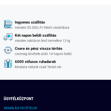
Ingyenes szállítás
minden 33.000,-Ft feletti vásárlásra
Két napon belüli szállítás
minden raktáron lévő termékre 12-ig
Csere és pénz vissza térítés
csomag átvétele után 14 napon belül
6000 stílusos ruhadarab
kínalata nálunk csak Terád vár
ÜGYFÉLKÖZPONT
VÁSARLÁSI FELTÉTELEK