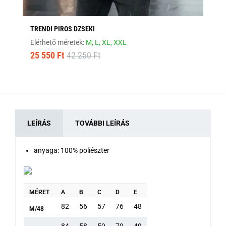
TRENDI PIROS DZSEKI
SÖ
Elérhető méretek:
M,
L,
XL,
XXL
Elé
25 550 Ft
42 250 Ft
16
LEÍRÁS
TOVÁBBI LEÍRÁS
anyaga: 100% poliészter
MÉRET
A
B
C
D
E
82
56
57
76
48
M/48