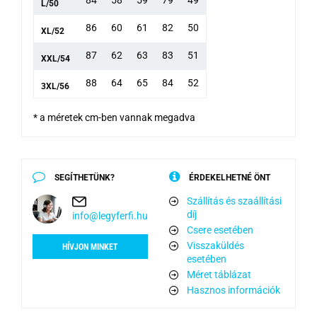
84
58
59
79
49
L/50
86
60
61
82
50
XL/52
87
62
63
83
51
XXL/54
88
64
65
84
52
3XL/56
* a méretek cm-ben vannak megadva
SEGÍTHETÜNK?
ÉRDEKELHETNÉ ÖNT
Szállítás és szaállítási
díj
info@legyferfi.hu
Csere esetében
Visszaküldés
HÍVJON MINKET
esetében
Méret táblázat
Hasznos információk