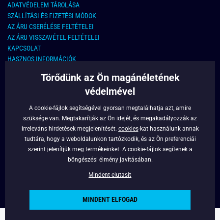
ADATVÉDELEM TÁROLÁSA
SZÁLLÍTÁSI ÉS FIZETÉSI MÓDOK
AZ ÁRU CSERÉLÉSE FELTÉTELEI
AZ ÁRU VISSZAVÉTEL FELTÉTELEI
KAPCSOLAT
HASZNOS INFORMÁCIÓK
Törődünk az Ön magánéletének
KAPCSOLAT
védelmével
E-MAIL CÍM:
info@legyferfi.hu
A cookie-fájlok segítségével gyorsan megtalálhatja azt, amire
szüksége van. Megtakarítják az Ön idejét, és megakadályozzák az
FONTOS INFORMÁCIÓK
irreleváns hirdetések megjelenítését.
cookies
-kat használunk annak
tudtára, hogy a weboldalunkon tartózkodik, és az Ön preferenciái
RÓLUNK
szerint jelenítjük meg termékeinket. A cookie-fájlok segítenek a
BLOG
böngészési élmény javításában.
FACEBOOK
Mindent elutasít
MINDENT ELFOGAD
Copyright © 2022 - Legyferfi.hu