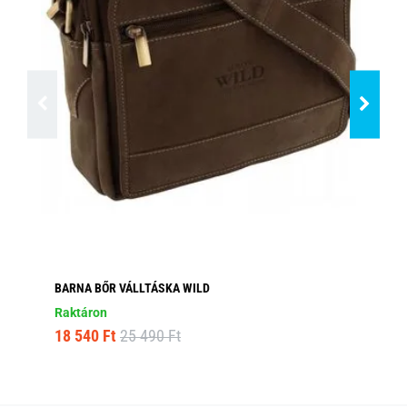
BARNA BŐR VÁLLTÁSKA WILD
BŐ
Raktáron
Ra
18 540 Ft
25 490 Ft
15