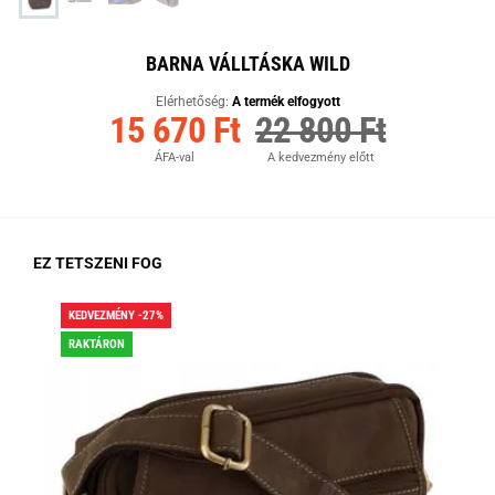
BARNA VÁLLTÁSKA WILD
Elérhetőség:
A termék elfogyott
15 670 Ft
22 800 Ft
ÁFA-val
A kedvezmény előtt
EZ TETSZENI FOG
KEDVEZMÉNY -27%
KED
RAKTÁRON
RA