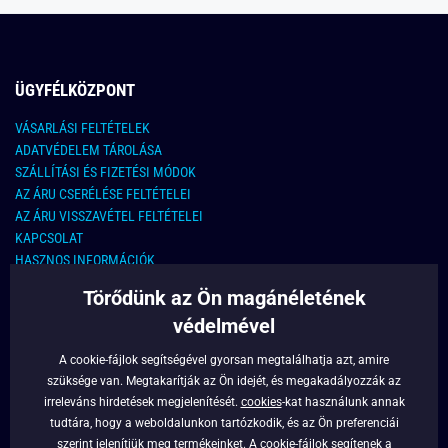
ÜGYFÉLKÖZPONT
VÁSARLÁSI FELTÉTELEK
ADATVÉDELEM TÁROLÁSA
SZÁLLÍTÁSI ÉS FIZETÉSI MÓDOK
AZ ÁRU CSERÉLÉSE FELTÉTELEI
AZ ÁRU VISSZAVÉTEL FELTÉTELEI
KAPCSOLAT
HASZNOS INFORMÁCIÓK
Törődünk az Ön magánéletének
KAPCSOLAT
védelmével
E-MAIL CÍM:
info@legyferfi.hu
A cookie-fájlok segítségével gyorsan megtalálhatja azt, amire
szüksége van. Megtakarítják az Ön idejét, és megakadályozzák az
FONTOS INFORMÁCIÓK
irreleváns hirdetések megjelenítését.
cookies
-kat használunk annak
tudtára, hogy a weboldalunkon tartózkodik, és az Ön preferenciái
RÓLUNK
szerint jelenítjük meg termékeinket. A cookie-fájlok segítenek a