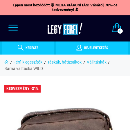
Éppen most kezdődött 😁 MEGA KIÁRUSÍTÁS! Vásárolj 70%-os
kedvezményl 🔝
0
KERESÉS
BEJELENTKEZÉS
Férfi kiegészítők
Táskák, hátizsákok
Váll táskák
Barna válltáska WILD
KEDVEZMÉNY -31%