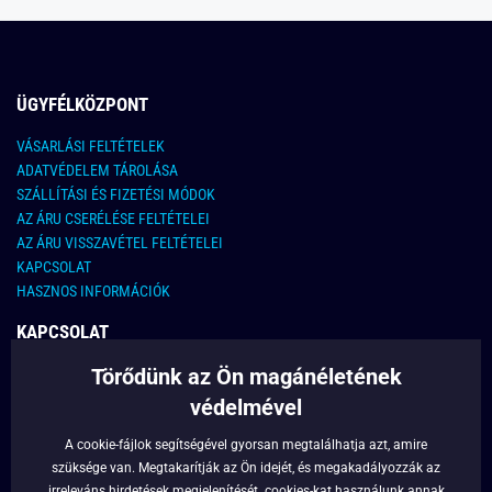
ÜGYFÉLKÖZPONT
VÁSARLÁSI FELTÉTELEK
ADATVÉDELEM TÁROLÁSA
SZÁLLÍTÁSI ÉS FIZETÉSI MÓDOK
AZ ÁRU CSERÉLÉSE FELTÉTELEI
AZ ÁRU VISSZAVÉTEL FELTÉTELEI
KAPCSOLAT
HASZNOS INFORMÁCIÓK
KAPCSOLAT
Törődünk az Ön magánéletének
E-MAIL CÍM:
info@legyferfi.hu
védelmével
FONTOS INFORMÁCIÓK
A cookie-fájlok segítségével gyorsan megtalálhatja azt, amire
szüksége van. Megtakarítják az Ön idejét, és megakadályozzák az
RÓLUNK
irreleváns hirdetések megjelenítését.
cookies
-kat használunk annak