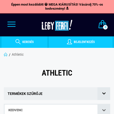
Éppen most kezdődött 😁 MEGA KIÁRUSÍTÁS! Vásárolj 70%-os
kedvezményl 🔝
0
KERESÉS
BEJELENTKEZÉS
Athletic
ATHLETIC
TERMÉKEK SZŰRŐJE
KEDVENC