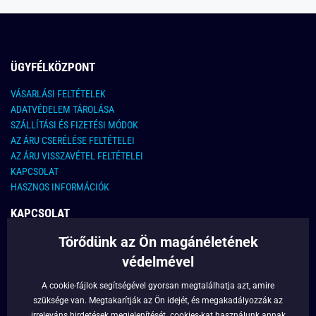
ÜGYFÉLKÖZPONT
VÁSARLÁSI FELTÉTELEK
ADATVÉDELEM TÁROLÁSA
SZÁLLÍTÁSI ÉS FIZETÉSI MÓDOK
AZ ÁRU CSERÉLÉSE FELTÉTELEI
AZ ÁRU VISSZAVÉTEL FELTÉTELEI
KAPCSOLAT
HASZNOS INFORMÁCIÓK
KAPCSOLAT
Törődünk az Ön magánéletének
E-MAIL CÍM:
info@legyferfi.hu
védelmével
FONTOS INFORMÁCIÓK
A cookie-fájlok segítségével gyorsan megtalálhatja azt, amire
szüksége van. Megtakarítják az Ön idejét, és megakadályozzák az
RÓLUNK
irreleváns hirdetések megjelenítését.
cookies
-kat használunk annak