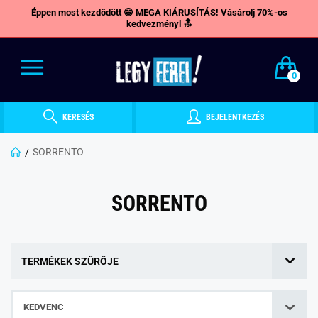
Éppen most kezdődött 😁 MEGA KIÁRUSÍTÁS! Vásárolj 70%-os
kedvezményl 🔝
0
KERESÉS
BEJELENTKEZÉS
SORRENTO
SORRENTO
TERMÉKEK SZŰRŐJE
KEDVENC