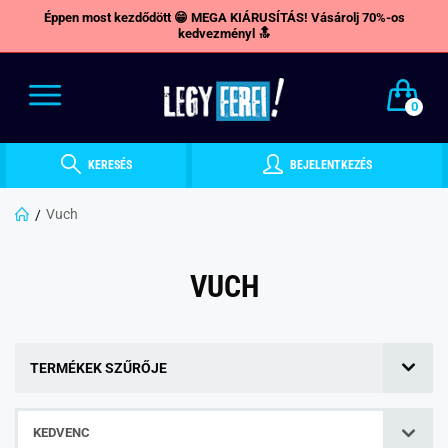
Éppen most kezdődött 😁 MEGA KIÁRUSÍTÁS! Vásárolj 70%-os
kedvezményl 🔝
0
KERESÉS
BEJELENTKEZÉS
Vuch
VUCH
TERMÉKEK SZŰRŐJE
KEDVENC