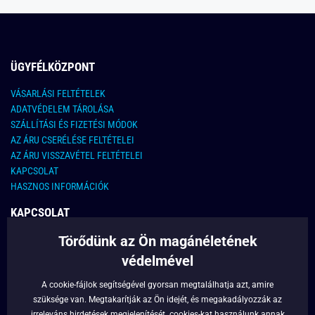
ÜGYFÉLKÖZPONT
VÁSARLÁSI FELTÉTELEK
ADATVÉDELEM TÁROLÁSA
SZÁLLÍTÁSI ÉS FIZETÉSI MÓDOK
AZ ÁRU CSERÉLÉSE FELTÉTELEI
AZ ÁRU VISSZAVÉTEL FELTÉTELEI
KAPCSOLAT
HASZNOS INFORMÁCIÓK
KAPCSOLAT
Törődünk az Ön magánéletének
E-MAIL CÍM:
info@legyferfi.hu
védelmével
FONTOS INFORMÁCIÓK
A cookie-fájlok segítségével gyorsan megtalálhatja azt, amire
szüksége van. Megtakarítják az Ön idejét, és megakadályozzák az
RÓLUNK
irreleváns hirdetések megjelenítését.
cookies
-kat használunk annak