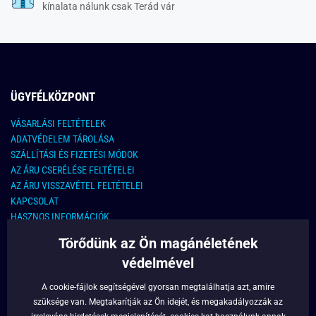
kínalata nálunk csak Terád vár
ÜGYFÉLKÖZPONT
VÁSARLÁSI FELTÉTELEK
ADATVÉDELEM TÁROLÁSA
SZÁLLÍTÁSI ÉS FIZETÉSI MÓDOK
AZ ÁRU CSERÉLÉSE FELTÉTELEI
AZ ÁRU VISSZAVÉTEL FELTÉTELEI
KAPCSOLAT
HASZNOS INFORMÁCIÓK
Törődünk az Ön magánéletének
KAPCSOLAT
védelmével
E-MAIL CÍM:
info@legyferfi.hu
A cookie-fájlok segítségével gyorsan megtalálhatja azt, amire
szüksége van. Megtakarítják az Ön idejét, és megakadályozzák az
FONTOS INFORMÁCIÓK