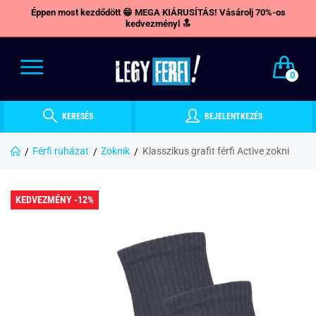
Éppen most kezdődött 😁 MEGA KIÁRUSÍTÁS! Vásárolj 70%-os
kedvezményl 🔝
0
KERESÉS
BEJELENTKEZÉS
Férfi ruházat
Zoknik
Klasszikus grafit férfi Active zokni
KEDVEZMÉNY -12%