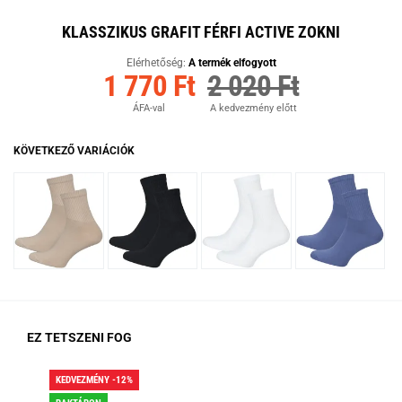
KLASSZIKUS GRAFIT FÉRFI ACTIVE ZOKNI
Elérhetőség:
A termék elfogyott
1 770 Ft
2 020 Ft
ÁFA-val
A kedvezmény előtt
KÖVETKEZŐ VARIÁCIÓK
EZ TETSZENI FOG
KEDVEZMÉNY -12%
KED