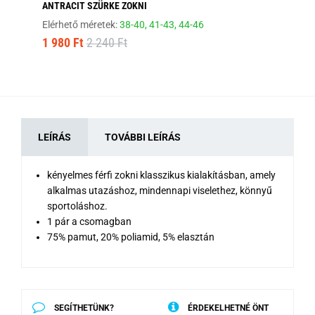
ANTRACIT SZÜRKE ZOKNI
VI
Elérhető méretek:
38-40,
41-43,
44-46
Elé
1 980 Ft
2 240 Ft
1 
LEÍRÁS
TOVÁBBI LEÍRÁS
kényelmes férfi zokni klasszikus kialakításban, amely
alkalmas utazáshoz, mindennapi viselethez, könnyű
sportoláshoz.
1 pár a csomagban
75% pamut, 20% poliamid, 5% elasztán
SEGÍTHETÜNK?
ÉRDEKELHETNÉ ÖNT