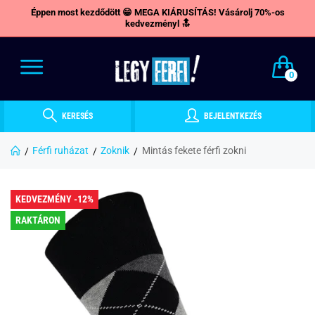
Éppen most kezdődött 😁 MEGA KIÁRUSÍTÁS! Vásárolj 70%-os
kedvezményl 🔝
0
KERESÉS
BEJELENTKEZÉS
Férfi ruházat
Zoknik
Mintás fekete férfi zokni
KEDVEZMÉNY -12%
RAKTÁRON