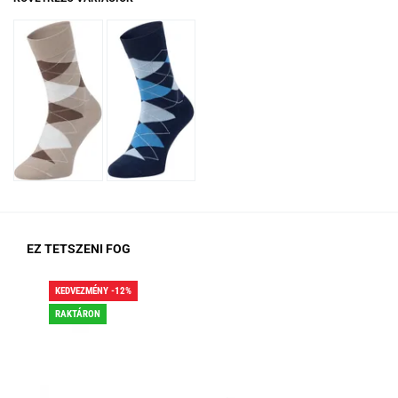
EZ TETSZENI FOG
KEDVEZMÉNY -12%
KED
RAKTÁRON
RA