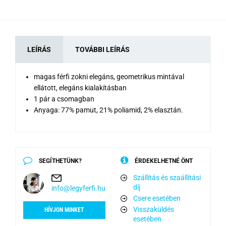
LEÍRÁS
TOVÁBBI LEÍRÁS
magas férfi zokni elegáns, geometrikus mintával
ellátott, elegáns kialakításban
1 pár a csomagban
Anyaga: 77% pamut, 21% poliamid, 2% elasztán.
SEGÍTHETÜNK?
ÉRDEKELHETNÉ ÖNT
Szállítás és szaállítási
díj
info@legyferfi.hu
Csere esetében
Visszaküldés
HÍVJON MINKET
esetében