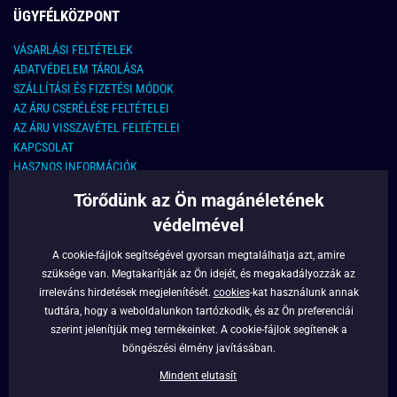
ÜGYFÉLKÖZPONT
VÁSARLÁSI FELTÉTELEK
ADATVÉDELEM TÁROLÁSA
SZÁLLÍTÁSI ÉS FIZETÉSI MÓDOK
AZ ÁRU CSERÉLÉSE FELTÉTELEI
AZ ÁRU VISSZAVÉTEL FELTÉTELEI
KAPCSOLAT
HASZNOS INFORMÁCIÓK
Törődünk az Ön magánéletének
KAPCSOLAT
védelmével
E-MAIL CÍM:
info@legyferfi.hu
A cookie-fájlok segítségével gyorsan megtalálhatja azt, amire
szüksége van. Megtakarítják az Ön idejét, és megakadályozzák az
FONTOS INFORMÁCIÓK
irreleváns hirdetések megjelenítését.
cookies
-kat használunk annak
tudtára, hogy a weboldalunkon tartózkodik, és az Ön preferenciái
RÓLUNK
szerint jelenítjük meg termékeinket. A cookie-fájlok segítenek a
BLOG
böngészési élmény javításában.
FACEBOOK
Mindent elutasít