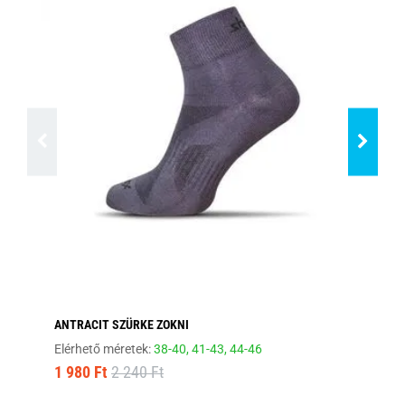
ANTRACIT SZÜRKE ZOKNI
EL
Elérhető méretek:
38-40,
41-43,
44-46
Elé
1 980 Ft
2 240 Ft
1 