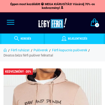
Éppen most kezdődött 😁 MEGA KIÁRUSÍTÁS! Vásárolj 70%-os
kedvezményl 🔝
0
KERESÉS
BEJELENTKEZÉS
Férfi ruházat
Pulóverek
Férfi kapucnis pulóverek
Divatos bézs férfi pulóver felirattal
KEDVEZMÉNY -30%