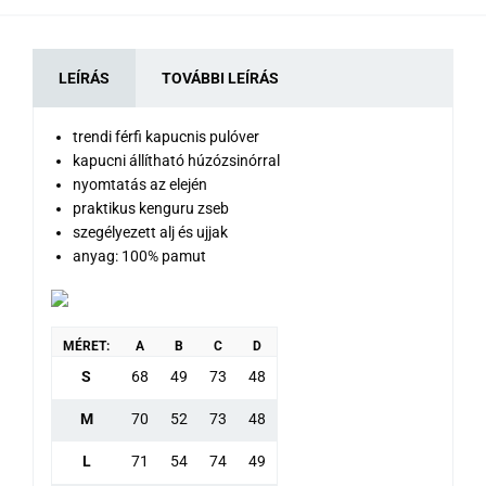
LEÍRÁS
TOVÁBBI LEÍRÁS
trendi férfi kapucnis pulóver
kapucni állítható húzózsinórral
nyomtatás az elején
praktikus kenguru zseb
szegélyezett alj és ujjak
anyag: 100% pamut
MÉRET:
A
B
C
D
S
68
49
73
48
M
70
52
73
48
L
71
54
74
49