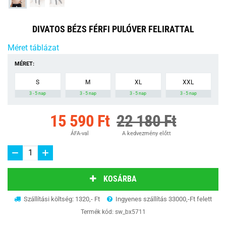
DIVATOS BÉZS FÉRFI PULÓVER FELIRATTAL
Méret táblázat
MÉRET:
S
M
XL
XXL
3 - 5 nap
3 - 5 nap
3 - 5 nap
3 - 5 nap
15 590 Ft
22 180 Ft
ÁFA-val
A kedvezmény előtt
KOSÁRBA
Szállítási költség: 1320,- Ft
Ingyenes szállítás 33000,-Ft felett
Termék kód:
sw_bx5711