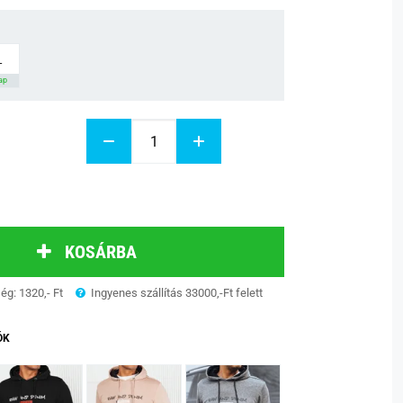
L
nap
KOSÁRBA
ség: 1320,- Ft
Ingyenes szállítás 33000,-Ft felett
ÓK