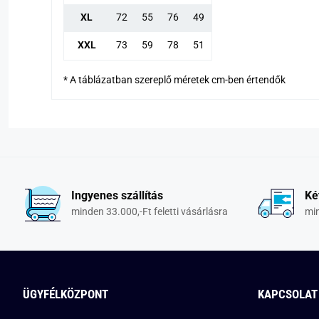
XL
72
55
76
49
XXL
73
59
78
51
* A táblázatban szereplő méretek cm-ben értendők
Ingyenes szállítás
Ké
minden 33.000,-Ft feletti vásárlásra
min
ÜGYFÉLKÖZPONT
KAPCSOLAT