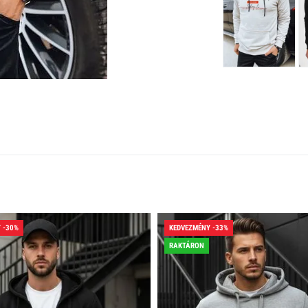
 -30%
KEDVEZMÉNY -33%
RAKTÁRON