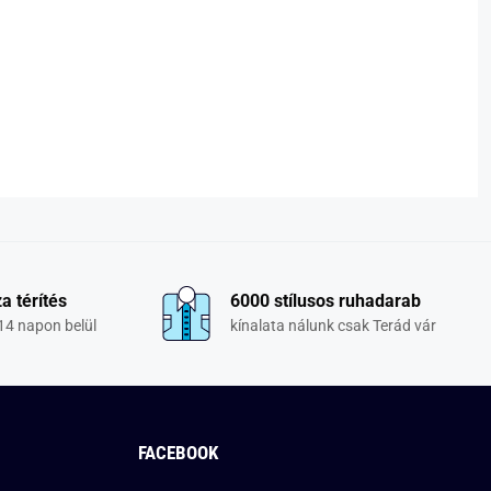
a térítés
6000 stílusos ruhadarab
14 napon belül
kínalata nálunk csak Terád vár
FACEBOOK