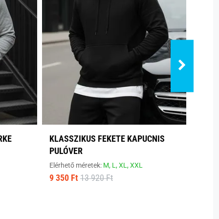
RKE
KLASSZIKUS FEKETE KAPUCNIS
SZEN
PULÓVER
PULÓ
Elérhető méretek:
M,
L,
XL,
XXL
Elérhe
9 350 Ft
13 920 Ft
9 350