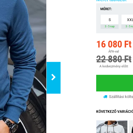
MÉRET:
S
XX
3 - 5 nap
3 - 5 
16 080 Ft
ÁFA-val
22 880 Ft
A kedvezmény előtt
Szállítási költ
KÖVETKEZŐ VARIÁCI