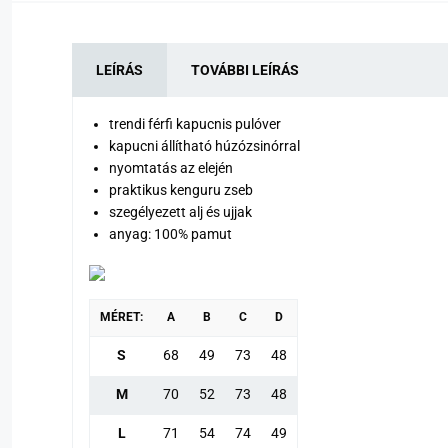
LEÍRÁS
TOVÁBBI LEÍRÁS
trendi férfi kapucnis pulóver
kapucni állítható húzózsinórral
nyomtatás az elején
praktikus kenguru zseb
szegélyezett alj és ujjak
anyag: 100% pamut
MÉRET:
A
B
C
D
S
68
49
73
48
M
70
52
73
48
L
71
54
74
49