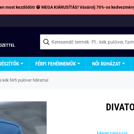
en most kezdődött 😁 MEGA KIÁRUSÍTÁS! Vásárolj 70%-os kedvezmény
TOZETTEL
GÉSZÍTŐK
FÉRFI FEHÉRNEMŰK
NŐI RUHÁZAT
 kék férfi pulóver felirattal
DIVATO
Méret táblázat