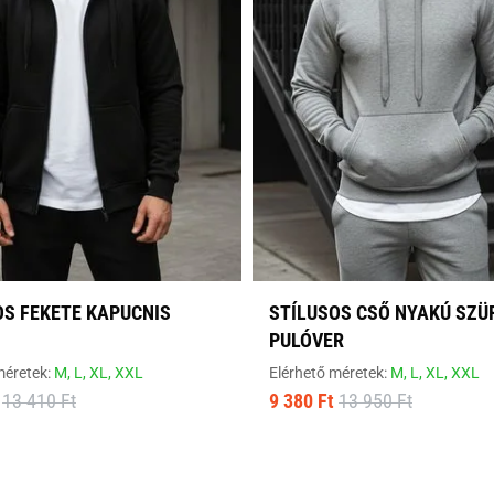
OS FEKETE KAPUCNIS
STÍLUSOS CSŐ NYAKÚ SZÜ
PULÓVER
méretek:
M,
L,
XL,
XXL
Elérhető méretek:
M,
L,
XL,
XXL
13 410 Ft
9 380 Ft
13 950 Ft