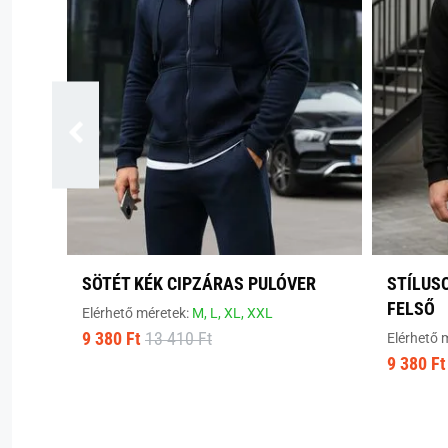
SÖTÉT KÉK CIPZÁRAS PULÓVER
STÍLUS
FELSŐ
Elérhető méretek:
M,
L,
XL,
XXL
9 380 Ft
13 410 Ft
Elérhető 
9 380 Ft