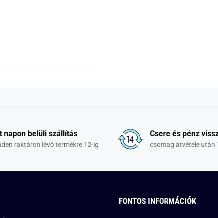
t napon belüli szállítás
Csere és pénz vissz
den raktáron lévő termékre 12-ig
csomag átvétele után 
FONTOS INFORMÁCIÓK