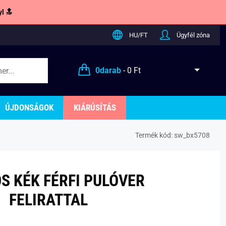
l 🔝
HU/FT
Ügyfél zóna
0
darab
-
0 Ft
ÚJDONSÁGOK
KIÁRÚSÍTÁS
Termék kód:
sw_bx5708
S KÉK FÉRFI PULÓVER
FELIRATTAL