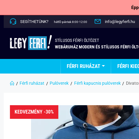
Épp
SEGÍTHETÜNK?
info@legyferfi.hu
hétfő-péntek 8:00-12:00
STÍLUSOS FÉRFI ÖLTÖZET
WEBÁRUHÁZ MODERN ÉS STÍLUSOS FÉRFI ÖL
FÉRFI RUHÁZAT
FÉRFI KIE
Férfi ruházat
Pulóverek
Férfi kapucnis pulóverek
Divatos
KEDVEZMÉNY -30%