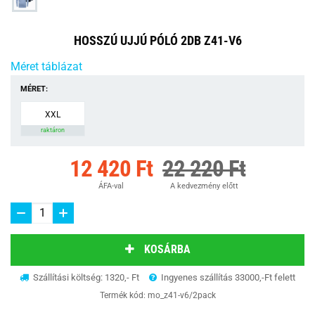
HOSSZÚ UJJÚ PÓLÓ 2DB Z41-V6
Méret táblázat
MÉRET:
XXL
raktáron
12 420 Ft
22 220 Ft
ÁFA-val
A kedvezmény előtt
KOSÁRBA
Szállítási költség: 1320,- Ft
Ingyenes szállítás 33000,-Ft felett
Termék kód:
mo_z41-v6/2pack