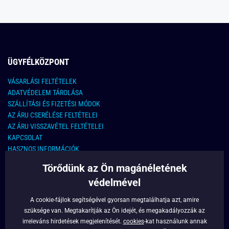
ÜGYFÉLKÖZPONT
VÁSARLÁSI FELTÉTELEK
ADATVÉDELEM TÁROLÁSA
SZÁLLÍTÁSI ÉS FIZETÉSI MÓDOK
AZ ÁRU CSERÉLÉSE FELTÉTELEI
AZ ÁRU VISSZAVÉTEL FELTÉTELEI
KAPCSOLAT
HASZNOS INFORMÁCIÓK
Törődünk az Ön magánéletének
KAPCSOLAT
védelmével
E-MAIL CÍM:
info@legyferfi.hu
A cookie-fájlok segítségével gyorsan megtalálhatja azt, amire
szüksége van. Megtakarítják az Ön idejét, és megakadályozzák az
FONTOS INFORMÁCIÓK
irreleváns hirdetések megjelenítését.
cookies
-kat használunk annak