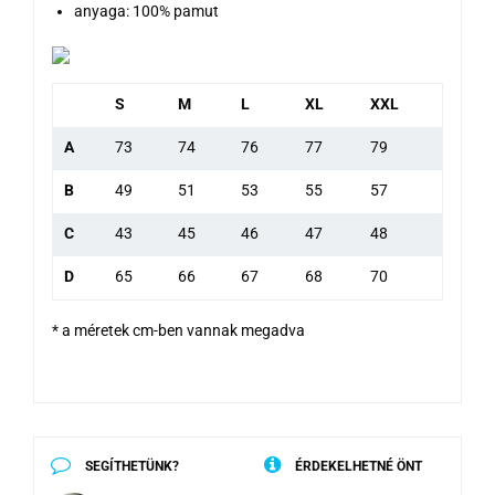
anyaga: 100% pamut
S
M
L
XL
XXL
A
73
74
76
77
79
B
49
51
53
55
57
C
43
45
46
47
48
D
65
66
67
68
70
* a méretek cm-ben vannak megadva
SEGÍTHETÜNK?
ÉRDEKELHETNÉ ÖNT