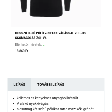
HOSSZÚ UJJÚ PÓLÓ V-NYAKKIVÁGÁSSAL 2DB-OS
TR
CSOMAGOLÁS Z41-V4
Elé
Elérhető méretek:
L
4 
18 860 Ft
LEÍRÁS
TOVÁBBI LEÍRÁS
kellemes és kényelmes anyagból készült
V alakú nyakkivágás
a csomag két színű pólókat tartalmaz: kék, gránát