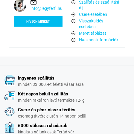
Szállítás és szaállítási
díj
info@legyferfi.hu
Csere esetében
Visszaküldés
HÍVJON MINKET
esetében
Méret táblázat
Hasznos információk
Ingyenes szállítás
minden 33.000,-Ft feletti vásárlásra
Két napon belüli szállítás
minden raktáron lévő termékre 12-ig
Csere és pénz vissza térítés
csomag átvétele után 14 napon belül
6000 stílusos ruhadarab
kínalata nálunk csak Terád vár