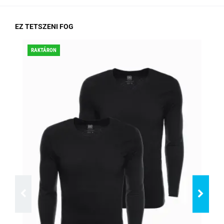
EZ TETSZENI FOG
RAKTÁRON
KED
RA