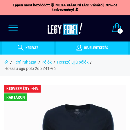
Éppen most kezdődött 😁 MEGA KIÁRUSÍTÁS! Vásárolj 70%-os
kedvezményl 🔝
0
KERESÉS
BEJELENTKEZÉS
Férfi ruházat
Pólók
Hosszú ujjú pólók
Hosszú ujjú póló 2db Z41-V6
KEDVEZMÉNY -44%
RAKTÁRON