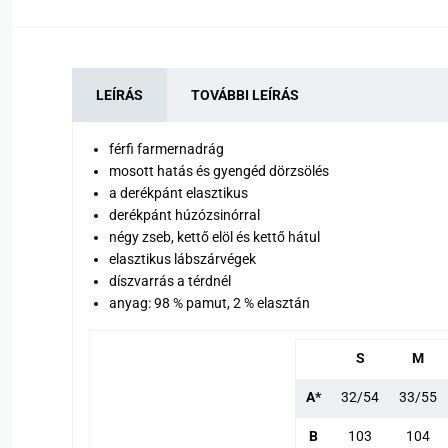
LEÍRÁS
TOVÁBBI LEÍRÁS
férfi farmernadrág
mosott hatás és gyengéd dörzsölés
a derékpánt elasztikus
derékpánt húzózsinórral
négy zseb, kettő elöl és kettő hátul
elasztikus lábszárvégek
díszvarrás a térdnél
anyag: 98 % pamut, 2 % elasztán
S
M
A*
32/54
33/55
B
103
104