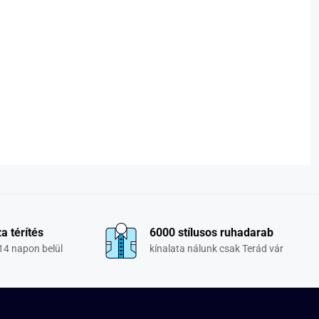
a térítés
6000 stílusos ruhadarab
14 napon belül
kínalata nálunk csak Terád vár