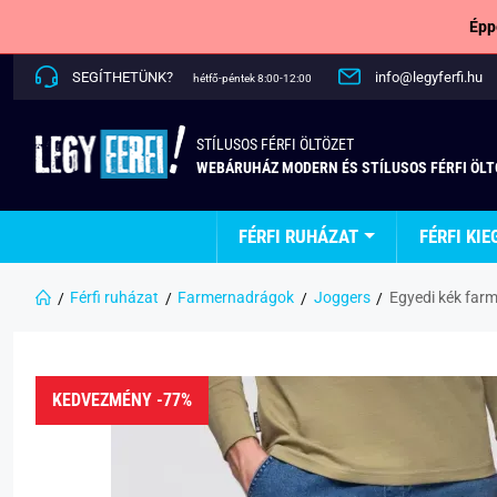
Épp
SEGÍTHETÜNK?
info@legyferfi.hu
hétfő-péntek 8:00-12:00
STÍLUSOS FÉRFI ÖLTÖZET
WEBÁRUHÁZ MODERN ÉS STÍLUSOS FÉRFI ÖL
FÉRFI RUHÁZAT
FÉRFI KIE
Férfi ruházat
Farmernadrágok
Joggers
Egyedi kék far
KEDVEZMÉNY -77%