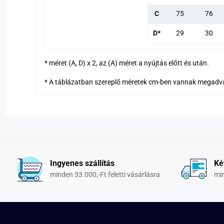
C
75
76
D*
29
30
* méret (A, D) x 2, az (A) méret a nyújtás előtt és után.
* A táblázatban szereplő méretek cm-ben vannak megadv
Ingyenes szállítás
Ké
minden 33.000,-Ft feletti vásárlásra
min