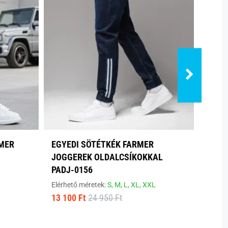
RMER
EGYEDI SÖTÉTKÉK FARMER
TREN
JOGGEREK OLDALCSÍKOKKAL
DÍSZ
PADJ-0156
Elérhe
16 93
Elérhető méretek:
S,
M,
L,
XL,
XXL
13 100 Ft
24 950 Ft