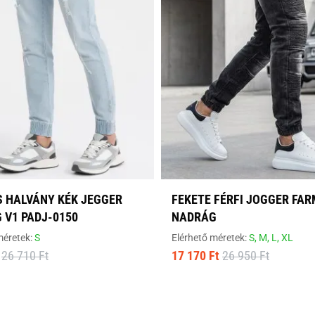
S HALVÁNY KÉK JEGGER
FEKETE FÉRFI JOGGER FA
 V1 PADJ-0150
NADRÁG
méretek:
S
Elérhető méretek:
S,
M,
L,
XL
26 710 Ft
17 170 Ft
26 950 Ft