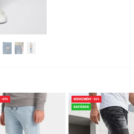
 -69%
KEDVEZMÉNY -36%
RAKTÁRON