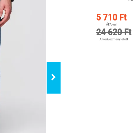
5 710 Ft
ÁFA-val
24 620 Ft
A kedvezmény előtt