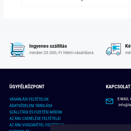
Ingyenes szállítás
Ké
minden 33.000,-Ft feletti vásárlásra
min
ÜGYFÉLKÖZPONT
KAPCSOLAT
E-MAIL 
VÁSARLÁSI FELTÉTELEK
info@le
ADATVÉDELEM TÁROLÁSA
SZÁLLÍTÁSI ÉS FIZETÉSI MÓDOK
AZ ÁRU CSERÉLÉSE FELTÉTELEI
AZ ÁRU VISSZAVÉTEL FELTÉTELEI