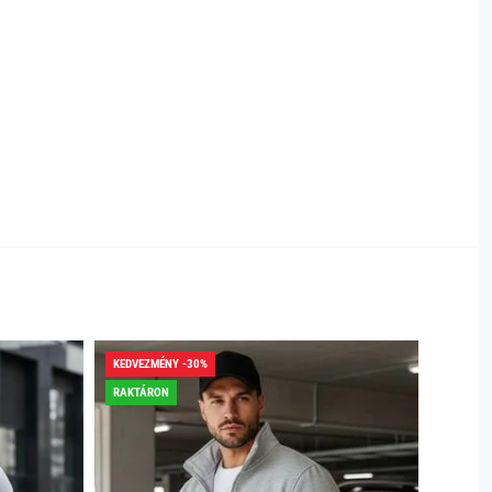
KEDVEZMÉNY -30%
KEDVEZ
RAKTÁRON
RAKTÁR