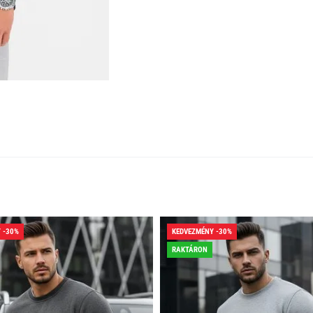
 -30%
KEDVEZMÉNY -30%
RAKTÁRON