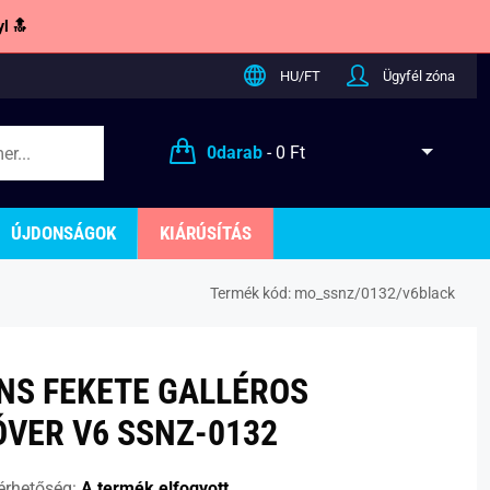
l 🔝
HU/FT
Ügyfél zóna
0
darab
-
0 Ft
ÚJDONSÁGOK
KIÁRÚSÍTÁS
Termék kód:
mo_ssnz/0132/v6black
NS FEKETE GALLÉROS
ÓVER V6 SSNZ-0132
érhetőség:
A termék elfogyott