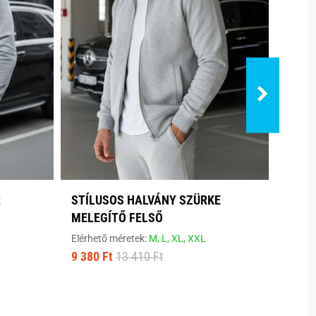
R
STÍLUSOS HALVÁNY SZÜRKE
MODE
MELEGÍTŐ FELSŐ
Elérhe
9 380
Elérhető méretek:
M,
L,
XL,
XXL
9 380 Ft
13 410 Ft