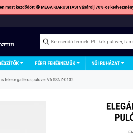
en most kezdődött 😁 MEGA KIÁRUSÍTÁS! Vásárolj 70%-os kedvezmény
TOZETTEL
GÉSZÍTŐK
FÉRFI FEHÉRNEMŰK
NŐI RUHÁZAT
ns fekete galléros pulóver V6 SSNZ-0132
ELEGÁ
PUL
El