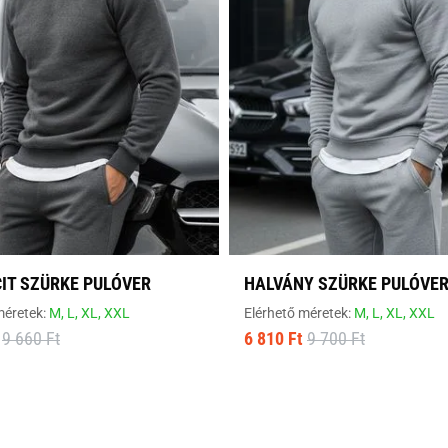
IT SZÜRKE PULÓVER
HALVÁNY SZÜRKE PULÓVE
méretek:
M,
L,
XL,
XXL
Elérhető méretek:
M,
L,
XL,
XXL
9 660 Ft
6 810 Ft
9 700 Ft