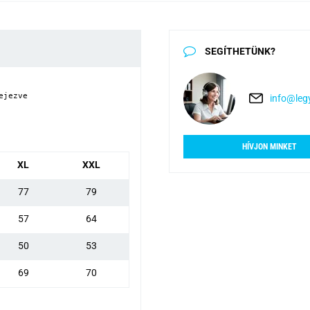
SEGÍTHETÜNK?
jezve

info@legy
HÍVJON MINKET
XL
XXL
77
79
57
64
50
53
69
70