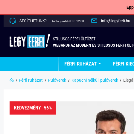
Épp
SEGÍTHETÜNK?
info@legyferfi.hu
hétfő-péntek 8:00-12:00
STÍLUSOS FÉRFI ÖLTÖZET
WEBÁRUHÁZ MODERN ÉS STÍLUSOS FÉRFI ÖL
FÉRFI RUHÁZAT
FÉRFI KIE
Férfi ruházat
Pulóverek
Kapucni nélküli pulóverek
Elegá
KEDVEZMÉNY -56%