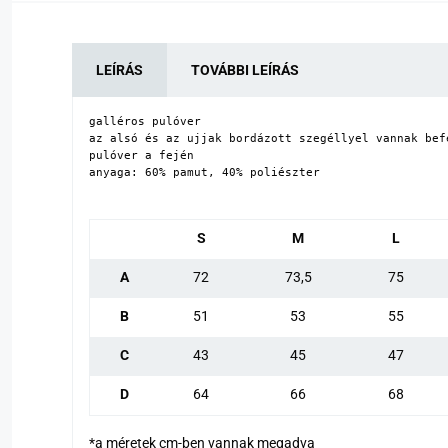
LEÍRÁS
TOVÁBBI LEÍRÁS
galléros pulóver

az alsó és az ujjak bordázott szegéllyel vannak befe
pulóver a fején

anyaga: 60% pamut, 40% poliészter
S
M
L
A
72
73,5
75
B
51
53
55
C
43
45
47
D
64
66
68
*a méretek cm-ben vannak megadva