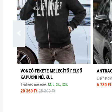
VONZÓ FEKETE MELEGÍTŐ FELSŐ
ANTRAC
KAPUCNI NÉLKÜL
Elérhető 
6 780 Ft
Elérhető méretek:
M,
L,
XL,
XXL
20 360 Ft
25 300 Ft