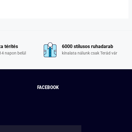
a térítés
6000 stílusos ruhadarab
14 napon belül
kínalata nálunk csak Terád vár
FACEBOOK