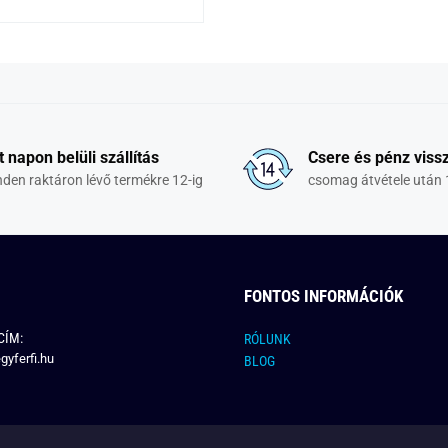
t napon belüli szállítás
Csere és pénz vissz
den raktáron lévő termékre 12-ig
csomag átvétele után 
FONTOS INFORMÁCIÓK
CÍM:
RÓLUNK
gyferfi.hu
BLOG