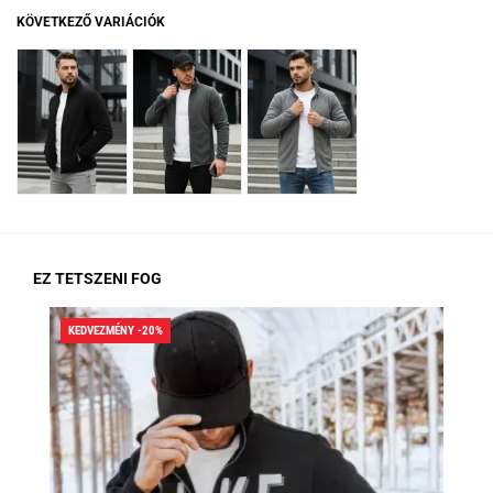
KÖVETKEZŐ VARIÁCIÓK
EZ TETSZENI FOG
KEDVEZMÉNY -20%
KED
RA