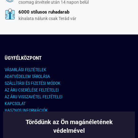
csomag átvétele után 14 napon belül
6000 stílusos ruhadarab
kínalata nálunk csak Terád vár
ÜGYFÉLKÖZPONT
VÁSARLÁSI FELTÉTELEK
ADATVÉDELEM TÁROLÁSA
SZÁLLÍTÁSI ÉS FIZETÉSI MÓDOK
AZ ÁRU CSERÉLÉSE FELTÉTELEI
AZ ÁRU VISSZAVÉTEL FELTÉTELEI
KAPCSOLAT
HASZNOS INFORMÁCIÓK
Törődünk az Ön magánéletének
KAPCSOLAT
védelmével
E-MAIL CÍM: