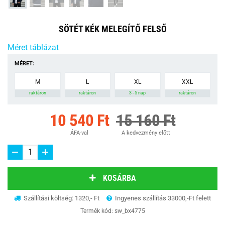
SÖTÉT KÉK MELEGÍTŐ FELSŐ
Méret táblázat
MÉRET:
M
L
XL
XXL
raktáron
raktáron
3 - 5 nap
raktáron
10 540 Ft
15 160 Ft
ÁFA-val
A kedvezmény előtt
KOSÁRBA
Szállítási költség: 1320,- Ft
Ingyenes szállítás 33000,-Ft felett
Termék kód:
sw_bx4775