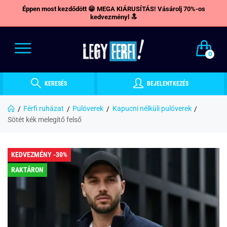
Éppen most kezdődött 😁 MEGA KIÁRUSÍTÁS! Vásárolj 70%-os
kedvezményl 🔝
0
KERESÉS
BEJELENTKEZÉS
Férfi ruházat
Pulóverek
Kapucni nélküli pulóverek
Sötét kék melegítő felső
KEDVEZMÉNY -30%
RAKTÁRON