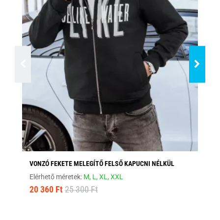
VONZÓ FEKETE MELEGÍTŐ FELSŐ KAPUCNI NÉLKÜL
AN
Elérhető méretek:
M,
L,
XL,
XXL
Elé
20 360 Ft
25 300 Ft
6 