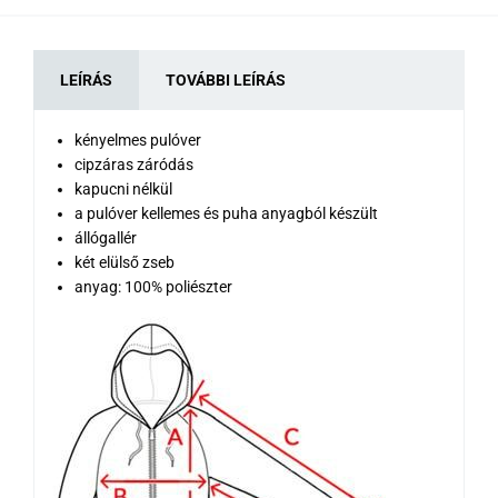
LEÍRÁS
TOVÁBBI LEÍRÁS
kényelmes pulóver
cipzáras záródás
kapucni nélkül
a pulóver kellemes és puha anyagból készült
állógallér
két elülső zseb
anyag: 100% poliészter