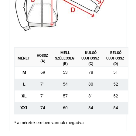
MELL
KÜLSŐ
BELSŐ
HOSSZ
MÉRET
SZÉLESSÉG
UJJHOSSZ
UJJHOSSZ
(A)
(B)
(C)
(D)
M
69
53
78
51
L
71
54
80
52
XL
71
57
81
52
XXL
74
60
84
54
* a méretek cm-ben vannak megadva