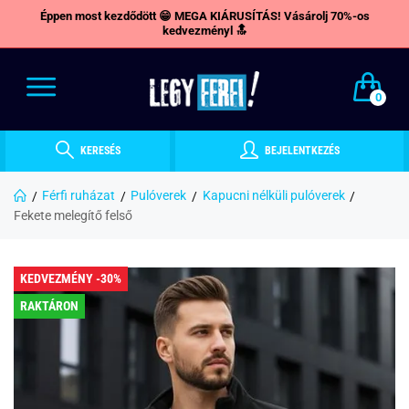
Éppen most kezdődött 😁 MEGA KIÁRUSÍTÁS! Vásárolj 70%-os
kedvezményl 🔝
0
KERESÉS
BEJELENTKEZÉS
Férfi ruházat
Pulóverek
Kapucni nélküli pulóverek
Fekete melegítő felső
KEDVEZMÉNY -30%
RAKTÁRON