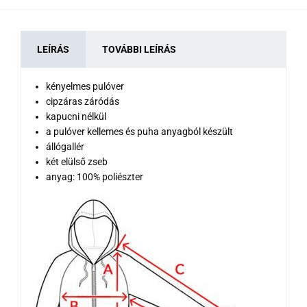
LEÍRÁS
TOVÁBBI LEÍRÁS
kényelmes pulóver
cipzáras záródás
kapucni nélkül
a pulóver kellemes és puha anyagból készült
állógallér
két elülső zseb
anyag: 100% poliészter