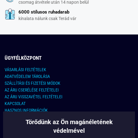
csomag átvétele után 14 napon belül
6000 stílusos ruhadarab
kínalata nálunk csak Terád vár
ÜGYFÉLKÖZPONT
VÁSARLÁSI FELTÉTELEK
ADATVÉDELEM TÁROLÁSA
SZÁLLÍTÁSI ÉS FIZETÉSI MÓDOK
AZ ÁRU CSERÉLÉSE FELTÉTELEI
AZ ÁRU VISSZAVÉTEL FELTÉTELEI
KAPCSOLAT
HASZNOS INFORMÁCIÓK
Törődünk az Ön magánéletének
KAPCSOLAT
védelmével
E-MAIL CÍM: