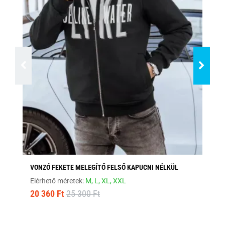
VONZÓ FEKETE MELEGÍTŐ FELSŐ KAPUCNI NÉLKÜL
AN
Elérhető méretek:
M,
L,
XL,
XXL
Elé
20 360 Ft
25 300 Ft
6 