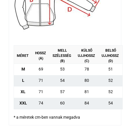
MELL
KÜLSŐ
BELSŐ
HOSSZ
MÉRET
SZÉLESSÉG
UJJHOSSZ
UJJHOSSZ
(A)
(B)
(C)
(D)
M
69
53
78
51
L
71
54
80
52
XL
71
57
81
52
XXL
74
60
84
54
* a méretek cm-ben vannak megadva