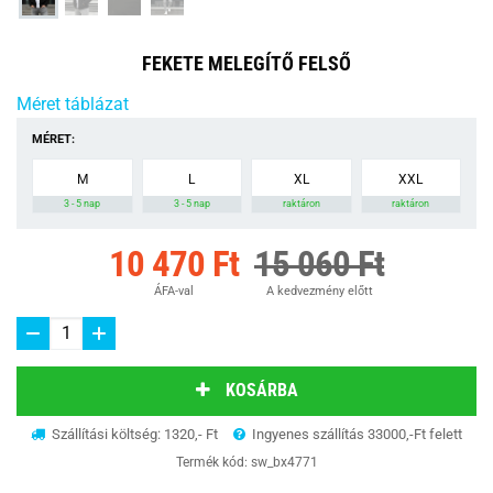
FEKETE MELEGÍTŐ FELSŐ
Méret táblázat
MÉRET:
M
L
XL
XXL
3 - 5 nap
3 - 5 nap
raktáron
raktáron
10 470 Ft
15 060 Ft
ÁFA-val
A kedvezmény előtt
KOSÁRBA
Szállítási költség: 1320,- Ft
Ingyenes szállítás 33000,-Ft felett
Termék kód:
sw_bx4771