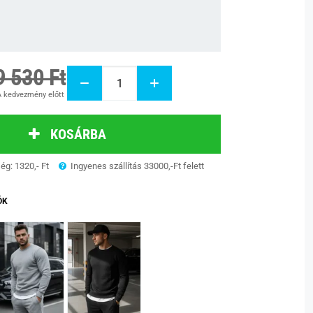
9 530 Ft
 kedvezmény előtt
KOSÁRBA
ség: 1320,- Ft
Ingyenes szállítás 33000,-Ft felett
ÓK