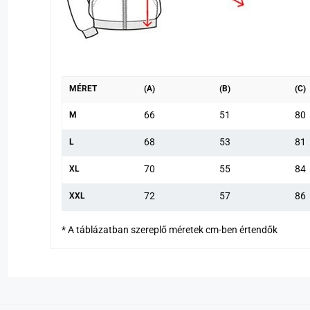
MÉRET
(A)
(B)
(C)
66
51
80
M
68
53
81
L
70
55
84
XL
72
57
86
XXL
* A táblázatban szereplő méretek cm-ben értendők