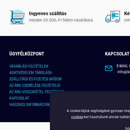
Ingyenes szállítás
Ké
minden 33.000,-Ft feletti vásárlásra
min
ÜGYFÉLKÖZPONT
KAPCSOLAT
E-MAIL 
VÁSARLÁSI FELTÉTELEK
info@le
ADATVÉDELEM TÁROLÁSA
SZÁLLÍTÁSI ÉS FIZETÉSI MÓDOK
AZ ÁRU CSERÉLÉSE FELTÉTELEI
AZ ÁRU VISSZAVÉTEL FELTÉTELEI
KAPCSOLAT
HASZNOS INFORMÁCIÓK
A cookie-fájlok segítségével gyorsan meg
cookies
-kat használunk annak tudtára,
bö