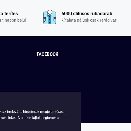
a térítés
6000 stílusos ruhadarab
14 napon belül
kínalata nálunk csak Terád vár
FACEBOOK
 az irreleváns hirdetések megjelenítését.
mékeinket. A cookie-fájlok segítenek a