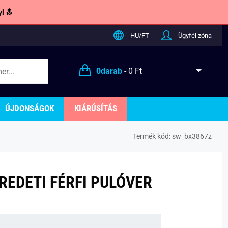
l 🔝
HU/FT
Ügyfél zóna
0
darab
-
0 Ft
ÚJDONSÁGOK
KIÁRÚSÍTÁS
Termék kód:
sw_bx3867z
REDETI FÉRFI PULÓVER