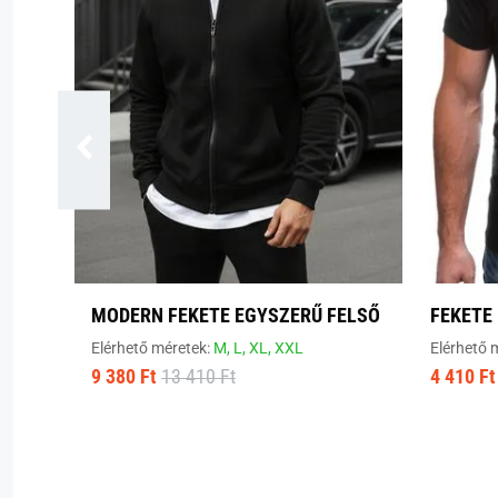
MODERN FEKETE EGYSZERŰ FELSŐ
FEKETE
Elérhető méretek:
M,
L,
XL,
XXL
Elérhető 
9 380 Ft
13 410 Ft
4 410 Ft