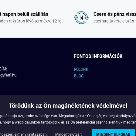
t napon belüli szállítás
Csere és pénz vissz
den raktáron lévő termékre 12-ig
csomag átvétele után 
FONTOS INFORMÁCIÓK
CÍM:
RÓLUNK
gyferfi.hu
BLOG
Törődünk az Ön magánéletének védelmével
találhatja azt, amire szüksége van. Megtakarítják az Ön idejét, és megakadályozzák
 hogy a weboldalunkon tartózkodik, és az Ön preferenciái szerint jelenítjük meg ter
MINDENT ELFOGAD
Copyright © 2022 - Legyferfi.hu
ngészési élmény javításában.
Mindent elutasít