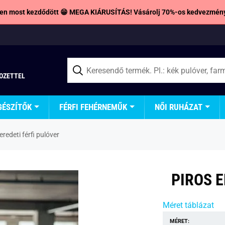
en most kezdődött 😁 MEGA KIÁRUSÍTÁS! Vásárolj 70%-os kedvezmény
TOZETTEL
GÉSZÍTŐK
FÉRFI FEHÉRNEMŰK
NŐI RUHÁZAT
eredeti férfi pulóver
PIROS E
Méret táblázat
MÉRET: