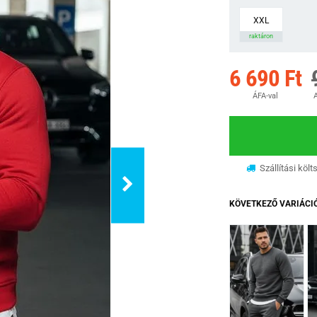
XXL
raktáron
6 690 Ft
ÁFA-val
A
Szállítási költ
KÖVETKEZŐ VARIÁCI