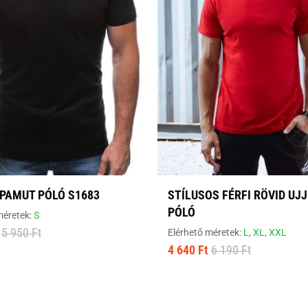
 PAMUT PÓLÓ S1683
STÍLUSOS FÉRFI RÖVID UJJ
PÓLÓ
méretek:
S
5 950 Ft
Elérhető méretek:
L,
XL,
XXL
4 640 Ft
6 190 Ft