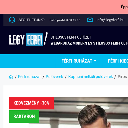
Épp
SEGÍTHETÜNK?
info@legyferfi.hu
hétfő-péntek 8:00-12:00
STÍLUSOS FÉRFI ÖLTÖZET
WEBÁRUHÁZ MODERN ÉS STÍLUSOS FÉRFI ÖL
FÉRFI RUHÁZAT
FÉRFI KIE
Férfi ruházat
Pulóverek
Kapucni nélküli pulóverek
Piros 
KEDVEZMÉNY -30%
RAKTÁRON