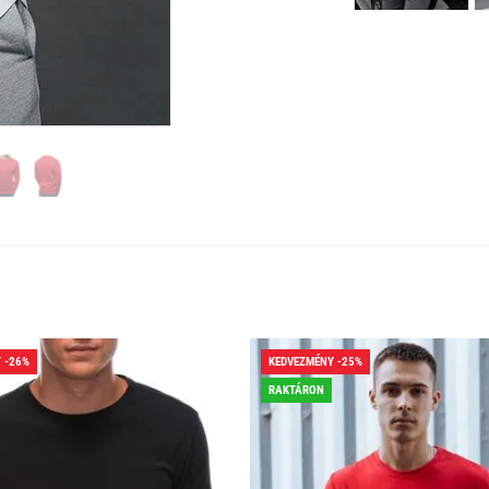
 -26%
KEDVEZMÉNY -25%
RAKTÁRON