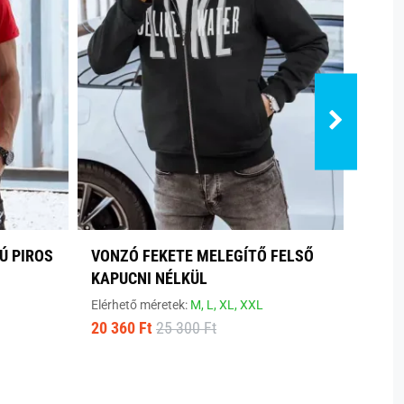
Ú PIROS
VONZÓ FEKETE MELEGÍTŐ FELSŐ
ANTR
KAPUCNI NÉLKÜL
Elérhe
6 780
Elérhető méretek:
M,
L,
XL,
XXL
20 360 Ft
25 300 Ft