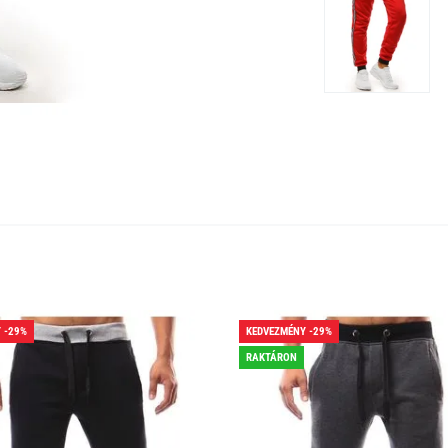
 -29%
KEDVEZMÉNY -29%
RAKTÁRON