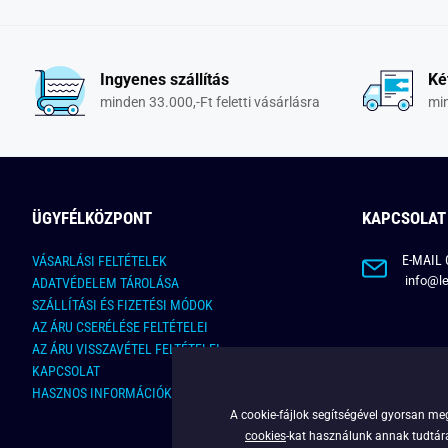
Ingyenes szállítás
Ké
minden 33.000,-Ft feletti vásárlásra
min
ÜGYFÉLKÖZPONT
KAPCSOLAT
E-MAIL 
VÁSARLÁSI FELTÉTELEK
info@le
ADATVÉDELEM TÁROLÁSA
SZÁLLÍTÁSI ÉS FIZETÉSI MÓDOK
AZ ÁRU CSERÉLÉSE FELTÉTELEI
AZ ÁRU VISSZAVÉTEL FELTÉTELEI
KAPCSOLAT
HASZNOS INFORMÁCIÓK
A cookie-fájlok segítségével gyorsan meg
cookies
-kat használunk annak tudtára,