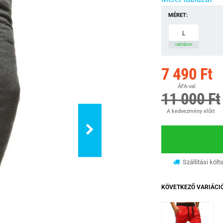
MÉRET:
L
raktáron
7 490 Ft
ÁFA-val
11 000 Ft
A kedvezmény előtt
Szállítási költ
KÖVETKEZŐ VARIÁCI