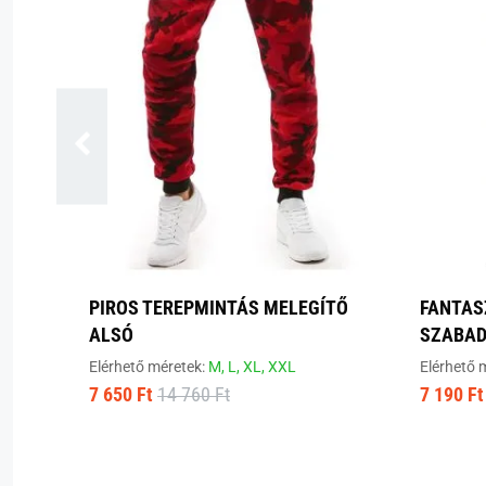
PIROS TEREPMINTÁS MELEGÍTŐ
FANTAS
ALSÓ
SZABAD
Elérhető méretek:
M,
L,
XL,
XXL
Elérhető 
7 650 Ft
14 760 Ft
7 190 Ft