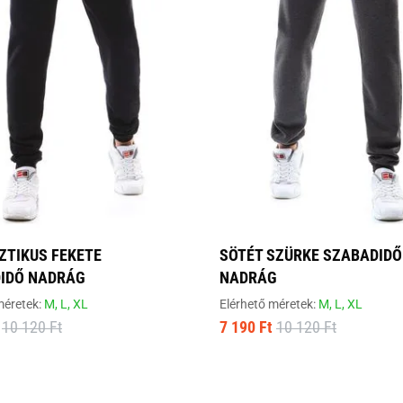
ZTIKUS FEKETE
SÖTÉT SZÜRKE SZABADIDŐ
IDŐ NADRÁG
NADRÁG
méretek:
M,
L,
XL
Elérhető méretek:
M,
L,
XL
10 120 Ft
7 190 Ft
10 120 Ft