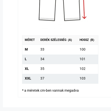
MÉRET
DERÉK SZÉLESSÉG (A)
HOSSZ (B)
M
33
100
L
34
101
XL
35
102
XXL
37
103
* a méretek cm-ben vannak megadva