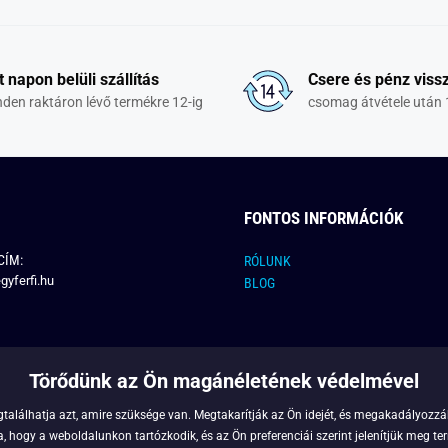
t napon belüli szállítás
Csere és pénz vissz
den raktáron lévő termékre 12-ig
csomag átvétele után 
FONTOS INFORMÁCIÓK
CÍM:
RÓLUNK
gyferfi.hu
BLOG
Törődünk az Ön magánéletének védelmével
találhatja azt, amire szüksége van. Megtakarítják az Ön idejét, és megakadályozzák
 hogy a weboldalunkon tartózkodik, és az Ön preferenciái szerint jelenítjük meg ter