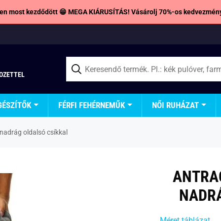
en most kezdődött 😁 MEGA KIÁRUSÍTÁS! Vásárolj 70%-os kedvezmény
TOZETTEL
GÉSZÍTŐK
FÉRFI FEHÉRNEMŰK
NŐI RUHÁZAT
 nadrág oldalsó csíkkal
ANTRAC
NADRÁ
Méret táblázat