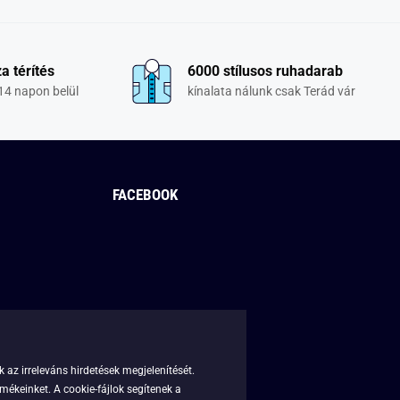
a térítés
6000 stílusos ruhadarab
14 napon belül
kínalata nálunk csak Terád vár
FACEBOOK
 az irreleváns hirdetések megjelenítését.
mékeinket. A cookie-fájlok segítenek a