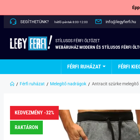
Épp
SEGÍTHETÜNK?
info@legyferfi.hu
hétfő-péntek 8:00-12:00
STÍLUSOS FÉRFI ÖLTÖZET
WEBÁRUHÁZ MODERN ÉS STÍLUSOS FÉRFI ÖL
FÉRFI RUHÁZAT
FÉRFI KIE
Férfi ruházat
Melegítő nadrágok
Antracit szürke melegítő
KEDVEZMÉNY -32%
RAKTÁRON