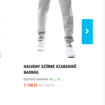
HALVÁNY SZÜRKE SZABADIDŐ
KLAS
NADRÁG
NAD
Elérhető méretek:
M,
L,
XL
Elérhe
7 190 Ft
10 120 Ft
7 520