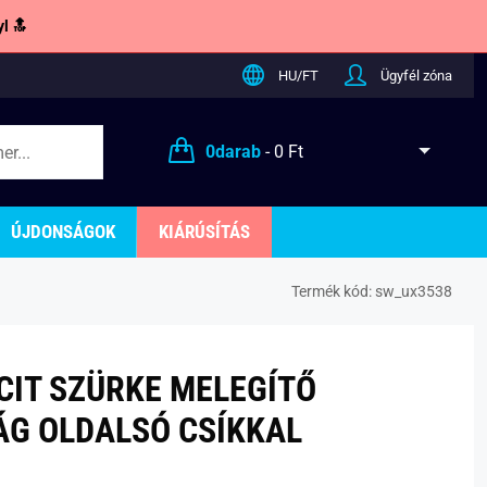
l 🔝
HU/FT
Ügyfél zóna
0
darab
-
0 Ft
ÚJDONSÁGOK
KIÁRÚSÍTÁS
Termék kód:
sw_ux3538
IT SZÜRKE MELEGÍTŐ
G OLDALSÓ CSÍKKAL