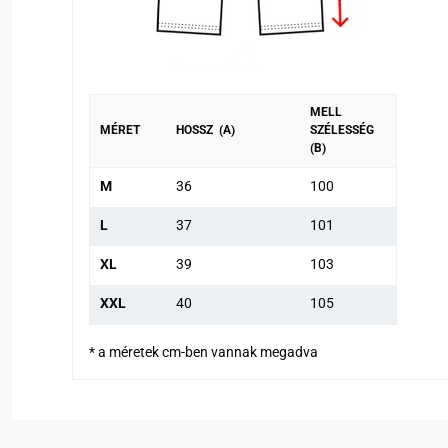
MELL
MÉRET
HOSSZ (A)
SZÉLESSÉG
(B)
M
36
100
L
37
101
XL
39
103
XXL
40
105
* a méretek cm-ben vannak megadva