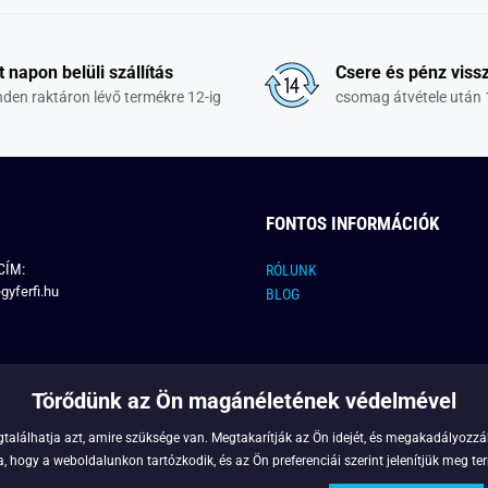
t napon belüli szállítás
Csere és pénz vissz
den raktáron lévő termékre 12-ig
csomag átvétele után 
FONTOS INFORMÁCIÓK
CÍM:
RÓLUNK
gyferfi.hu
BLOG
Törődünk az Ön magánéletének védelmével
találhatja azt, amire szüksége van. Megtakarítják az Ön idejét, és megakadályozzák
 hogy a weboldalunkon tartózkodik, és az Ön preferenciái szerint jelenítjük meg ter