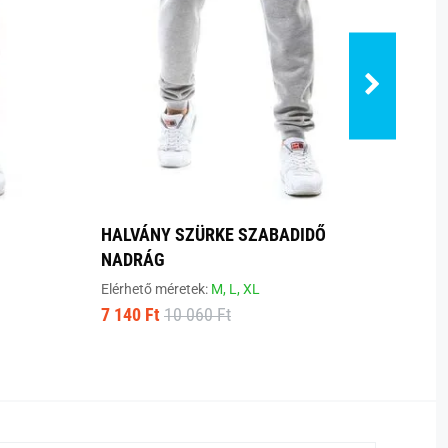
HALVÁNY SZÜRKE SZABADIDŐ
KLAS
NADRÁG
NAD
Elérhető méretek:
M,
L,
XL
Elérhe
7 140 Ft
10 060 Ft
7 470