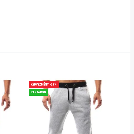
KEDVEZMÉNY -29%
KEDVEZ
RAKTÁRON
RAKTÁR