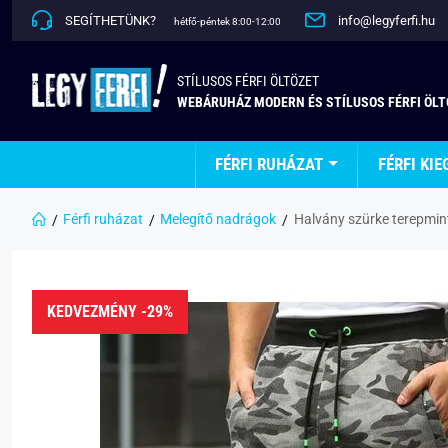
SEGÍTHETÜNK?
info@legyferfi.hu
hétfő-péntek 8:00-12:00
STÍLUSOS FÉRFI ÖLTÖZET
WEBÁRUHÁZ MODERN ÉS STÍLUSOS FÉRFI ÖL
FÉRFI RUHÁZAT
FÉRFI KIE
Férfi ruházat
Melegítő nadrágok
Halvány szürke terepmin
KEDVEZMÉNY -29%