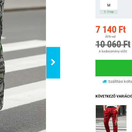
M
3 - 5 nap
7 140 Ft
ÁFA-val
10 060 Ft
A kedvezmény előtt
Szállítási költ
KÖVETKEZŐ VARIÁCI