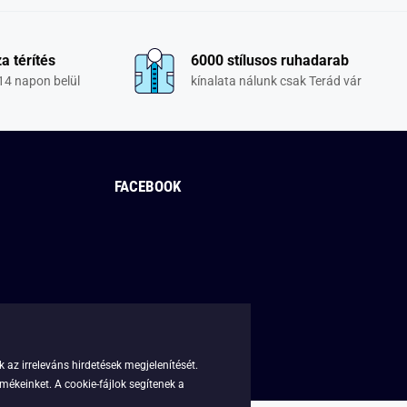
a térítés
6000 stílusos ruhadarab
14 napon belül
kínalata nálunk csak Terád vár
FACEBOOK
 az irreleváns hirdetések megjelenítését.
mékeinket. A cookie-fájlok segítenek a