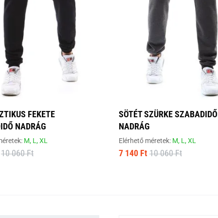
ZTIKUS FEKETE
SÖTÉT SZÜRKE SZABADIDŐ
IDŐ NADRÁG
NADRÁG
méretek:
M,
L,
XL
Elérhető méretek:
M,
L,
XL
10 060 Ft
7 140 Ft
10 060 Ft