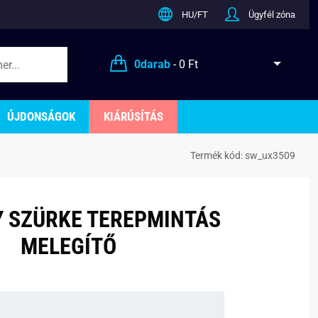
HU/FT
Ügyfél zóna
0
darab
-
0 Ft
ÚJDONSÁGOK
KIÁRÚSÍTÁS
Termék kód:
sw_ux3509
 SZÜRKE TEREPMINTÁS
MELEGÍTŐ