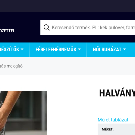
TOZETTEL
GÉSZÍTŐK
FÉRFI FEHÉRNEMŰK
NŐI RUHÁZAT
tás melegítő
HALVÁNY
Méret táblázat
MÉRET: