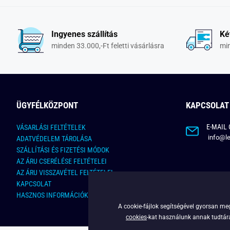
Ingyenes szállítás
Ké
minden 33.000,-Ft feletti vásárlásra
min
ÜGYFÉLKÖZPONT
KAPCSOLAT
E-MAIL 
VÁSARLÁSI FELTÉTELEK
info@le
ADATVÉDELEM TÁROLÁSA
SZÁLLÍTÁSI ÉS FIZETÉSI MÓDOK
AZ ÁRU CSERÉLÉSE FELTÉTELEI
AZ ÁRU VISSZAVÉTEL FELTÉTELEI
KAPCSOLAT
HASZNOS INFORMÁCIÓK
A cookie-fájlok segítségével gyorsan meg
cookies
-kat használunk annak tudtára,