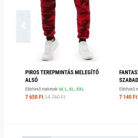
PIROS TEREPMINTÁS MELEGÍTŐ
FANTAS
ALSÓ
SZABAD
Elérhető méretek:
M,
L,
XL,
XXL
Elérhető 
7 650 Ft
14 760 Ft
7 140 Ft