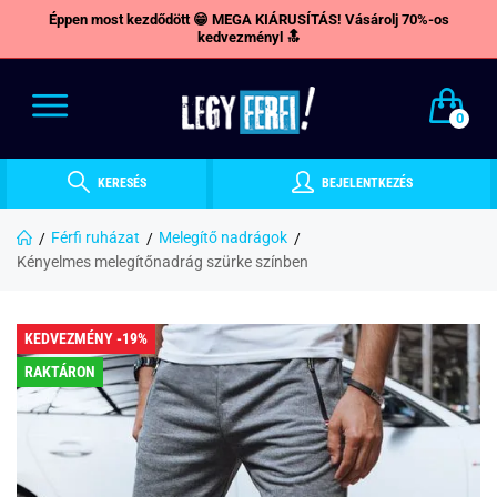
Éppen most kezdődött 😁 MEGA KIÁRUSÍTÁS! Vásárolj 70%-os
kedvezményl 🔝
0
KERESÉS
BEJELENTKEZÉS
Férfi ruházat
Melegítő nadrágok
Kényelmes melegítőnadrág szürke színben
KEDVEZMÉNY -19%
RAKTÁRON