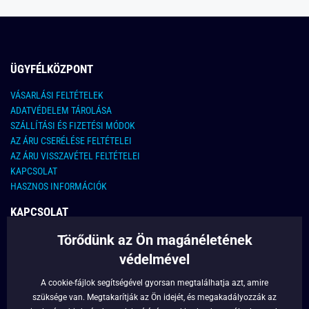
ÜGYFÉLKÖZPONT
VÁSARLÁSI FELTÉTELEK
ADATVÉDELEM TÁROLÁSA
SZÁLLÍTÁSI ÉS FIZETÉSI MÓDOK
AZ ÁRU CSERÉLÉSE FELTÉTELEI
AZ ÁRU VISSZAVÉTEL FELTÉTELEI
KAPCSOLAT
HASZNOS INFORMÁCIÓK
KAPCSOLAT
Törődünk az Ön magánéletének
E-MAIL CÍM:
info@legyferfi.hu
védelmével
FONTOS INFORMÁCIÓK
A cookie-fájlok segítségével gyorsan megtalálhatja azt, amire
szüksége van. Megtakarítják az Ön idejét, és megakadályozzák az
RÓLUNK