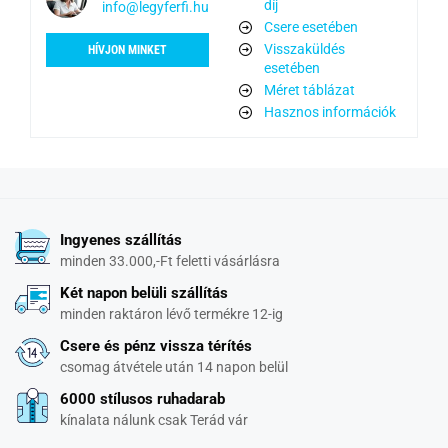
díj
info@legyferfi.hu
Csere esetében
Visszaküldés
HÍVJON MINKET
esetében
Méret táblázat
Hasznos információk
Ingyenes szállítás
minden 33.000,-Ft feletti vásárlásra
Két napon belüli szállítás
minden raktáron lévő termékre 12-ig
Csere és pénz vissza térítés
csomag átvétele után 14 napon belül
6000 stílusos ruhadarab
kínalata nálunk csak Terád vár