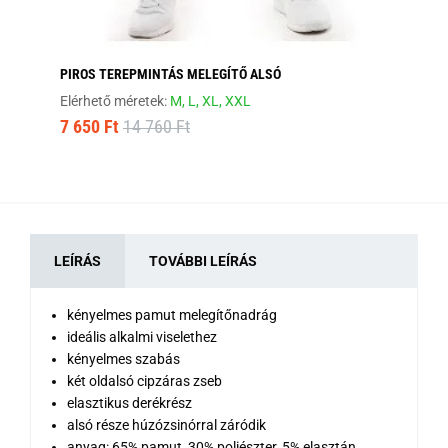
PIROS TEREPMINTÁS MELEGÍTŐ ALSÓ
FA
Elérhető méretek:
M,
L,
XL,
XXL
Elé
7 650 Ft
14 760 Ft
7 
LEÍRÁS
TOVÁBBI LEÍRÁS
kényelmes pamut melegítőnadrág
ideális alkalmi viselethez
kényelmes szabás
két oldalsó cipzáras zseb
elasztikus derékrész
alsó része húzózsinórral záródik
anyag: 65% pamut, 30% poliészter, 5% elasztán